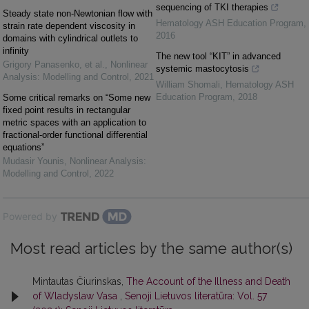
sequencing of TKI therapies
Steady state non-Newtonian flow with
Hematology ASH Education Program
,
strain rate dependent viscosity in
2016
domains with cylindrical outlets to
infinity
The new tool “KIT” in advanced
Grigory Panasenko, et al.
,
Nonlinear
systemic mastocytosis
Analysis: Modelling and Control
,
2021
William Shomali
,
Hematology ASH
Education Program
,
2018
Some critical remarks on “Some new
fixed point results in rectangular
metric spaces with an application to
fractional-order functional differential
equations”
Mudasir Younis
,
Nonlinear Analysis:
Modelling and Control
,
2022
Powered by
Most read articles by the same author(s)
Mintautas Čiurinskas,
The Account of the Illness and Death
of Wladyslaw Vasa
,
Senoji Lietuvos literatūra: Vol. 57