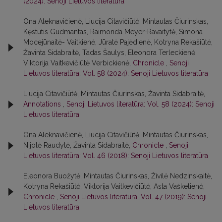
(2024): Senoji Lietuvos literatūra
Ona Aleknavičienė, Liucija Citavičiūtė, Mintautas Čiurinskas,
Kęstutis Gudmantas, Raimonda Meyer-Ravaitytė, Simona
Mocejūnaitė- Vaitkienė, Jūratė Pajėdienė, Kotryna Rekašiūtė,
Žavinta Sidabraitė, Tadas Šaulys, Eleonora Terleckienė,
Viktorija Vaitkevičiūtė Verbickienė,
Chronicle
,
Senoji
Lietuvos literatūra: Vol. 58 (2024): Senoji Lietuvos literatūra
Liucija Citavičiūtė, Mintautas Čiurinskas, Žavinta Sidabraitė,
Annotations
,
Senoji Lietuvos literatūra: Vol. 58 (2024): Senoji
Lietuvos literatūra
Ona Aleknavičienė, Liucija Citavičiūtė, Mintautas Čiurinskas,
Nijolė Raudytė, Žavinta Sidabraitė,
Chronicle
,
Senoji
Lietuvos literatūra: Vol. 46 (2018): Senoji Lietuvos literatūra
Eleonora Buožytė, Mintautas Čiurinskas, Živilė Nedzinskaitė,
Kotryna Rekašiūtė, Viktorija Vaitkevičiūtė, Asta Vaškelienė,
Chronicle
,
Senoji Lietuvos literatūra: Vol. 47 (2019): Senoji
Lietuvos literatūra