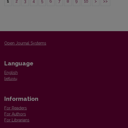
1
2
3
4
5
6
7
8
9
10
>
>>
Open Journal Systems
Language
English
lietuvių
Information
For Readers
For Authors
For Librarians