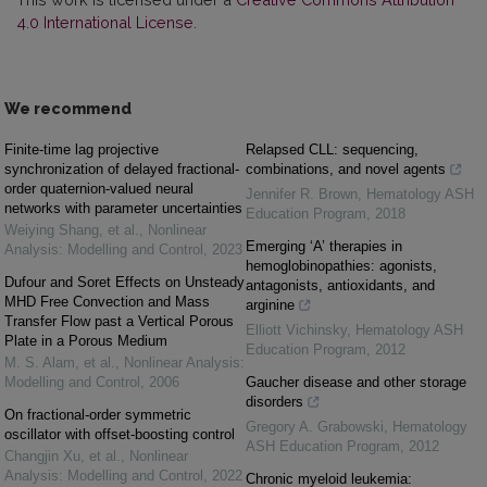
4.0 International License
.
We recommend
Finite-time lag projective
Relapsed CLL: sequencing,
synchronization of delayed fractional-
combinations, and novel agents
order quaternion-valued neural
Jennifer R. Brown
,
Hematology ASH
networks with parameter uncertainties
Education Program
,
2018
Weiying Shang, et al.
,
Nonlinear
Emerging ‘A’ therapies in
Analysis: Modelling and Control
,
2023
hemoglobinopathies: agonists,
Dufour and Soret Effects on Unsteady
antagonists, antioxidants, and
MHD Free Convection and Mass
arginine
Transfer Flow past a Vertical Porous
Elliott Vichinsky
,
Hematology ASH
Plate in a Porous Medium
Education Program
,
2012
M. S. Alam, et al.
,
Nonlinear Analysis:
Modelling and Control
,
2006
Gaucher disease and other storage
disorders
On fractional-order symmetric
Gregory A. Grabowski
,
Hematology
oscillator with offset-boosting control
ASH Education Program
,
2012
Changjin Xu, et al.
,
Nonlinear
Analysis: Modelling and Control
,
2022
Chronic myeloid leukemia: