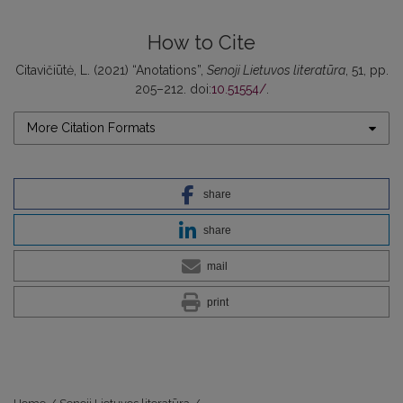
How to Cite
Citavičiūtė, L. (2021) “Anotations”,
Senoji Lietuvos literatūra
, 51, pp.
205–212. doi:
10.51554/
.
More Citation Formats
share
share
mail
print