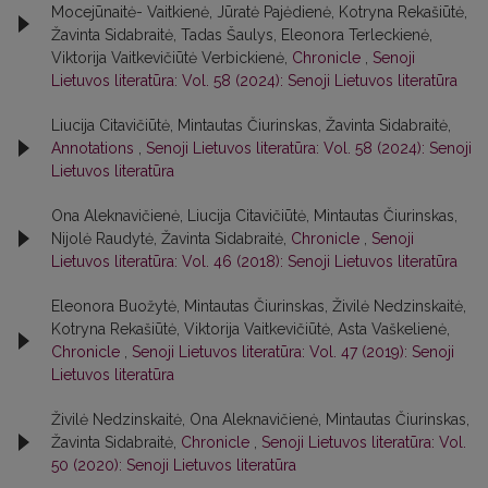
Mocejūnaitė- Vaitkienė, Jūratė Pajėdienė, Kotryna Rekašiūtė,
Žavinta Sidabraitė, Tadas Šaulys, Eleonora Terleckienė,
Viktorija Vaitkevičiūtė Verbickienė,
Chronicle
,
Senoji
Lietuvos literatūra: Vol. 58 (2024): Senoji Lietuvos literatūra
Liucija Citavičiūtė, Mintautas Čiurinskas, Žavinta Sidabraitė,
Annotations
,
Senoji Lietuvos literatūra: Vol. 58 (2024): Senoji
Lietuvos literatūra
Ona Aleknavičienė, Liucija Citavičiūtė, Mintautas Čiurinskas,
Nijolė Raudytė, Žavinta Sidabraitė,
Chronicle
,
Senoji
Lietuvos literatūra: Vol. 46 (2018): Senoji Lietuvos literatūra
Eleonora Buožytė, Mintautas Čiurinskas, Živilė Nedzinskaitė,
Kotryna Rekašiūtė, Viktorija Vaitkevičiūtė, Asta Vaškelienė,
Chronicle
,
Senoji Lietuvos literatūra: Vol. 47 (2019): Senoji
Lietuvos literatūra
Živilė Nedzinskaitė, Ona Aleknavičienė, Mintautas Čiurinskas,
Žavinta Sidabraitė,
Chronicle
,
Senoji Lietuvos literatūra: Vol.
50 (2020): Senoji Lietuvos literatūra