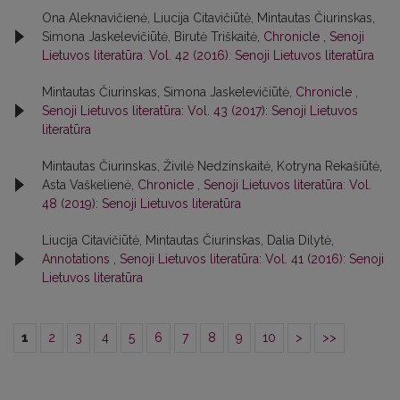
Ona Aleknavičienė, Liucija Citavičiūtė, Mintautas Čiurinskas,
Simona Jaskelevičiūtė, Birutė Triškaitė,
Chronicle
,
Senoji
Lietuvos literatūra: Vol. 42 (2016): Senoji Lietuvos literatūra
Mintautas Čiurinskas, Simona Jaskelevičiūtė,
Chronicle
,
Senoji Lietuvos literatūra: Vol. 43 (2017): Senoji Lietuvos
literatūra
Mintautas Čiurinskas, Živilė Nedzinskaitė, Kotryna Rekašiūtė,
Asta Vaškelienė,
Chronicle
,
Senoji Lietuvos literatūra: Vol.
48 (2019): Senoji Lietuvos literatūra
Liucija Citavičiūtė, Mintautas Čiurinskas, Dalia Dilytė,
Annotations
,
Senoji Lietuvos literatūra: Vol. 41 (2016): Senoji
Lietuvos literatūra
1
2
3
4
5
6
7
8
9
10
>
>>