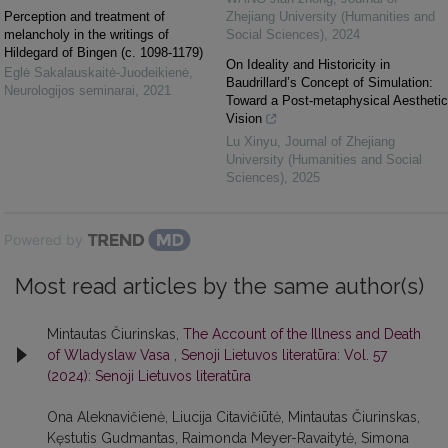
Perception and treatment of
Zhejiang University (Humanities and
melancholy in the writings of
Social Sciences)
,
2024
Hildegard of Bingen (c. 1098-1179)
On Ideality and Historicity in
Eglė Sakalauskaitė‐Juodeikienė
,
Baudrillard’s Concept of Simulation:
Neurologijos seminarai
,
2021
Toward a Post-metaphysical Aesthetic
Vision
Lu Xinyu
,
Journal of Zhejiang
University (Humanities and Social
Sciences)
,
2025
Powered by
Most read articles by the same author(s)
Mintautas Čiurinskas,
The Account of the Illness and Death
of Wladyslaw Vasa
,
Senoji Lietuvos literatūra: Vol. 57
(2024): Senoji Lietuvos literatūra
Ona Aleknavičienė, Liucija Citavičiūtė, Mintautas Čiurinskas,
Kęstutis Gudmantas, Raimonda Meyer-Ravaitytė, Simona