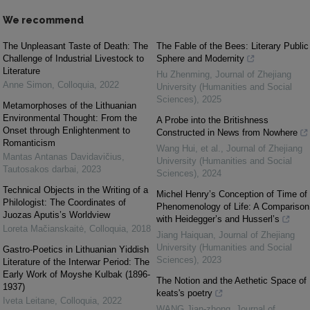
We recommend
The Unpleasant Taste of Death: The
The Fable of the Bees: Literary Public
Challenge of Industrial Livestock to
Sphere and Modernity
Literature
Hu Zhenming
,
Journal of Zhejiang
Anne Simon
,
Colloquia
,
2022
University (Humanities and Social
Sciences)
,
2025
Metamorphoses of the Lithuanian
Environmental Thought: From the
A Probe into the Britishness
Onset through Enlightenment to
Constructed in News from Nowhere
Romanticism
Wang Hui, et al.
,
Journal of Zhejiang
Mantas Antanas Davidavičius
,
University (Humanities and Social
Tautosakos darbai
,
2023
Sciences)
,
2024
Technical Objects in the Writing of a
Michel Henry’s Conception of Time of
Philologist: The Coordinates of
Phenomenology of Life: A Comparison
Juozas Aputis’s Worldview
with Heidegger’s and Husserl’s
Loreta Mačianskaitė
,
Colloquia
,
2018
Jiang Haiquan
,
Journal of Zhejiang
University (Humanities and Social
Gastro-Poetics in Lithuanian Yiddish
Sciences)
,
2023
Literature of the Interwar Period: The
Early Work of Moyshe Kulbak (1896-
The Notion and the Aethetic Space of
1937)
keats's poetry
Iveta Leitane
,
Colloquia
,
2022
WANG Jian-zhong
,
Journal of