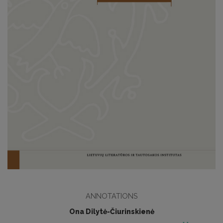
ANNOTATIONS
Ona Dilytė-Čiurinskienė