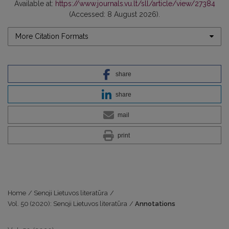
Available at:
https://www.journals.vu.lt/sll/article/view/27384
(Accessed: 8 August 2026).
More Citation Formats
share
share
mail
print
Home
/
Senoji Lietuvos literatūra
/
Vol. 50 (2020): Senoji Lietuvos literatūra
/
Annotations