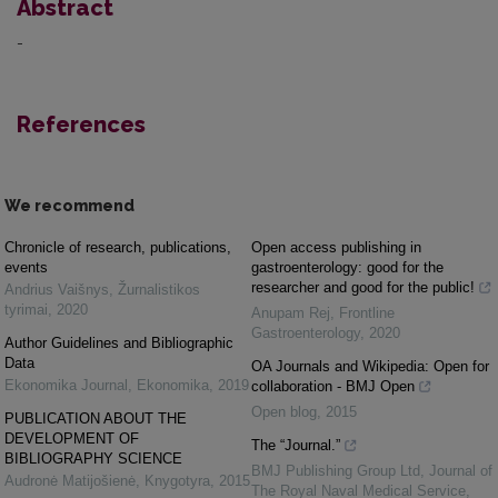
Abstract
-
References
We recommend
Chronicle of research, publications,
Open access publishing in
events
gastroenterology: good for the
researcher and good for the public!
Andrius Vaišnys
,
Žurnalistikos
tyrimai
,
2020
Anupam Rej
,
Frontline
Gastroenterology
,
2020
Author Guidelines and Bibliographic
Data
OA Journals and Wikipedia: Open for
Ekonomika Journal
,
Ekonomika
,
2019
collaboration - BMJ Open
Open blog
,
2015
PUBLICATION ABOUT THE
DEVELOPMENT OF
The “Journal.”
BIBLIOGRAPHY SCIENCE
BMJ Publishing Group Ltd
,
Journal of
Audronė Matijošienė
,
Knygotyra
,
2015
The Royal Naval Medical Service
,