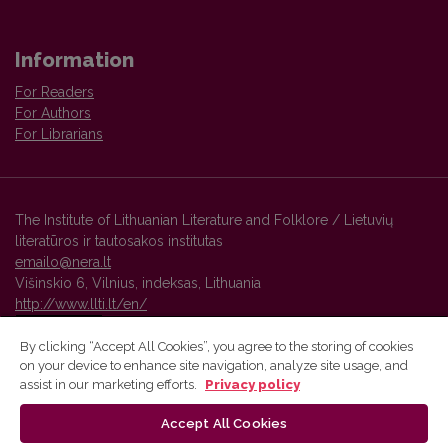
Information
For Readers
For Authors
For Librarians
The Institute of Lithuanian Literature and Folklore / Lietuvių
literatūros ir tautosakos institutas
emailo@nera.lt
Višinskio 6, Vilnius, indeksas, Lithuania
http://www.llti.lt/en/
By clicking “Accept All Cookies”, you agree to the storing of cookies
on your device to enhance site navigation, analyze site usage, and
Vilnius University Press platform and metadata are distributed by
assist in our marketing efforts.
Privacy policy
Creative Commons International License
.
Accept All Cookies