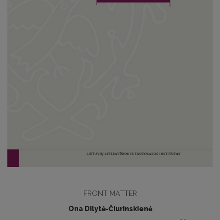
FRONT MATTER
Ona Dilytė-Čiurinskienė