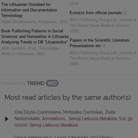
1939
The Lithuanian Standard for
Information and Documentation
Extracts from official journals
Terminology
BMJ Publishing Group Ltd
,
Journal of
Nijolė Bliūdžiuvienė
,
Knygotyra
,
2021
The Royal Naval Medical Service
,
Book Publishing Patterns in Social
1918
Sciences and Humanities in Lithuania:
Papers in the Scientific Literature,
Analysing Trends in DB “Lituanistika”
Presentations etc
Aldis Gedutis, et al.
,
Sociologija
BMJ Publishing Group Ltd
,
Journal of
Mintis ir veiksmas
,
2022
The Royal Naval Medical Service
,
1995
Powered by
Most read articles by the same author(s)
Ona Dilytė-Čiurinskienė, Mintautas Čiurinskas, Živilė
Nedzinskaitė,
Annotations
,
Senoji Lietuvos literatūra: Vol. 50
(2020): Senoji Lietuvos literatūra
Darius Antanavičius, Liucija Citavičiūtė, Ona Dilytė-