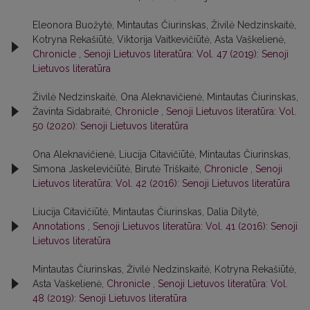
Eleonora Buožytė, Mintautas Čiurinskas, Živilė Nedzinskaitė,
Kotryna Rekašiūtė, Viktorija Vaitkevičiūtė, Asta Vaškelienė,
Chronicle
,
Senoji Lietuvos literatūra: Vol. 47 (2019): Senoji
Lietuvos literatūra
Živilė Nedzinskaitė, Ona Aleknavičienė, Mintautas Čiurinskas,
Žavinta Sidabraitė,
Chronicle
,
Senoji Lietuvos literatūra: Vol.
50 (2020): Senoji Lietuvos literatūra
Ona Aleknavičienė, Liucija Citavičiūtė, Mintautas Čiurinskas,
Simona Jaskelevičiūtė, Birutė Triškaitė,
Chronicle
,
Senoji
Lietuvos literatūra: Vol. 42 (2016): Senoji Lietuvos literatūra
Liucija Citavičiūtė, Mintautas Čiurinskas, Dalia Dilytė,
Annotations
,
Senoji Lietuvos literatūra: Vol. 41 (2016): Senoji
Lietuvos literatūra
Mintautas Čiurinskas, Živilė Nedzinskaitė, Kotryna Rekašiūtė,
Asta Vaškelienė,
Chronicle
,
Senoji Lietuvos literatūra: Vol.
48 (2019): Senoji Lietuvos literatūra