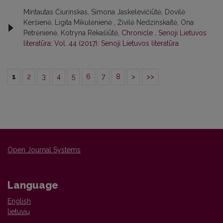
Mintautas Čiurinskas, Simona Jaskelevičiūtė, Dovilė
Keršienė, Ligita Mikulėnienė , Živilė Nedzinskaitė, Ona
Petrėnienė, Kotryna Rekašiūtė,
Chronicle
,
Senoji Lietuvos
literatūra: Vol. 44 (2017): Senoji Lietuvos literatūra
1
2
3
4
5
6
7
8
>
>>
Open Journal Systems
Language
English
lietuvių