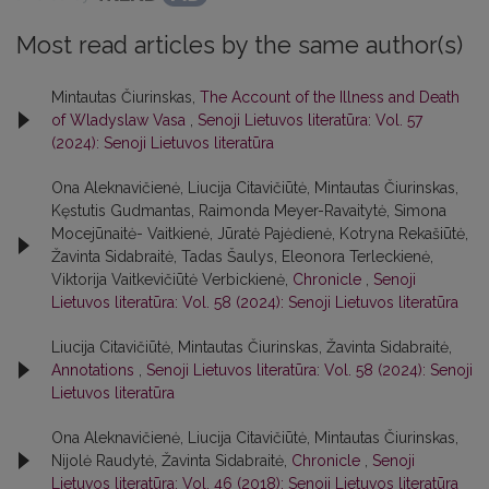
Most read articles by the same author(s)
Mintautas Čiurinskas,
The Account of the Illness and Death
of Wladyslaw Vasa
,
Senoji Lietuvos literatūra: Vol. 57
(2024): Senoji Lietuvos literatūra
Ona Aleknavičienė, Liucija Citavičiūtė, Mintautas Čiurinskas,
Kęstutis Gudmantas, Raimonda Meyer-Ravaitytė, Simona
Mocejūnaitė- Vaitkienė, Jūratė Pajėdienė, Kotryna Rekašiūtė,
Žavinta Sidabraitė, Tadas Šaulys, Eleonora Terleckienė,
Viktorija Vaitkevičiūtė Verbickienė,
Chronicle
,
Senoji
Lietuvos literatūra: Vol. 58 (2024): Senoji Lietuvos literatūra
Liucija Citavičiūtė, Mintautas Čiurinskas, Žavinta Sidabraitė,
Annotations
,
Senoji Lietuvos literatūra: Vol. 58 (2024): Senoji
Lietuvos literatūra
Ona Aleknavičienė, Liucija Citavičiūtė, Mintautas Čiurinskas,
Nijolė Raudytė, Žavinta Sidabraitė,
Chronicle
,
Senoji
Lietuvos literatūra: Vol. 46 (2018): Senoji Lietuvos literatūra