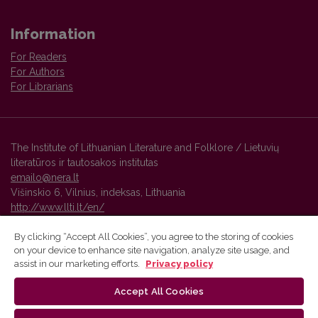
Information
For Readers
For Authors
For Librarians
The Institute of Lithuanian Literature and Folklore / Lietuvių
literatūros ir tautosakos institutas
emailo@nera.lt
Višinskio 6, Vilnius, indeksas, Lithuania
http://www.llti.lt/en/
By clicking “Accept All Cookies”, you agree to the storing of cookies
on your device to enhance site navigation, analyze site usage, and
Vilnius University Press platform and metadata are distributed by
assist in our marketing efforts.
Privacy policy
Creative Commons International License
.
Accept All Cookies