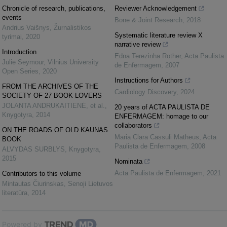
Chronicle of research, publications,
Reviewer Acknowledgement
events
Bone & Joint Research
,
2018
Andrius Vaišnys
,
Žurnalistikos
Systematic literature review X
tyrimai
,
2020
narrative review
Introduction
Edna Terezinha Rother
,
Acta Paulista
Julie Seymour
,
Vilnius University
de Enfermagem
,
2007
Open Series
,
2020
Instructions for Authors
FROM THE ARCHIVES OF THE
Cardiology Discovery
,
2024
SOCIETY OF 27 BOOK LOVERS
JOLANTA ANDRUKAITIENĖ, et al.
,
20 years of ACTA PAULISTA DE
Knygotyra
,
2014
ENFERMAGEM: homage to our
collaborators
ON THE ROADS OF OLD KAUNAS
Maria Clara Cassuli Matheus
,
Acta
BOOK
Paulista de Enfermagem
,
2008
ALVYDAS SURBLYS
,
Knygotyra
,
2015
Nominata
Acta Paulista de Enfermagem
,
2021
Contributors to this volume
Mintautas Čiurinskas
,
Senoji Lietuvos
literatūra
,
2014
Powered by