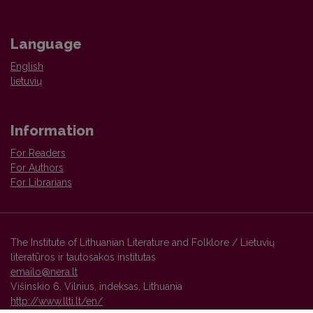
Language
English
lietuvių
Information
For Readers
For Authors
For Librarians
The Institute of Lithuanian Literature and Folklore / Lietuvių
literatūros ir tautosakos institutas
emailo@nera.lt
Višinskio 6, Vilnius, indeksas, Lithuania
http://www.llti.lt/en/