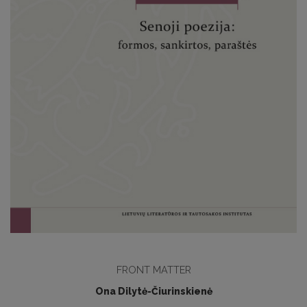
FRONT MATTER
Ona Dilytė-Čiurinskienė