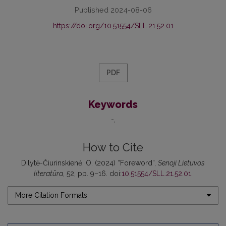
Published 2024-08-06
https://doi.org/10.51554/SLL.21.52.01
PDF
Keywords
-
How to Cite
Dilytė-Čiurinskienė, O. (2024) “Foreword”,
Senoji Lietuvos
literatūra
, 52, pp. 9–16. doi:
10.51554/SLL.21.52.01
.
More Citation Formats