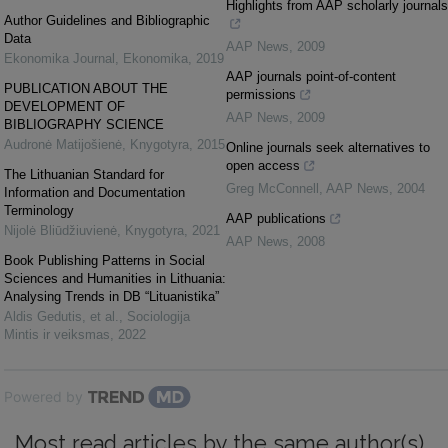
Highlights from AAP scholarly journals
Author Guidelines and Bibliographic
Data
AAP News
,
2009
Ekonomika Journal
,
Ekonomika
,
2019
AAP journals point-of-content
PUBLICATION ABOUT THE
permissions
DEVELOPMENT OF
AAP News
,
2009
BIBLIOGRAPHY SCIENCE
Audronė Matijošienė
,
Knygotyra
,
2015
Online journals seek alternatives to
open access
The Lithuanian Standard for
Greg McConnell
,
AAP News
,
2004
Information and Documentation
Terminology
AAP publications
Nijolė Bliūdžiuvienė
,
Knygotyra
,
2021
AAP News
,
2008
Book Publishing Patterns in Social
Sciences and Humanities in Lithuania:
Analysing Trends in DB “Lituanistika”
Aldis Gedutis, et al.
,
Sociologija
Mintis ir veiksmas
,
2022
Powered by
Most read articles by the same author(s)