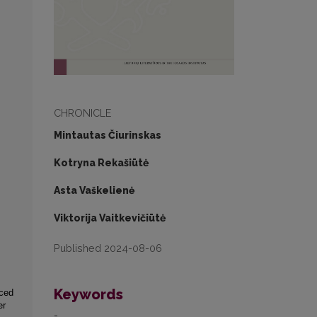
CHRONICLE
Mintautas Čiurinskas
Kotryna Rekašiūtė
Asta Vaškelienė
Viktorija Vaitkevičiūtė
Published 2024-08-06
Keywords
nced
er
-