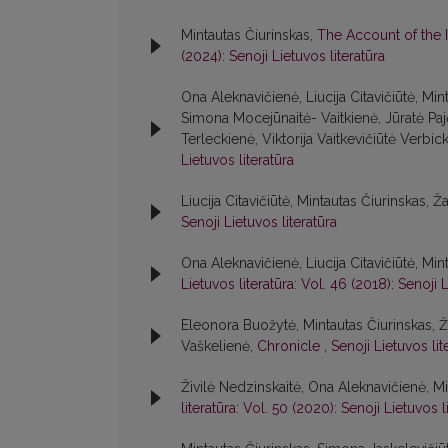
Mintautas Čiurinskas,
The Account of the 
(2024): Senoji Lietuvos literatūra
Ona Aleknavičienė, Liucija Citavičiūtė, M
Simona Mocejūnaitė- Vaitkienė, Jūratė Paj
Terleckienė, Viktorija Vaitkevičiūtė Verbic
Lietuvos literatūra
Liucija Citavičiūtė, Mintautas Čiurinskas, Ž
Senoji Lietuvos literatūra
Ona Aleknavičienė, Liucija Citavičiūtė, Min
Lietuvos literatūra: Vol. 46 (2018): Senoji L
Eleonora Buožytė, Mintautas Čiurinskas, Živ
Vaškelienė,
Chronicle
,
Senoji Lietuvos lit
Živilė Nedzinskaitė, Ona Aleknavičienė, Mi
literatūra: Vol. 50 (2020): Senoji Lietuvos l