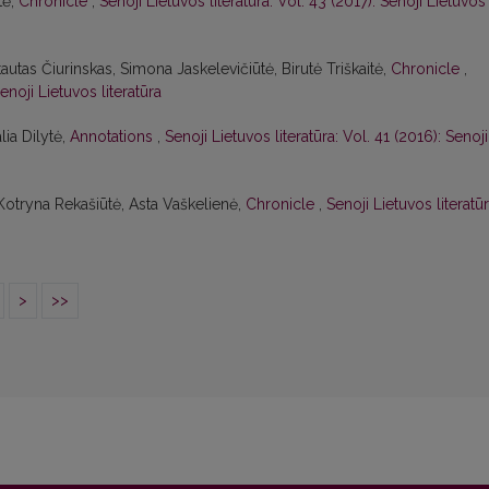
tė,
Chronicle
,
Senoji Lietuvos literatūra: Vol. 43 (2017): Senoji Lietuvos
tautas Čiurinskas, Simona Jaskelevičiūtė, Birutė Triškaitė,
Chronicle
,
enoji Lietuvos literatūra
lia Dilytė,
Annotations
,
Senoji Lietuvos literatūra: Vol. 41 (2016): Senoji
 Kotryna Rekašiūtė, Asta Vaškelienė,
Chronicle
,
Senoji Lietuvos literatūr
>
>>