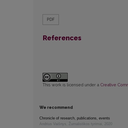
PDF
References
This work is licensed under a
Creative Commo
We recommend
Chronicle of research, publications, events
Andrius Vaišnys
,
Žurnalistikos tyrimai
,
2020