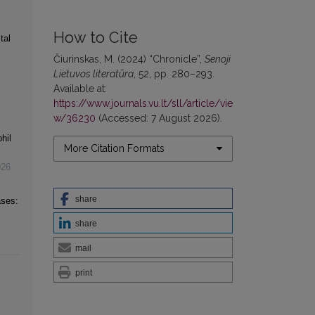
How to Cite
tal
Čiurinskas, M. (2024) “Chronicle”,
Senoji
Lietuvos literatūra
, 52, pp. 280–293.
Available at:
https://www.journals.vu.lt/sll/article/vie
w/36230
(Accessed: 7 August 2026).
hil
More Citation Formats
026
share
ases:
share
mail
print