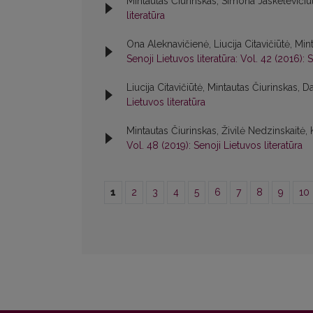
Mintautas Čiurinskas, Simona Jaskelevičiū
literatūra
Ona Aleknavičienė, Liucija Citavičiūtė, Min
Senoji Lietuvos literatūra: Vol. 42 (2016): S
Liucija Citavičiūtė, Mintautas Čiurinskas, Da
Lietuvos literatūra
Mintautas Čiurinskas, Živilė Nedzinskaitė,
Vol. 48 (2019): Senoji Lietuvos literatūra
1
2
3
4
5
6
7
8
9
10