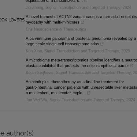
exploration of a randomized, d...
Jia Zhong
,
Signal Transduction and Targeted Therapy
,
2024
A novel frameshift ACTN2 variant causes a rare adult-onset dis
BOOK LOVERS
myopathy with multi-minicores
Cns Neuroscience & Therapeutics
A pan-immune panorama of bacterial pneumonia revealed by a
large-scale single-cell transcriptome atlas
Kun Xiao
,
Signal Transduction and Targeted Therapy
,
2025
A microbiome meta-transcriptomics pipeline identifies a neutrop
elastase inhibitor that protects the colonic epithelial barrier
Bojan Stojkovic
,
Signal Transduction and Targeted Therapy
,
2
Anlotinib plus chemotherapy as a first-line treatment for
gastrointestinal cancer patients with unresectable liver metast
a multicohort, multicenter, explo...
Jun-Wei Wu
,
Signal Transduction and Targeted Therapy
,
2024
e author(s)