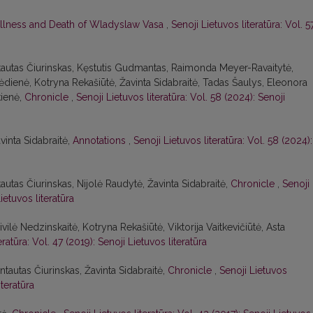
Illness and Death of Wladyslaw Vasa
,
Senoji Lietuvos literatūra: Vol. 5
intautas Čiurinskas, Kęstutis Gudmantas, Raimonda Meyer-Ravaitytė,
ėdienė, Kotryna Rekašiūtė, Žavinta Sidabraitė, Tadas Šaulys, Eleonora
kienė,
Chronicle
,
Senoji Lietuvos literatūra: Vol. 58 (2024): Senoji
avinta Sidabraitė,
Annotations
,
Senoji Lietuvos literatūra: Vol. 58 (2024):
tautas Čiurinskas, Nijolė Raudytė, Žavinta Sidabraitė,
Chronicle
,
Senoji
ietuvos literatūra
ilė Nedzinskaitė, Kotryna Rekašiūtė, Viktorija Vaitkevičiūtė, Asta
eratūra: Vol. 47 (2019): Senoji Lietuvos literatūra
ntautas Čiurinskas, Žavinta Sidabraitė,
Chronicle
,
Senoji Lietuvos
iteratūra