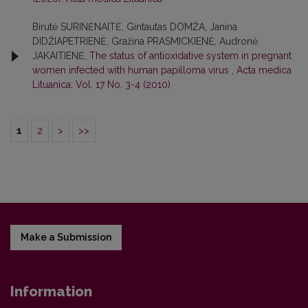
Birutė SURINĖNAITĖ, Gintautas DOMŽA, Janina
DIDŽIAPETRIENĖ, Gražina PRASMICKIENĖ, Audronė
JAKAITIENĖ,
The status of antioxidative system in pregnant
women infected with human papilloma virus
,
Acta medica
Lituanica: Vol. 17 No. 3-4 (2010)
1
2
>
>>
Make a Submission
Information