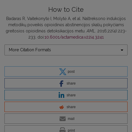
How to Cite
Badaras R, Vaitekonytė I, Molytė A, et al. Naltreksono indukcijos
metodikų poveikis opioidinės abstinencijos skalių pokyčiams
greitosios opioidinės detoksikacijos metu.
AML
. 2016;22(4):223-
233. doi:
10.6001/actamedica.v22i4.3241
More Citation Formats
post
share
share
share
mail
print