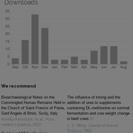
Downloads
We recommend
Bioarchaeological Notes on the
The influence of timing and the
Commingled Human Remains Held in
addition of urea to supplements
the Church of Saint Francis of Paola,
containing DL-methionine on ruminal
Sant’Angelo di Brolo, Sicily, Italy
fermentation and cow weight change
in beef cows
Aurelija Kemežytė, et al.
,
Acta
medica Lituanica
,
2022
J. S. Wiley
,
Journal of Animal
Science
,
1991