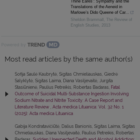
Thine Eares’: Sympathy and the
Translations of the Aeneid in
Marlowe’s Dido Queene of Car...
Sheldon Brammall
,
The Review of
English Studies
,
2013
Powered by
Most read articles by the same author(s)
Sofija Saulė Kaubrytė, Sigitas Chmieliauskas, Giedrė
Salyklytė, Sigitas Laima, Diana Vasiljevaitė, Jurgita
Stasiūnienė, Paulius Petreikis, Robertas Badaras,
Fatal
Outcome of Suicidal Multi-Substance Ingestion Involving
Sodium Nitrate and Nitrite Toxicity: A Case Report and
Literature Review
,
Acta medica Lituanica: Vol. 32 No. 1
(2025): Acta medica Lituanica
Gabija Kondratavičiūtė, Dalius Banionis, Sigitas Laima, Sigitas
Chmieliauskas, Diana Vasiljevaitė, Paulius Petreikis, Robertas
Badaras,
Sudden Unexpected Death and Alcohol Addiction: