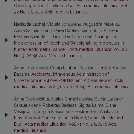
Case Report on Disulfiram Use
,
Acta medica Lituanica: Vol.
32 No. 1 (2025): Acta medica Lituanica
Nadežda Lachej, Violeta Jonušienė, Augustina Mažeikė,
Aušra Sasnauskienė, Daiva Dabkevičienė, Julija Šimienė,
Kęstutis Sužiedėlis, Janina Didžiapetrienė,
Changes in
the expression of Notch and Wnt signalling molecules in
human endometrial cancer
,
Acta medica Lituanica: Vol. 26
No. 3 (2019): Acta Medica Lituanica
Agnė Lozovskytė, Gabija Laubner Sakalauskienė, Robertas
Badaras,
Accidental Intravenous Administration of
Simethicone in a 4-Year-Old Patient: A Case Report
,
Acta
medica Lituanica: Vol. 31 No. 1 (2024): Acta medica Lituanica
Agnė Okulevičiūtė, Sigitas Chmieliauskas, Gabija Laubner-
Sakalauskienė, Robertas Badaras, Sigitas Laima, Diana
Vasiljevaitė, Jurgita Stasiūnienė,
Postmortem Analysis of
Ethyl Alcohol Concentration in Blood, Urine, Muscle and
Bile
,
Acta medica Lituanica: Vol. 31 No. 2 (2024): Acta
medica Lituanica