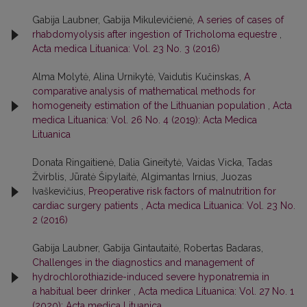
Gabija Laubner, Gabija Mikulevičienė,
A series of cases of
rhabdomyolysis after ingestion of Tricholoma equestre
,
Acta medica Lituanica: Vol. 23 No. 3 (2016)
Alma Molytė, Alina Urnikytė, Vaidutis Kučinskas,
A
comparative analysis of mathematical methods for
homogeneity estimation of the Lithuanian population
,
Acta
medica Lituanica: Vol. 26 No. 4 (2019): Acta Medica
Lituanica
Donata Ringaitienė, Dalia Gineitytė, Vaidas Vicka, Tadas
Žvirblis, Jūratė Šipylaitė, Algimantas Irnius, Juozas
Ivaškevičius,
Preoperative risk factors of malnutrition for
cardiac surgery patients
,
Acta medica Lituanica: Vol. 23 No.
2 (2016)
Gabija Laubner, Gabija Gintautaitė, Robertas Badaras,
Challenges in the diagnostics and management of
hydrochlorothiazide-induced severe hyponatremia in
a habitual beer drinker
,
Acta medica Lituanica: Vol. 27 No. 1
(2020): Acta medica Lituanica