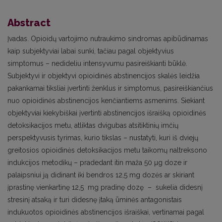
Abstract
Įvadas. Opioidų vartojimo nutraukimo sindromas apibūdinamas
kaip sub­jektyviai labai sunki, tačiau pagal objektyvius
simptomus – nedideliu intensyvumu pasireiškianti būklė.
Subjektyvi ir objektyvi opioidinės abstinencijos skalės leidžia
pakankamai tiksliai įvertinti ženklus ir simptomus, pasireiškiančius
nuo opioidinės abstinencijos kenčiantiems asmenims. Siekiant
objektyviai kiekybiškai įvertinti abstinencijos išraišką opioidinės
detoksikacijos metu, atliktas dvigubas atsitiktinių imčių
perspektyvusis tyrimas, kurio tikslas – nustatyti, kuri iš dviejų
greitosios opioidinės detoksikacijos metu taikomų naltreksono
indukcijos metodikų – pradedant itin maža 50 µg doze ir
palaipsniui ją didinant iki bendros 12,5 mg dozės ar skiriant
įprastinę vienkartinę 12,5 mg pradinę dozę – sukelia didesnį
stresinį atsaką ir turi didesnę įtaką ūminės antagonistais
indukuotos opioidinės abstinencijos išraiškai, vertinamai pagal