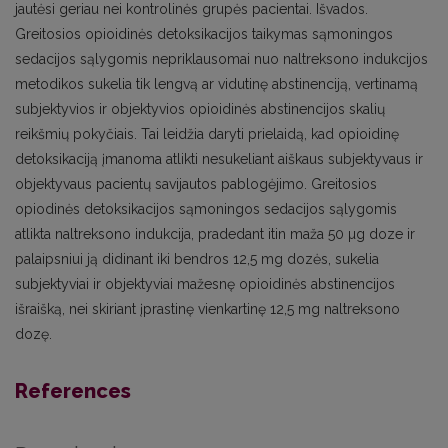
jautėsi geriau nei kontrolinės grupės pacientai. Išvados.
Greitosios opioidinės detoksikacijos taikymas sąmoningos
sedacijos sąlygomis nepriklausomai nuo naltreksono indukcijos
metodikos sukelia tik lengvą ar vidutinę abstinenciją, vertinamą
subjektyvios ir objektyvios opioidinės abstinencijos skalių
reikšmių pokyčiais. Tai leidžia daryti prielaidą, kad opioidinę
detoksikaciją įmanoma atlikti nesukeliant aiškaus subjektyvaus ir
objektyvaus pacientų savijautos pablogėjimo. Greitosios
opiodinės detoksikacijos sąmoningos sedacijos sąlygomis
atlikta naltreksono indukcija, pradedant itin maža 50 µg doze ir
palaipsniui ją didinant iki bendros 12,5 mg dozės, sukelia
subjektyviai ir objektyviai mažesnę opioidinės abstinencijos
išraišką, nei skiriant įprastinę vienkartinę 12,5 mg naltreksono
dozę.
References