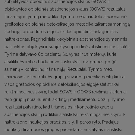
subjektyvios opioidinės abstinencijos skalės (SOWS) ir
objektyvios opioidinės abstinencijos skalės (OOWS) rezultatus.
Tiriamieji ir tyrimų metodika. Tyrimo metu naudota stacionarinė
greitosios opioidinės detoksikacijos metodika taikant sąmoningą
sedaciją; procedūros eigoje skirtas opioidinis antagonistas
naltreksonas. Pagrindiniais kiekybiniais abstinencijos žymenimis
pasirinktos objektyvi ir subjektyvi opioidinės abstinencijos skalės.
Tyrime dalyvavo 60 pacientų (41 vyras ir 19 moterų), kurie
atsitiktinės imties būdu buvo suskirstyti į dvi grupes po 30
asmenų – kontrolinę ir tiriamąją. Rezultatai. Tyrimo metu
tiriamosios ir kontrolinės grupių suvartotų medikamentų kiekiai
visos greitosios opioidinės detoksikacijos eigoje statistiškai
reikšmingai nesiskyrė, todėl SOWS ir OOWS reikšmių skirtumai
tarp grupių nėra nulemti skirtingų medikamentų dozių. Tyrimo
rezultatai patvirtino, kad tiriamosios ir kontrolinės grupių
abstinencijos skalių rodikliai statistiškai reikšmingai nesiskyrė iki
naltreksono indukcijos pradžios, t. y. III paros ryto. Pradėjus
indukciją tiriamosios grupės pacientams nustatytas statistiškai