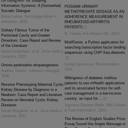
On Using ANT for Studying
Information Systems: A (Somewhat)
POS0446 URINARY
Socratic Dialogue
METHOTREXATE DOSAGE AS AN
Bruno Latour
,
Sociologija Mintis ir
ADHERENCE MEASUREMENT IN
veiksmas
,
2020
RHEUMATOID ARTHRITIS
PATIENTS
Solitary Fibrous Tumor of the
N. Theate
,
Ann Rheum Dis
,
2023
Peritoneal Cavity and Greater
Omentum: Case Report and Review
MotifGenie: a Python application for
of the Literature
searching transcription factor binding
Neda Gendvilaitė, et al.
,
Acta medica
sequences using ChIP-Seq datasets
Lituanica
,
2023
Cerag Oguztuzun
,
Bioinformatics
,
Ūminio pankreatito etiopatogenezė
2021
Audrius Šileikis
,
Lietuvos chirurgija
,
2006
Willingness of diabetes mellitus
patients to use mHealth applications
Reverse Phenotyping Maternal Cystic
and its associated factors for self-
Kidney Disease by Diagnosis in a
care management in a low-income
Newborn: Case Report and Literature
country: an input for ...
Review on Neonatal Cystic Kidney
Diseases
Agmasie Damtew Walle
,
BMJ Health
& Care Informatics
,
2023
Dovilė Ruzgienė, et al.
,
Acta medica
Lituanica
,
2021
The Review of English Studies Prize
Essay‘Sound this Angrie Message in