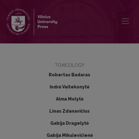
Naltreksono indukcijos metodikų poveikis opioidinės abstinencijos
TOXICOLOGY
Robertas Badaras
Indrė Vaitekonytė
Alma Molytė
Linas Zdanavičius
Gabija Dragelytė
Gabija Mikulevičienė