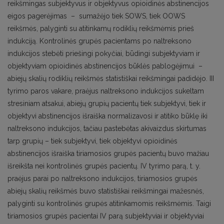
reikšmingas subjektyvus ir objektyvus opioidinės abstinencijos
eigos pagerėjimas – sumažėjo tiek SOWS, tiek OOWS
reikšmės, palyginti su atitinkamų rodiklių reikšmėmis prieš
indukciją. Kontrolinės grupės pacientams po naltreksono
indukcijos stebėti priešingi pokyčiai, būdingi subjektyviam ir
objektyviam opioidinės abstinencijos būklės pablogėjimui –
abiejų skalių rodiklių reikšmės statistiškai reikšmingai padidėjo. III
tyrimo paros vakare, praėjus naltreksono indukcijos sukeltam
stresiniam atsakui, abiejų grupių pacientų tiek subjektyvi, tiek ir
objektyvi abstinencijos išraiška normalizavosi ir atitiko būklę iki
naltreksono indukcijos, tačiau pastebėtas akivaizdus skirtumas
tarp grupių – tiek subjektyvi, tiek objektyvi opioidinės
abstinencijos išraiška tiriamosios grupės pacientų buvo mažiau
išreikšta nei kontrolinės grupės pacientų. IV tyrimo parą, t. y.
praėjus parai po naltreksono indukcijos, tiriamosios grupės
abiejų skalių reikšmės buvo statistiškai reikšmingai mažesnės,
palyginti su kontrolinės grupės atitinkamomis reikšmėmis. Taigi
tiriamosios grupės pacientai IV parą subjektyviai ir objektyviai