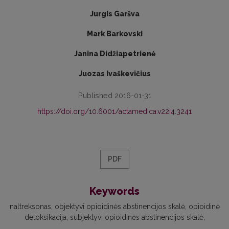
Jurgis Garšva
Mark Barkovski
Janina Didžiapetrienė
Juozas Ivaškevičius
Published 2016-01-31
https://doi.org/10.6001/actamedica.v22i4.3241
PDF
Keywords
naltreksonas
objektyvi opioidinės abstinencijos skalė
opioidinė
detoksikacija
subjektyvi opioidinės abstinencijos skalė