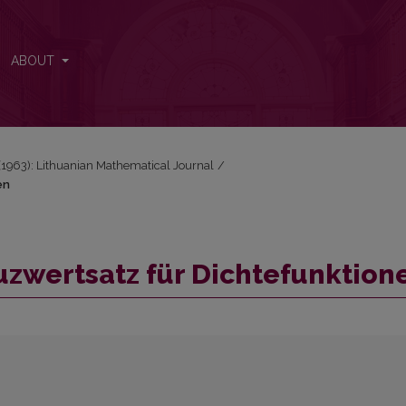
en
ABOUT
1 (1963): Lithuanian Mathematical Journal
/
en
uzwertsatz für Dichtefunktion