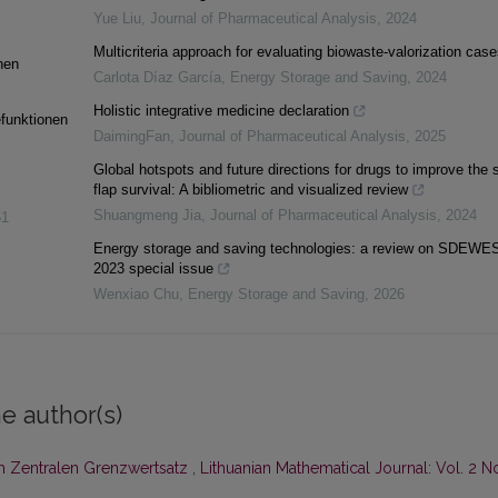
Yue Liu
,
Journal of Pharmaceutical Analysis
,
2024
Multicriteria approach for evaluating biowaste-valorization case
nen
Carlota Díaz García
,
Energy Storage and Saving
,
2024
Holistic integrative medicine declaration
efunktionen
DaimingFan
,
Journal of Pharmaceutical Analysis
,
2025
Global hotspots and future directions for drugs to improve the 
flap survival: A bibliometric and visualized review
Shuangmeng Jia
,
Journal of Pharmaceutical Analysis
,
2024
61
Energy storage and saving technologies: a review on SDEWE
2023 special issue
Wenxiao Chu
,
Energy Storage and Saving
,
2026
e author(s)
im Zentralen Grenzwertsatz
,
Lithuanian Mathematical Journal: Vol. 2 N