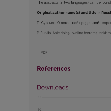
The abstracts (in two languages) can be found in
Original author name(s) and title in Russ
П. Сурвила. О локальной предельной теоре
P. Survila. Apie ribinę lokalinę teoremą tankiam
PDF
References
Downloads