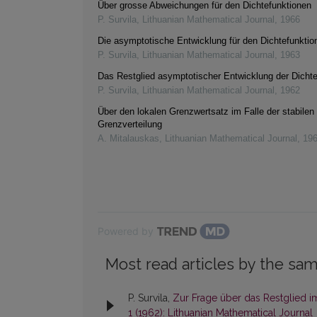
Über grosse Abweichungen für den Dichtefunktionen
P. Survila
,
Lithuanian Mathematical Journal
,
1966
Die asymptotische Entwicklung für den Dichtefunktio
P. Survila
,
Lithuanian Mathematical Journal
,
1963
Das Restglied asymptotischer Entwicklung der Dicht
P. Survila
,
Lithuanian Mathematical Journal
,
1962
Über den lokalen Grenzwertsatz im Falle der stabilen
Grenzverteilung
A. Mitalauskas
,
Lithuanian Mathematical Journal
,
19
Powered by
Most read articles by the sam
P. Survila,
Zur Frage über das Restglied 
1 (1962): Lithuanian Mathematical Journal