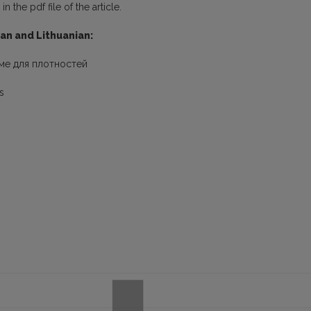
 the pdf file of the article.
ian and Lithuanian:
ме для плотностей
s