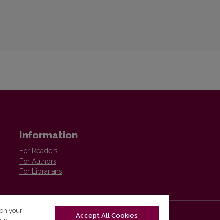
Information
For Readers
For Authors
For Librarians
 on your
Accept All Cookies
our