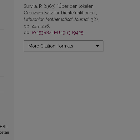
Survila, P. (1963) “Über den lokalen
Greuzwertsatz für Dichtefunktionen”,
Lithuanian Mathematical Journal
, 3(1),
pp. 225–236.
doi:
10.15388/LMJ.1963.19425
.
More Citation Formats
ESI-
betan