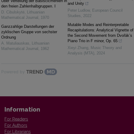
Über Verteilung der Basisclcmenlen in
and Unity
den freien Zahlenhalbgruppen. I
Peter Ludlow
,
European Council
D. Cibulskytė
,
Lithuanian
Studies
,
2022
Mathematical Journal
,
1970
Mutable Modes and Reinterpretable
Ganzzahlige Darstellungen der
Recapitulations: Analytical Vignette of
zyklischen Gruppe von sechster
the Second Movement from Dvořák’s
Ordnung
Piano Trio in F minor, Op. 65
A. Matuliauskas
,
Lithuanian
Xieyi Zhang
,
Music Theory and
Mathematical Journal
,
1962
Analysis (MTA)
,
2024
Powered by
Information
For Readers
For Authors
For Librarians