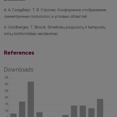
А. А. Гольдберг, Т. В. Строчик. Конформное отображение
симметричных полуполос и угловых областей
A. Goldbergas, T. Stročik, Simetriškų pusjuosčių ir kampuotų
sričių konformiškas vaizdavimas
References
Downloads