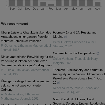
We recommend
Über präzisierte Charakteristiken des
February 17 and 24: Russia and
Anwachsens einer ganzen Funktion
Ukraine
mehrerer komplexer Variablen
Peter Ludlow
,
European Council
F. Getsche
,
Lithuanian Mathematical
Studies
,
2022
Journal
,
1968
Comments on the Covipendium
Die asymptotische Entwicklung für die
Guido Vanham
,
Transdisciplinary
Verteilungsfunktion der normierten
Insights
,
2020
Summen unabhängiger Zufallsgrößen
P. Survila
,
Lithuanian Mathematical
Thematic Simultaneity and Structural
Journal
,
1965
Ambiguity in the Second Movement of
Prokofiev's Piano Sonata No. 4, Op.
Über ganzzahlige Darstellungen der
29
zyklischen Gruppe von vierter
Rebecca Perry
,
Music Theory and
Ordnung
Analysis (MTA)
,
2016
A. Matuliauskas
,
Lithuanian
Mathematical Journal
,
1962
May 30 and 31: Ukraine, Food
Security, Defence, Energy, Leadership