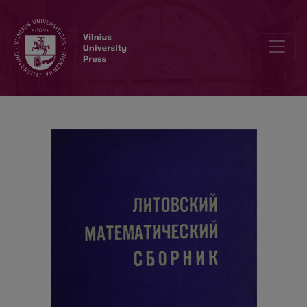
Konforme Abbildung von symmetrischen Halbstreifen und Eckeng