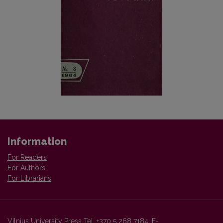
Information
For Readers
For Authors
For Librarians
Vilnius University Press Tel. +370 5 268 7184, E-