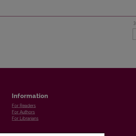
3
Information
For Readers
For Authors
For Librarians