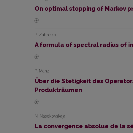
On optimal stopping of Markov p
P. Zabreiko
A formula of spectral radius of i
P. Mänz
Über die Stetigkeit des Operators F
Produkträumen
N. Nasekovskaja
La convergence absolue de la sér