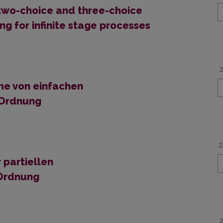
 two-choice and three-choice
 for infinite stage processes
me von einfachen
 Ordnung
2
 partiellen
 Ordnung