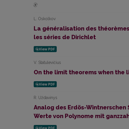
L. Oskolkov
La généralisation des théorèmes 
les séries de Dirichlet
V. Statulevičius
On the limit theorems when the li
R. Uždavinys
Analog des Erdös-Wintnerschen S
Werte von Polynome mit ganzzahl