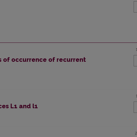
s of occurrence of recurrent
ces L1 and l1