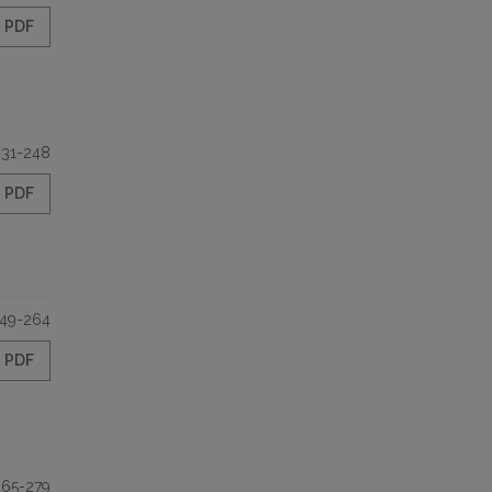
PDF
231-248
PDF
49-264
PDF
265-279