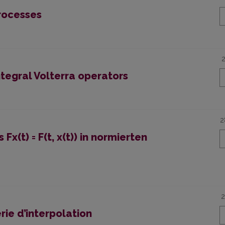
rocesses
ntegral Volterra operators
2
x(t) = F(t, x(t)) in normierten
2
ie d’interpolation