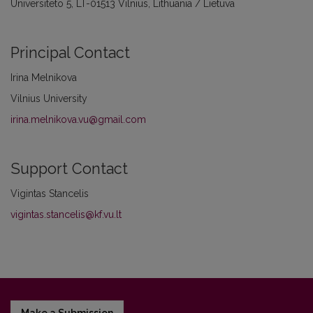
Universiteto 5, LT-01513 Vilnius, Lithuania / Lietuva
Principal Contact
Irina Melnikova
Vilnius University
irina.melnikova.vu@gmail.com
Support Contact
Vigintas Stancelis
vigintas.stancelis@kf.vu.lt
Make a Submission