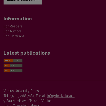
Information
For Readers
For Authors
For Librarians
Latest publications
Vilnius University Press
Tel. +370 5 268 7184, E-mail:
info@leidykla.vu.lt
9 Saulėtekis av., LT10222 Vilnius
https://www.leidykla.vu.lt