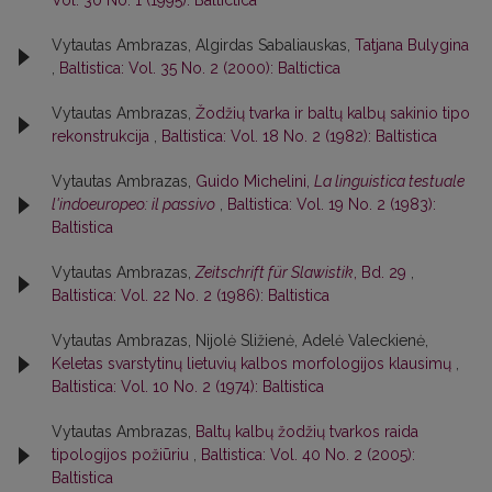
Vol. 30 No. 1 (1995): Baltictica
Vytautas Ambrazas, Algirdas Sabaliauskas,
Tatjana Bulygina
,
Baltistica: Vol. 35 No. 2 (2000): Baltictica
Vytautas Ambrazas,
Žodžių tvarka ir baltų kalbų sakinio tipo
rekonstrukcija
,
Baltistica: Vol. 18 No. 2 (1982): Baltistica
Vytautas Ambrazas,
Guido Michelini,
La linguistica testuale
l'indoeuropeo: il passivo
,
Baltistica: Vol. 19 No. 2 (1983):
Baltistica
Vytautas Ambrazas,
Zeitschrift für Slawistik
, Bd. 29
,
Baltistica: Vol. 22 No. 2 (1986): Baltistica
Vytautas Ambrazas, Nijolė Sližienė, Adelė Valeckienė,
Keletas svarstytinų lietuvių kalbos morfologijos klausimų
,
Baltistica: Vol. 10 No. 2 (1974): Baltistica
Vytautas Ambrazas,
Baltų kalbų žodžių tvarkos raida
tipologijos požiūriu
,
Baltistica: Vol. 40 No. 2 (2005):
Baltistica