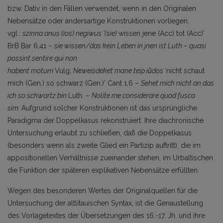
bzw. Dativ in den Fällen verwendet, wenn in den Originalen
Nebensätze oder andersartige Konstruktionen vorliegen,
vgl.:
szinna anus (ios) negiwus ‘(sie)
wissen jene (Acc) tot (Acc)’
BrB Bar 6,41 –
sie wissen/das kein Leben in jnen ist Luth – quasi
possint sentire qui non
habent
motum
Vulg;
Neweisdeket
mane
teip iůdos
‘nicht schaut
mich (Gen.) so schwarz (Gen.)’ Cant 1,6 –
Sehet mich nicht an das
ich so schwartz bin
Luth. –
Nolite me considerare quod fusca
sim.
Aufgrund solcher Konstruktionen ist das ursprüngliche
Paradigma der Doppelkasus rekonstruiert. Ihre diachronische
Untersuchung erlaubt zu schließen, daß die Doppelkasus
(besonders wenn als zweite Glied ein Partizip auftritt), die im
appositionellen Verhältnisse zueinander stehen, im Urbaltischen
die Funktion der späteren explikativen Nebensätze erfüllten.
Wegen des besonderen Wertes der Originalquellen für die
Untersuchung der altlitauischen Syntax, ist die Genaustellung
des Vorlagetextes der Übersetzungen des 16.-17. Jh. und ihre