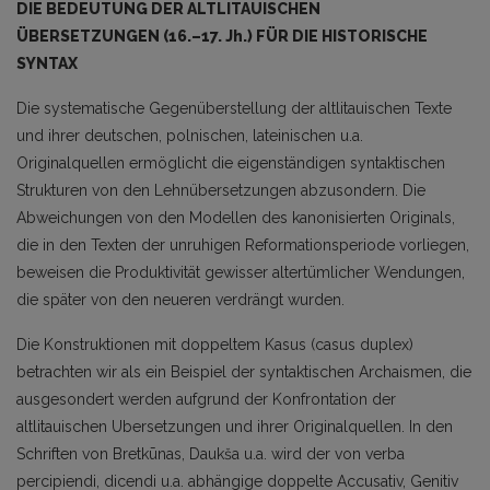
DIE BEDEUTUNG DER ALTLITAUISCHEN
ÜBERSETZUNGEN
(16.–17.
Jh.) FÜR DIE HIS­TORISCHE
SYNTAX
Die systematische Gegenüberstellung der altlitauischen Texte
und ihrer deutschen, polnischen, la­teinischen u.a.
Originalquellen ermöglicht die eigenständigen syntaktischen
Strukturen von den Lehnübersetzungen abzusondern. Die
Abweichungen von den Modellen des kanonisierten Originals,
die in den Texten der unruhigen Reformationsperiode vorliegen,
beweisen die Produktivität gewisser altertümlicher Wendungen,
die später von den neueren verdrängt wurden.
Die Konstruktionen mit doppeltem Kasus (casus duplex)
betrachten wir als ein Beispiel der syntak­tischen Archaismen, die
ausgesondert werden aufgrund der Konfrontation der
altlitauischen Uberset­zungen und ihrer Originalquellen. In den
Schriften von Bretkūnas, Daukša u.a. wird der von verba
percipiendi, dicendi u.a. abhängige doppelte Accusativ, Genitiv