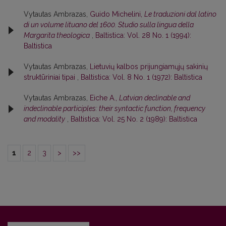
Vytautas Ambrazas,
Guido Michelini,
Le traduzioni dal latino
di un volume lituano del 1600. Studio sulla lingua della
Margarita theologica
,
Baltistica: Vol. 28 No. 1 (1994):
Baltistica
Vytautas Ambrazas,
Lietuvių kalbos prijungiamųjų sakinių
struktūriniai tipai
,
Baltistica: Vol. 8 No. 1 (1972): Baltistica
Vytautas Ambrazas,
Eiche A.,
Latvian declinable and
indeclinable participles: their syntactic function, frequency
and modality
,
Baltistica: Vol. 25 No. 2 (1989): Baltistica
1
2
3
>
>>