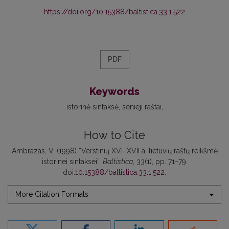
https://doi.org/10.15388/baltistica.33.1.522
PDF
Keywords
istorinė sintaksė
senieji raštai
How to Cite
Ambrazas, V. (1998) “Verstinių XVI–XVII a. lietuvių raštų reikšmė
istorinei sintaksei”,
Baltistica
, 33(1), pp. 71–79.
doi:
10.15388/baltistica.33.1.522
.
More Citation Formats