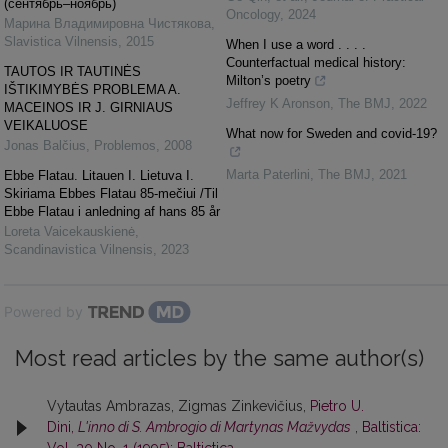
(сентябрь–ноябрь)
Oncology
,
2024
Марина Владимировна Чистякова
,
Slavistica Vilnensis
,
2015
When I use a word . . . .
Counterfactual medical history:
TAUTOS IR TAUTINĖS
Milton’s poetry
IŠTIKIMYBĖS PROBLEMA A.
Jeffrey K Aronson
,
The BMJ
,
2022
MACEINOS IR J. GIRNIAUS
VEIKALUOSE
What now for Sweden and covid-19?
Jonas Balčius
,
Problemos
,
2008
Marta Paterlini
,
The BMJ
,
2021
Ebbe Flatau. Litauen I. Lietuva I.
Skiriama Ebbes Flatau 85-mečiui /Til
Ebbe Flatau i anledning af hans 85 år
Loreta Vaicekauskienė
,
Scandinavistica Vilnensis
,
2023
Powered by
Most read articles by the same author(s)
Vytautas Ambrazas, Zigmas Zinkevičius,
Pietro U.
Dini,
L'inno di S. Ambrogio di Martynas Mažvydas
,
Baltistica: