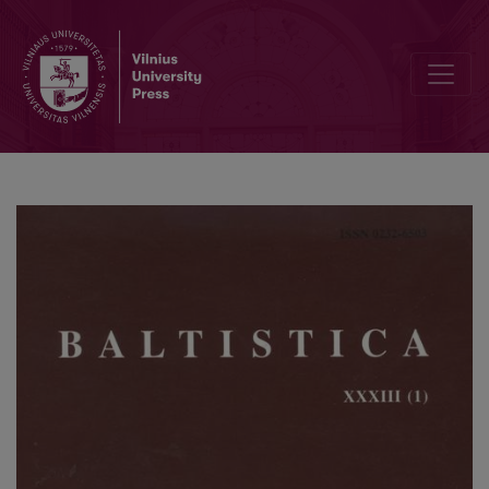
Verstinių XVI–XVII a. lietuvių raštų reikšmė istorinei sintaksei