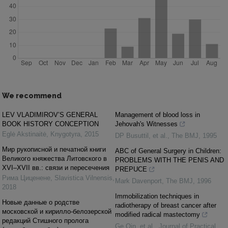
We recommend
LEV VLADIMIROV’S GENERAL
Management of blood loss in
BOOK HISTORY CONCEPTION
Jehovah's Witnesses
Eglė Akstinaitė
,
Knygotyra
,
2015
DP Busuttil, et al.
,
The BMJ
,
1995
Мир рукописной и печатной книги
ABC of General Surgery in Children:
Великого княжества Литовского в
PROBLEMS WITH THE PENIS AND
XVI–XVII вв.: связи и пересечения
PREPUCE
Рима Циценене
,
Slavistica Vilnensis
,
Mark Davenport
,
The BMJ
,
1996
2018
Immobilization techniques in
Новые данные о родстве
radiotherapy of breast cancer after
московской и кирилло-белозерской
modified radical mastectomy
редакций Стишного пролога
Ge Qin, et al.
,
Journal of Practical