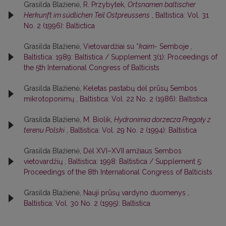
Grasilda Blažienė,
R. Przybytek,
Ortsnamen baltischer
Herkunft im südlichen Teil Ostpreussens
,
Baltistica: Vol. 31
No. 2 (1996): Baltictica
Grasilda Blažienė,
Vietovardžiai su *
kaim-
Semboje
,
Baltistica: 1989: Baltistica / Supplement 3(1): Proceedings of
the 5th International Congress of Balticists
Grasilda Blažienė,
Keletas pastabų dėl prūsų Sembos
mikrotoponimų
,
Baltistica: Vol. 22 No. 2 (1986): Baltistica
Grasilda Blažienė,
M. Biolik,
Hydronimia dorzecza Pregoły z
terenu Polski
,
Baltistica: Vol. 29 No. 2 (1994): Baltistica
Grasilda Blažienė,
Dėl XVI–XVII amžiaus Sembos
vietovardžių
,
Baltistica: 1998: Baltistica / Supplement 5:
Proceedings of the 8th International Congress of Balticists
Grasilda Blažienė,
Nauji prūsų vardyno duomenys
,
Baltistica: Vol. 30 No. 2 (1995): Baltistica