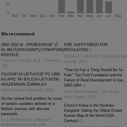
We recommend
2002–2011 M. „PROBLEMOSE“ (T.
FIRE SAFETYNEED FOR
61–80) IŠSPAUSDINTŲ STRAIPSNIŲ
REGULATION
RODYKLĖ
DONALD J. KERLIN
,
The Middle East
Česlovas Kalenda, et al.
,
Problemos
,
Journal
,
1973
2011
"That So Fair a Thing Should Be So
FILOSOFIJA LIETUVOJE PO 1989:
Frail:" The Ford Foundation and the
KĄ APIE TAI BYLOJA LIETUVIŠKI
Failure of Rural Development in Iran,
AKADEMINIAI ŽURNALAI?
1953-1964
Aldis Gedutis
,
Problemos
,
2010
Anne Marie Baylouny
,
The Middle
East Journal
,
2008
On the central limit problem for sums
of random variables defined on a
Choso˘n Korea in the Ryukoku
Markov process with discrete
Kangnido: Dating the Oldest Extant
parameter
Korean Map of the World (15th
G. J. Aleškevičius
,
Lithuanian
Century)
Mathematical Journal
,
1966