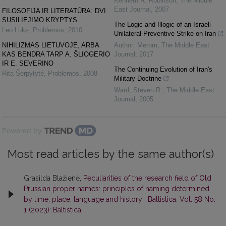
Kenneth R. Robinson
,
The Middle
East Journal
,
2007
FILOSOFIJA IR LITERATŪRA: DVI
SUSILIEJIMO KRYPTYS
The Logic and Illogic of an Israeli
Leo Luks
,
Problemos
,
2010
Unilateral Preventive Strike on Iran
NIHILIZMAS LIETUVOJE, ARBA
Author: Merom
,
The Middle East
KAS BENDRA TARP A. ŠLIOGERIO
Journal
,
2017
IR E. SEVERINO
The Continuing Evolution of Iran's
Rita Šerpytyté
,
Problemos
,
2008
Military Doctrine
Ward, Steven R.
,
The Middle East
Journal
,
2005
Powered by
Most read articles by the same author(s)
Grasilda Blažienė,
Peculiarities of the research field of Old
Prussian proper names: principles of naming determined
by time, place, language and history
,
Baltistica: Vol. 58 No.
1 (2023): Baltistica