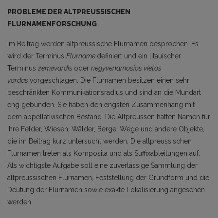
PROBLEME DER ALTPREUSSISCHEN
FLURNAMENFORSCHUNG
Im Beitrag werden altpreussische Flurnamen besprochen. Es
wird der Terminus
Flurname
definiert und ein litauischer
Terminus
žemėvardis
oder
negyvenamosios vietos
vardas
vorgeschlagen. Die Flurnamen besitzen einen sehr
beschränkten Kommunikationsradius und sind an die Mundart
eng gebunden. Sie haben den engsten Zusammenhang mit
dem appellativischen Bestand. Die Altpreussen hatten Namen für
ihre Felder, Wiesen, Wälder, Berge, Wege und andere Objekte,
die im Beitrag kurz untersucht werden. Die altpreussischen
Flurnamen treten als Komposita und als Suffixableitungen auf.
Als wichtigste Aufgabe soll eine zuverlässige Sammlung der
altpreussischen Flurnamen, Feststellung der Grundform und die
Deutung der Flurnamen sowie exakte Lokalisierung angesehen
werden.