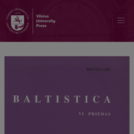
Prūsų žemėvardžių tyrinėjimo problemos