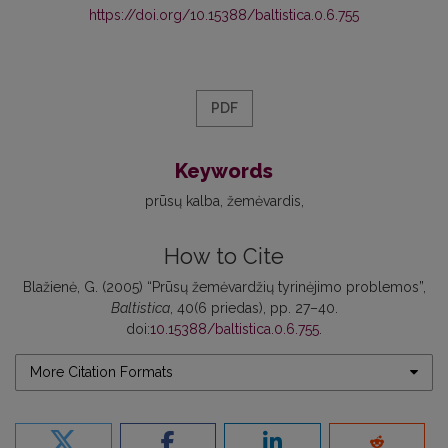
https://doi.org/10.15388/baltistica.0.6.755
PDF
Keywords
prūsų kalba
žemėvardis
How to Cite
Blažienė, G. (2005) “Prūsų žemėvardžių tyrinėjimo problemos”,
Baltistica
, 40(6 priedas), pp. 27–40.
doi:
10.15388/baltistica.0.6.755
.
More Citation Formats