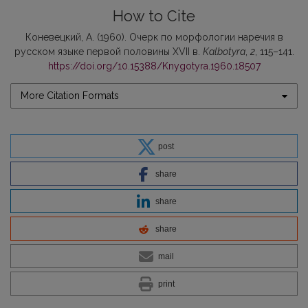
How to Cite
Коневецкий, А. (1960). Очерк по морфологии наречия в
русском языке первой половины XVII в.
Kalbotyra
,
2
, 115–141.
https://doi.org/10.15388/Knygotyra.1960.18507
More Citation Formats
post
share
share
share
mail
print