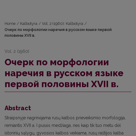
Home
/
Kalbotyra
/
Vol. 2 (1960): Kalbotyra
/
Очерк по морфологии наречия в русском языке первой
половины XVII в.
Vol. 2 (1960)
Очерк по морфологии
наречия в русском языке
первой половины XVII в.
Abstract
Straipsnyje nagrinėjama rusų kalbos prieveiksmio morfologija,
remiantis XVII a. I pusės medžiaga, nes kaip tik tuo metu dėl
istorinių sąlygų, gyvosios kalbos veikiama, rusų raštijos kalba