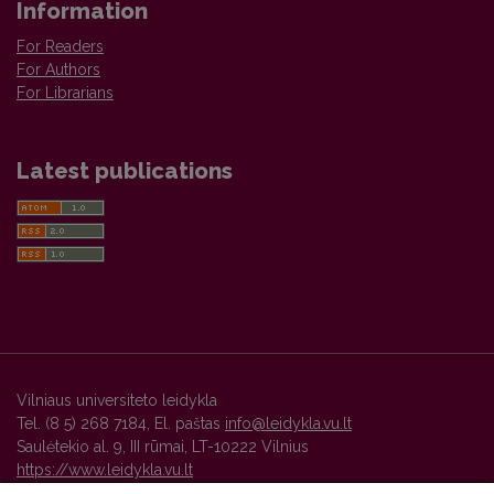
Information
For Readers
For Authors
For Librarians
Latest publications
Vilniaus universiteto leidykla
Tel. (8 5) 268 7184, El. paštas
info@leidykla.vu.lt
Saulėtekio al. 9, III rūmai, LT-10222 Vilnius
https://www.leidykla.vu.lt