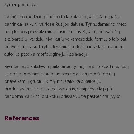
žymiai praturtėjo.
Tyrinėjimo medžiagą sudaro to laikotarpio įvairių žanrų raštų
paminklai, sukurti įvairiose Rusijos dalyse. Tyrinėdamas to meto
rusų kalbos prieveiksmius, susidariusius iš įvairių būdvardžių,
skaitvardžių, įvardžių ir kai kurių veiksmažodžių formų, o taip pat
prieveiksmius, sudarytus leksiniu sintaksiniu ir sintaksiniu būdu,
autorius pateikia morfologinę jų klasifikaciją.
Remdamasis ankstesnių laikotarpių tyrinėjimais ir dabartinės rusų
kalbos duomenimis, autorius pasekė atskirų morfologinių
prieveiksmių grupių likimą ir nustatė, kaip keitėsi jų
produktyvumas, rusų kalbai vystantis; straipsnyje taip pat
bandoma išaiškinti, dėl kokių priežasčių tie pasikeitimai įvyko.
References