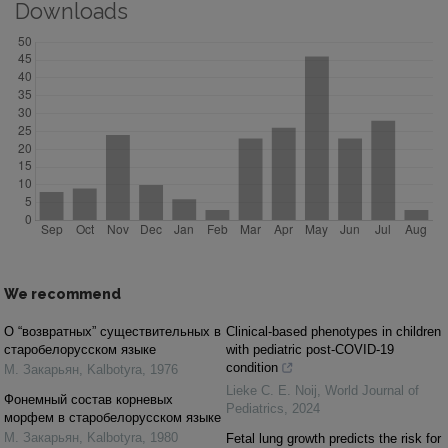
Downloads
We recommend
О “возвратных” существительных в
Clinical-based phenotypes in children
старобелорусском языке
with pediatric post-COVID-19
condition
М. Закарьян
,
Kalbotyra
,
1976
Lieke C. E. Noij
,
World Journal of
Фонемный состав корневых
Pediatrics
,
2024
морфем в старобелорусском языке
М. Закарьян
,
Kalbotyra
,
1980
Fetal lung growth predicts the risk for