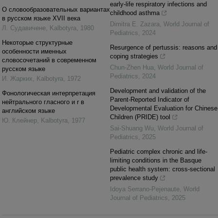
early-life respiratory infections and
О словообразовательных вариантах
childhood asthma
в русском языке XVII века
Dimitra E. Zazara
,
World Journal of
Л. Cудавичене
,
Kalbotyra
,
1980
Pediatrics
,
2024
Некоторые структурные
Resurgence of pertussis: reasons and
особенности именных
coping strategies
словосочетаний в современном
Chun-Zhen Hua
,
World Journal of
русском языке
Pediatrics
,
2024
И. Жарких
,
Kalbotyra
,
1972
Development and validation of the
Фонологическая интерпретация
Parent-Reported Indicator of
нейтрального гласного и r в
Developmental Evaluation for Chinese
английском языке
Children (PRIDE) tool
Ю. Клейнер
,
Kalbotyra
,
1977
Sai-Shuang Wu
,
World Journal of
Pediatrics
,
2025
Pediatric complex chronic and life-
limiting conditions in the Basque
public health system: cross-sectional
prevalence study
Idoya Serrano-Pejenaute
,
World
Journal of Pediatrics
,
2025