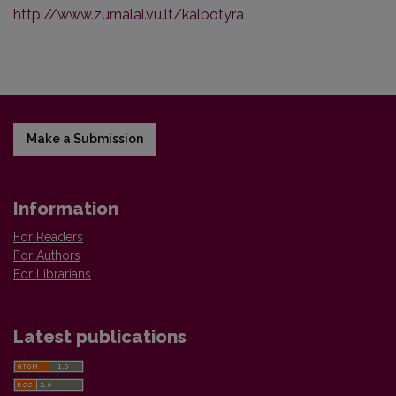
http://www.zurnalai.vu.lt/kalbotyra
Make a Submission
Information
For Readers
For Authors
For Librarians
Latest publications