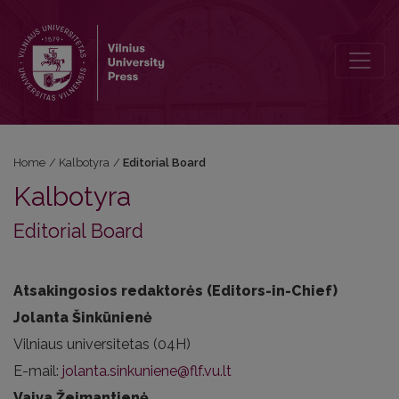
Editorial Board
Home
/
Kalbotyra
/
Editorial Board
Kalbotyra
Editorial Board
Atsakingosios redaktorės (Editors-in-Chief)
Jolanta Šinkūnienė
Vilniaus universitetas (04H)
E-mail:
jolanta.sinkuniene@flf.vu.lt
Vaiva Žeimantienė