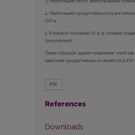
3. Наибольшее число заимствований появляе
4. Наибольшей продуктивности в английско
XVII в.
5. В первой половине ХХ в. в словаре (изд
(secondment).
Таким образом, время появления -ment как
наиболее продуктивным он является в XVI–X
PDF
References
Downloads