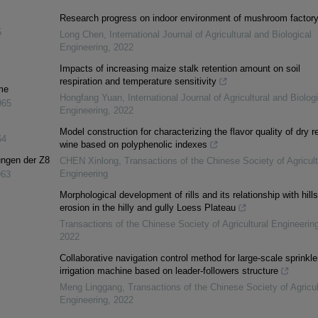
Research progress on indoor environment of mushroom factor
5
Long Chen
,
International Journal of Agricultural and Biological
Engineering
,
2022
Impacts of increasing maize stalk retention amount on soil
respiration and temperature sensitivity
me
Hongfang Yuan
,
International Journal of Agricultural and Biolog
965
Engineering
,
2022
Model construction for characterizing the flavor quality of dry r
64
wine based on polyphenolic indexes
ungen der Z8
CHEN Xinlong
,
Transactions of the Chinese Society of Agricult
Engineering
963
Morphological development of rills and its relationship with hill
erosion in the hilly and gully Loess Plateau
Transactions of the Chinese Society of Agricultural Engineerin
2022
Collaborative navigation control method for large-scale sprinkle
irrigation machine based on leader-followers structure
Meng Linggang
,
Transactions of the Chinese Society of Agricul
Engineering
,
2022