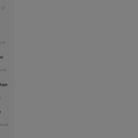
y
ical
ed
ural
slope
g
,
r
tural