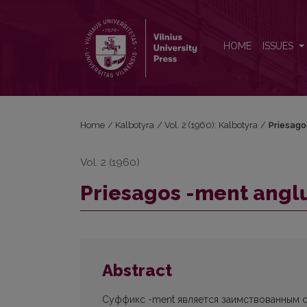
Priesagos -ment anglų kalboje atsiradimo klausimu
HOME
ISSUES
Home
/
Kalbotyra
/
Vol. 2 (1960): Kalbotyra
/
Priesago
Vol. 2 (1960)
Priesagos -ment anglų
Abstract
Суффикс -ment является заимствованным с