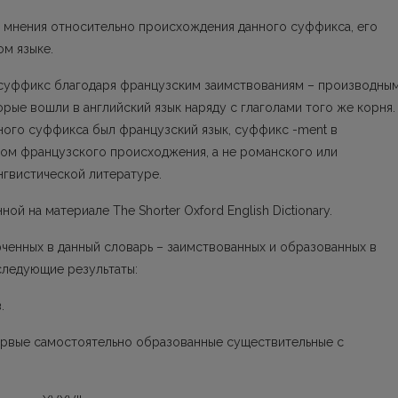
о мнения относительно происхождения данного суффикса, его
ом языке.
к суффикс благодаря французским заимствованиям – производны
рые вошли в английский язык наряду с глаголами того же корня.
ного суффикса был французский язык, суффикс -ment в
сом французского происходжения, а не романского или
ингвистической литературе.
ой на материале The Shorter Oxford English Dictionary.
ченных в данный словарь – заимствованных и образованных в
 следующие результаты:
.
первые самостоятельно образованные существительные с