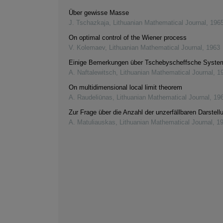
Über gewisse Masse
J. Tschazkaja
,
Lithuanian Mathematical Journal
,
196
On optimal control of the Wiener process
V. Kolemaev
,
Lithuanian Mathematical Journal
,
1963
Einige Bemerkungen über Tschebyscheffsche Syste
A. Naftalewitsch
,
Lithuanian Mathematical Journal
,
1
On multidimensional local limit theorem
A. Raudeliūnas
,
Lithuanian Mathematical Journal
,
19
Zur Frage über die Anzahl der unzerfällbaren Darstell
A. Matuliauskas
,
Lithuanian Mathematical Journal
,
1