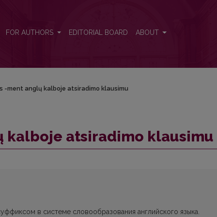
FOR AUTHORS
EDITORIAL BOARD
ABOUT
s -ment anglų kalboje atsiradimo klausimu
 kalboje atsiradimo klausimu
уффиксом в системе словообразования английского языка.