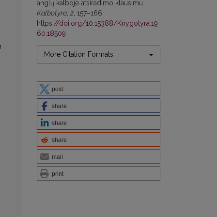
anglų kalboje atsiradimo klausimu.
Kalbotyra
,
2
, 157–166.
https://doi.org/10.15388/Knygotyra.19
60.18509
м
More Citation Formats
post
share
share
share
mail
print