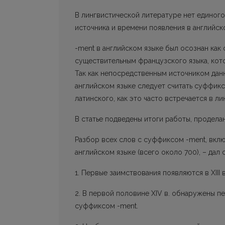
В лингвистической литературе нет единог
источника и времени появления в английск
-ment в английском языке был осознан ка
существительным французского языка, кото
Так как непосредственным источником дан
английском языке следует считать суффик
латинского, как это часто встречается в л
В статье подведены итоги работы, проделанн
Разбор всех слов с суффиксом -ment, вклю
английском языке (всего около 700), – дал
1. Первые заимствования появляются в XIII в
2. В первой половине XIV в. обнаружены 
суффиксом -ment.