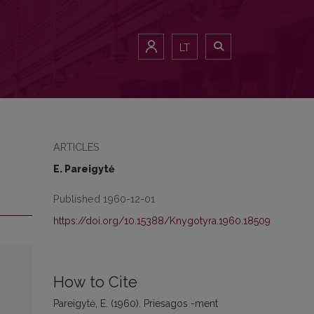
LT
ARTICLES
E. Pareigytė
Published 1960-12-01
https://doi.org/10.15388/Knygotyra.1960.18509
How to Cite
Pareigytė, E. (1960). Priesagos -ment