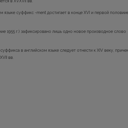
тся в XVXVII вв.
м языке суффикс -ment достигает в конце XVI и первой половии
ание 1955 г.) зафиксировано лишь одно новое производное слово
 суффикса в английском языке следует отнести к XIV веку, приче
VII вв.