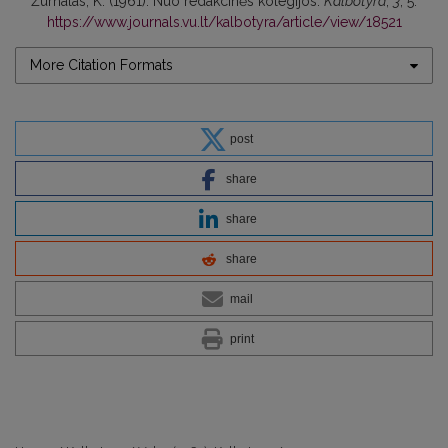
Žurnalas, K. (1961). Nuo redakcinės kolegijos.
Kalbotyra
,
3
, 5.
https://www.journals.vu.lt/kalbotyra/article/view/18521
More Citation Formats
post
share
share
share
mail
print