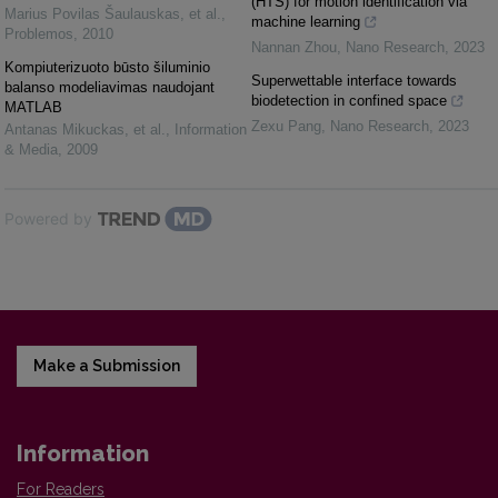
(HTS) for motion identification via
Marius Povilas Šaulauskas, et al.
,
machine learning
Problemos
,
2010
Nannan Zhou
,
Nano Research
,
2023
Kompiuterizuoto būsto šiluminio
Superwettable interface towards
balanso modeliavimas naudojant
biodetection in confined space
MATLAB
Zexu Pang
,
Nano Research
,
2023
Antanas Mikuckas, et al.
,
Information
& Media
,
2009
Powered by
Make a Submission
Information
For Readers