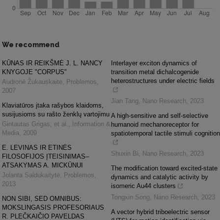
We recommend
KŪNAS IR REIKŠMĖ J. L. NANCY
Interlayer exciton dynamics of
KNYGOJE "CORPUS"
transition metal dichalcogenide
heterostructures under electric fields
Audronė Žukauskaitė
,
Problemos
,
2007
Jian Tang
,
Nano Research
,
2023
Klaviatūros įtaka rašybos klaidoms,
susijusioms su rašto ženklų vartojimu
A high-sensitive and self-selective
Gintautas Grigas, et al.
,
Information &
humanoid mechanoreceptor for
Media
,
2009
spatiotemporal tactile stimuli cognition
E. LEVINAS IR ETINĖS
Shuxin Bi
,
Nano Research
,
2023
FILOSOFIJOS ĮTEISINIMAS–
ATSAKYMAS A. MICKŪNUI
The modification toward excited-state
Jolanta Saldukaitytė
,
Problemos
,
dynamics and catalytic activity by
2013
isomeric Au44 clusters
Tongxin Song
,
Nano Research
,
2023
NON SIBI, SED OMNIBUS:
MOKSLINGASIS PROFESORIAUS
A vector hybrid triboelectric sensor
R. PLEČKAIČIO PAVELDAS