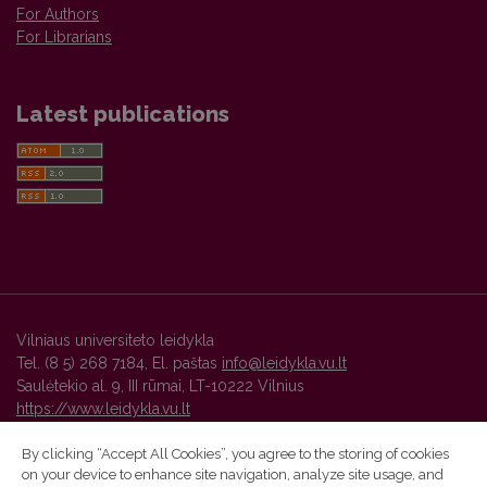
For Authors
For Librarians
Latest publications
Vilniaus universiteto leidykla
Tel. (8 5) 268 7184, El. paštas
info@leidykla.vu.lt
Saulėtekio al. 9, III rūmai, LT-10222 Vilnius
https://www.leidykla.vu.lt
By clicking “Accept All Cookies”, you agree to the storing of cookies
on your device to enhance site navigation, analyze site usage, and