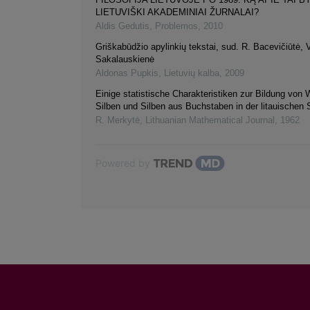
LIETUVIŠKI AKADEMINIAI ŽURNALAI?
Aldis Gedutis
,
Problemos
,
2010
Griškabūdžio apylinkių tekstai, sud. R. Bacevičiūtė, 
Sakalauskienė
Aldonas Pupkis
,
Lietuvių kalba
,
2009
Einige statistische Charakteristiken zur Bildung von 
Silben und Silben aus Buchstaben in der litauischen
R. Merkytė
,
Lithuanian Mathematical Journal
,
1962
Powered by