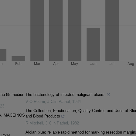
tau 85-mečiui
The bacteriology of infected malignant ulcers.
V O Rotimi
,
J Clin Pathol
,
1984
23
The Collection, Fractionation, Quality Control, and Uses of Blo
A. MACEINOS
and Blood Products
R Mitchell
,
J Clin Pathol
,
1982
Alcian blue: reliable rapid method for marking resection margin
YLOJA