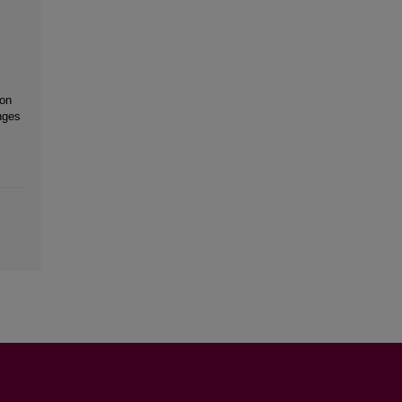
 on
nges