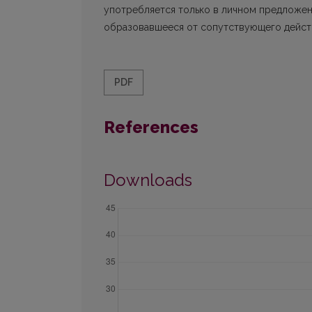
употребляется только в личном предложен
образовавшееся от сопутствующего действ
PDF
References
Downloads