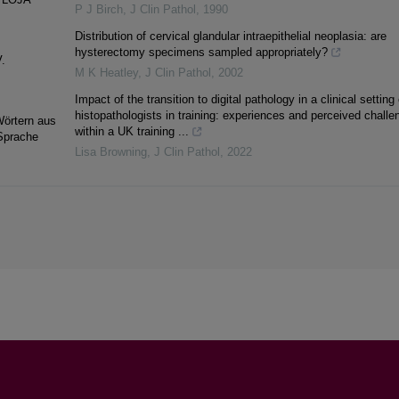
P J Birch
,
J Clin Pathol
,
1990
Distribution of cervical glandular intraepithelial neoplasia: are
hysterectomy specimens sampled appropriately?
V.
M K Heatley
,
J Clin Pathol
,
2002
Impact of the transition to digital pathology in a clinical setting
histopathologists in training: experiences and perceived challe
Wörtern aus
within a UK training ...
 Sprache
Lisa Browning
,
J Clin Pathol
,
2022