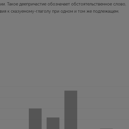
ии. Такое деепричастие обозначает обстоятельственное слово,
ия к сказуемому-глаголу при одном и том же подлежащем.