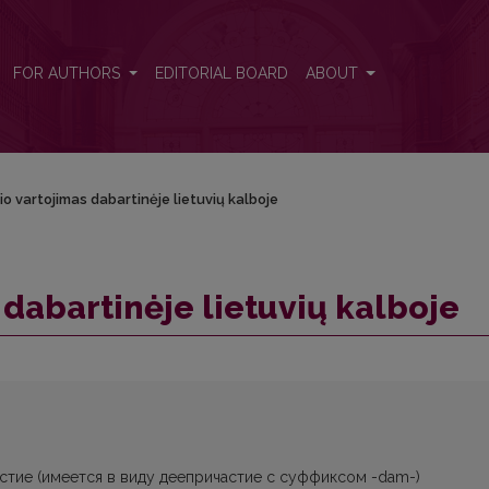
FOR AUTHORS
EDITORIAL BOARD
ABOUT
o vartojimas dabartinėje lietuvių kalboje
dabartinėje lietuvių kalboje
стие (имеется в виду деепричастие с суффиксом -dam-)