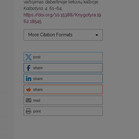
vartojimas dabartinėje lietuvių kalboje.
Kalbotyra
,
4
, 61–64.
https://doi.org/10.15388/Knygotyra.19
62.18545
More Citation Formats
post
share
share
share
mail
print