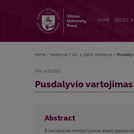
Pusdalyvio vartojimas dabartinėje lietuvių kalboje
HOME
ISSUES
Home
/
Kalbotyra
/
Vol. 4 (1962): Kalbotyra
/
Pusdalyvi
Vol. 4 (1962)
Pusdalyvio vartojimas 
Abstract
В литовском литературном языке дееприча