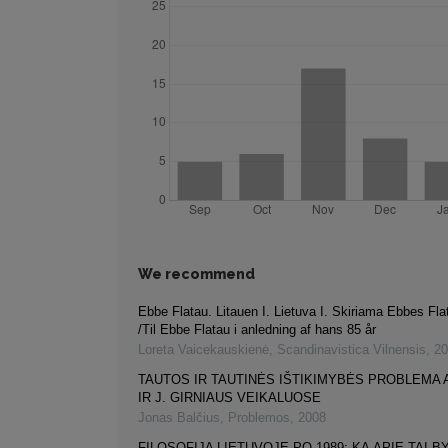
We recommend
Ebbe Flatau. Litauen I. Lietuva I. Skiriama Ebbes Fla
/Til Ebbe Flatau i anledning af hans 85 år
Loreta Vaicekauskienė
,
Scandinavistica Vilnensis
,
20
TAUTOS IR TAUTINĖS IŠTIKIMYBĖS PROBLEMA 
IR J. GIRNIAUS VEIKALUOSE
Jonas Balčius
,
Problemos
,
2008
FILOSOFIJA LIETUVOJE PO 1989: KĄ APIE TAI B