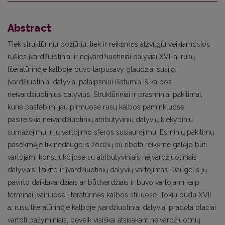
Abstract
Tiek struktūriniu požiūriu, tiek ir reikšmės atžvilgiu veikiamosios
rūšies įvardžiuotiniai ir neįvardžiuotiniai dalyviai XVII a. rusų
literatūrinėje kalboje buvo tarpusavy glaudžiai susiję.
Įvardžiuotiniai dalyviai palaipsniui išstumia iš kalbos
neivardžiuotinius dalyvius. Struktūriniai ir prasminiai pakitimai,
kurie pastebimi jau pirmuose rusų kalbos paminkluose,
pasireiškia neivardžiuotinių atributyvinių dalyvių kiekybiniu
sumažėjimu ir jų vartojimo sferos susiaurėjimu. Esminių pakitimų
pasekmėje tik nedaugelis žodžių su ribota reikšme galėjo būti
vartojami konstrukcijose su atributyviniais neįvardžiuotiniais
dalyviais. Pakito ir įvardžiuotinių dalyvių vartojimas. Daugelis jų
pavirto daiktavardžiais ar būdvardžiais ir buvo vartojami kaip
terminai įvairiuose literatūrinės kalbos stiliuose. Tokiu būdu XVII
a. rusų literatūrinėje kalboje įvardžiuotiniai dalyviai pradėta plačiai
vartoti pažyminiais, beveik visiškai atsisakant neivardžiuotinių