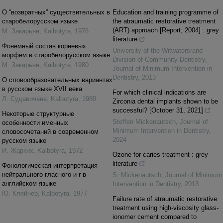
О “возвратных” существительных в
Education and training programme of
старобелорусском языке
the atraumatic restorative treatment
(ART) approach [Report; 2004] : grey
М. Закарьян
,
Kalbotyra
,
1976
literature
Фонемный состав корневых
University of the Witwatersrand
морфем в старобелорусском языке
Division of Community Dentistry
,
М. Закарьян
,
Kalbotyra
,
1980
Journal of Minimum Intervention in
Dentistry
,
2013
О словообразовательных вариантах
в русском языке XVII века
For which clinical indications are
Л. Cудавичене
,
Kalbotyra
,
1980
Zirconia dental implants shown to be
successful? [October 31, 2021]
Некоторые структурные
Steffen Mickenautsch
,
Journal of
особенности именных
Minimum Intervention in Dentistry
,
словосочетаний в современном
2024
русском языке
И. Жарких
,
Kalbotyra
,
1972
Ozone for caries treatment : grey
literature
Фонологическая интерпретация
нейтрального гласного и r в
S. Mickenautsch
,
Journal of Minimum
английском языке
Intervention in Dentistry
,
2013
Ю. Клейнер
,
Kalbotyra
,
1977
Failure rate of atraumatic restorative
treatment using high-viscosity glass-
ionomer cement compared to