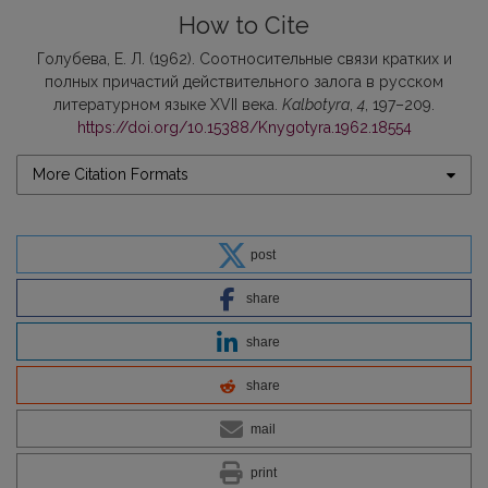
How to Cite
Голубева, Е. Л. (1962). Соотносительные связи кратких и
полных причастий действительного залога в русском
литературном языке XVII века.
Kalbotyra
,
4
, 197–209.
https://doi.org/10.15388/Knygotyra.1962.18554
More Citation Formats
post
share
share
share
mail
print