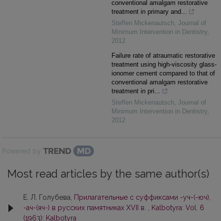
conventional amalgam restorative
treatment in primary and...
Steffen Mickenautsch
,
Journal of
Minimum Intervention in Dentistry
,
2012
Failure rate of atraumatic restorative
treatment using high-viscosity glass-
ionomer cement compared to that of
conventional amalgam restorative
treatment in pri...
Steffen Mickenautsch
,
Journal of
Minimum Intervention in Dentistry
,
2012
Powered by
Most read articles by the same author(s)
Е. Л. Голубева,
Прилагательные с суффиксами -уч-(-юч),
-ач-(яч-) в русских памятниках XVII в.
,
Kalbotyra: Vol. 6
(1963): Kalbotyra