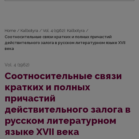
Home
/
Kalbotyra
/
Vol. 4 (1962): Kalbotyra
/
Соотносительные связи кратких и полных причастий
действительного залога в русском литературном языке XVII
века
Vol. 4 (1962)
Соотносительные связи
кратких и полных
причастий
действительного залога в
русском литературном
языке XVII века