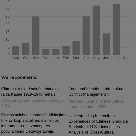
We recommend
Chirurgai ir akademinės chirurgijos
Face and Identity in Intercultural
raida Kaune 1919–1940 metais
Conflict Management
Vytautas Zykas
,
Lietuvos chirurgija
,
Min Hou
,
Journal of intercultural
2014
communication
,
2023
Organizacinis visuomenės įtikinėjimo
Understanding Intercultural
tinklas kaip socialinės inžinerijos
Experiences of Chinese Graduate
instrumentas: savanorystės
Students at U.S. Universities:
populiarinimo Lietuvoje atvejis
Analysis of Cross-Cultural