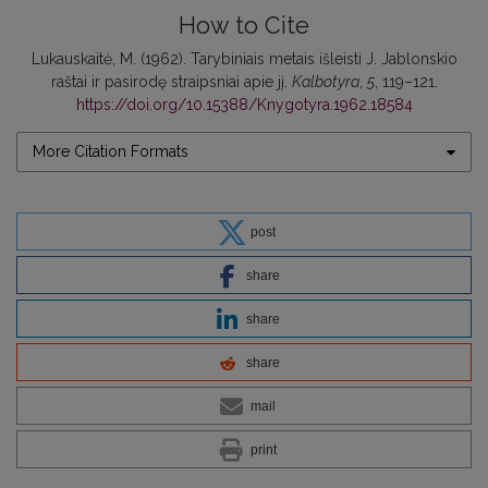
How to Cite
Lukauskaitė, M. (1962). Tarybiniais metais išleisti J. Jablonskio
raštai ir pasirodę straipsniai apie jį.
Kalbotyra
,
5
, 119–121.
https://doi.org/10.15388/Knygotyra.1962.18584
More Citation Formats
post
share
share
share
mail
print