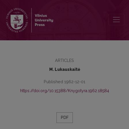
Tarybiniais metais išleisti J. Jablonskio raštai ir pasirodę straipsniai a
ARTICLES
M. Lukauskaitė
Published 1962-12-01
https://doi.org/10.15388/Knygotyra.1962.18584
PDF