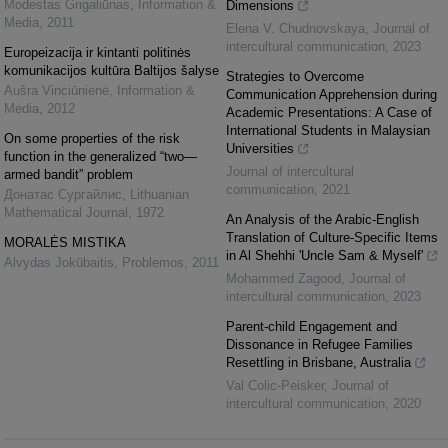
Modestas Grigaliūnas
,
Information &
Dimensions
Media
,
2011
Elena V. Chudnovskaya
,
Journal of
intercultural communication
,
2023
Europeizacija ir kintanti politinės
komunikacijos kultūra Baltijos šalyse
Strategies to Overcome
Aušra Vinciūnienė
,
Information &
Communication Apprehension during
Media
,
2012
Academic Presentations: A Case of
International Students in Malaysian
On some properties of the risk
Universities
function in the generalized “two—
Journal of intercultural
armed bandit” problem
communication
,
2021
Донатас Сургайлис
,
Lithuanian
Mathematical Journal
,
1972
An Analysis of the Arabic-English
Translation of Culture-Specific Items
MORALĖS MISTIKA
in Al Shehhi 'Uncle Sam & Myself'
Alvydas Jokūbaitis
,
Problemos
,
2011
Mohammed Zagood
,
Journal of
intercultural communication
,
2023
Parent-child Engagement and
Dissonance in Refugee Families
Resettling in Brisbane, Australia
Val Colic-Peisker
,
Journal of
intercultural communication
,
2020