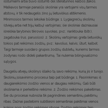
išstumiami arba buvo išstumti dėl literatūrinės kalbos įtakos.
Malkavos tarmėje panašūs skoliniai yra vartojami visų tarmės
atstovų, ir tik nedaugelis žino jų lietuviškus atitikmenis.
Minimosios tarmės leksikai būdinga: 1. Lygiagrečių skolinių
(dviejų arba net trijų kalbų) vartojimas; šie skoliniai dažniausiai
išreiškia tarybinės tikrovės sąvokas, pvz.: nariktouka (bltr.),
zagatouka (rus. paruošos). 2. Skolinių vartojimas greta lietuviškų
tokios pat reikšmės žodžių, pvz.: kavolius, kalvis; ūturt, kalbėt.
Taigi tarmėje susidaro grupės žodžių dubletų, kuriems tarmės
žodynas rodo dideli pakantrumą. Tai nulemia bilingvualizmo
sąlygos.
Daugeliu atvejų skolinys išlaiko tą savo reikšmę, kurią jis ir turėjo.
Skolinių įsisavinimo procesui taip pat būdinga: 1. Pasirinkimas iš
daugiareikšmio žodžio vienos ar daugiau reikšmių. Gali būti
skolinama ir perkeltinė reikšmė. 2. Žodžio reikšmės pakeitimas.
Šie du procesai nubrėžia tik pagrindines semantinių pakitimų
ribas. Dažnai pastebimi subtilesni semantiniai pakitimai vienos
kokios nors žodžio reikšmės ribose. Žodžio reikšmės taip