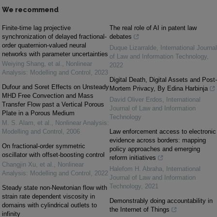
We recommend
Finite-time lag projective
The real role of AI in patent law
synchronization of delayed fractional-
debates
order quaternion-valued neural
Duque Lizarralde
,
International Journal
networks with parameter uncertainties
of Law and Information Technology
,
Weiying Shang, et al.
,
Nonlinear
2022
Analysis: Modelling and Control
,
2023
Digital Death, Digital Assets and Post-
Dufour and Soret Effects on Unsteady
Mortem Privacy, By Edina Harbinja
MHD Free Convection and Mass
David Oliver Erdos
,
International
Transfer Flow past a Vertical Porous
Journal of Law and Information
Plate in a Porous Medium
Technology
M. S. Alam, et al.
,
Nonlinear Analysis:
Modelling and Control
,
2006
Law enforcement access to electronic
evidence across borders: mapping
On fractional-order symmetric
policy approaches and emerging
oscillator with offset-boosting control
reform initiatives
Changjin Xu, et al.
,
Nonlinear
Halefom H. Abraha
,
International
Analysis: Modelling and Control
,
2022
Journal of Law and Information
Technology
,
2021
Steady state non-Newtonian flow with
strain rate dependent viscosity in
Demonstrably doing accountability in
domains with cylindrical outlets to
the Internet of Things
infinity