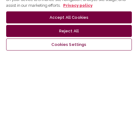
assist in our marketing efforts.
Privacy policy
Accept All Cookies
Reject All
Cookies Settings
Make a Submission
Information
For Readers
For Authors
For Librarians
Latest publications