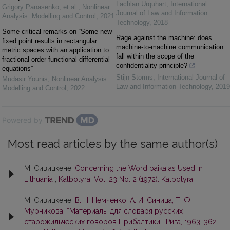
Lachlan Urquhart
,
International
Grigory Panasenko, et al.
,
Nonlinear
Journal of Law and Information
Analysis: Modelling and Control
,
2021
Technology
,
2018
Some critical remarks on “Some new
Rage against the machine: does
fixed point results in rectangular
machine-to-machine communication
metric spaces with an application to
fall within the scope of the
fractional-order functional differential
confidentiality principle?
equations”
Stijn Storms
,
International Journal of
Mudasir Younis
,
Nonlinear Analysis:
Law and Information Technology
,
2019
Modelling and Control
,
2022
Powered by
Most read articles by the same author(s)
М. Сивицкене,
Concerning the Word baika as Used in
Lithuania
,
Kalbotyra: Vol. 23 No. 2 (1972): Kalbotyra
М. Сивицкене,
В. Н. Немченко, А. И. Синица, Т. Ф.
Мурникова, “Материалы для словаря русских
старожильческих говоров Прибалтики”. Рига, 1963, 362