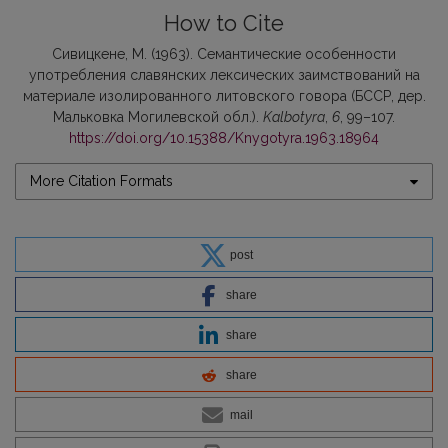
How to Cite
Сивицкене, М. (1963). Семантические особенности
употребления славянских лексических заимствований на
материале изолированного литовского говора (БССР, дер.
Мальковка Могилевской обл.).
Kalbotyra
,
6
, 99–107.
https://doi.org/10.15388/Knygotyra.1963.18964
More Citation Formats
post
share
share
share
mail