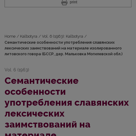
print
Home
/
Kalbotyra
/
Vol. 6 (1963): Kalbotyra
/
Семантические особенности употребления славянских
лексических заимствований на материале изолированного
литовского говора (БССР, дер. Мальковка Могилевской обл.)
Vol. 6 (1963)
Семантические
особенности
употребления славянских
лексических
заимствований на
материале