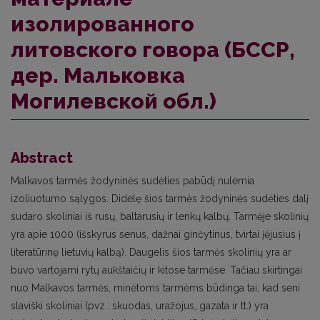
изолированного
литовского говора (БССР,
дер. Мальковка
Могилевской обл.)
Abstract
Malkavos tarmės žodyninės sudėties pabūdį nulemia
izoliuotumo sąlygos. Didelę šios tarmės žodyninės sudėties dalį
sudaro skoliniai iš rusų, baltarusių ir lenkų kalbų. Tarmėje skolinių
yra apie 1000 (išskyrus senus, dažnai ginčytinus, tvirtai įėjusius į
literatūrinę lietuvių kalbą). Daugelis šios tarmės skolinių yra ar
buvo vartojami rytų aukštaičių ir kitose tarmėse. Tačiau skirtingai
nuo Malkavos tarmės, minėtoms tarmėms būdinga tai, kad seni
slaviški skoliniai (pvz.: skuodas, uražojus, gazata ir tt.) yra