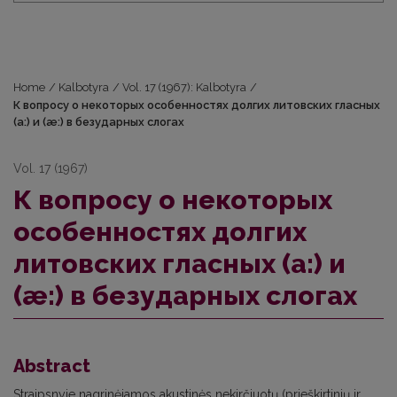
Home
/
Kalbotyra
/
Vol. 17 (1967): Kalbotyra
/
К вопросу о некоторых особенностях долгих литовских гласных
(а:) и (æ:) в безударных слогах
Vol. 17 (1967)
К вопросу о некоторых
особенностях долгих
литовских гласных (а:) и
(æ:) в безударных слогах
Abstract
Straipsnyje nagrinėjamos akustinės nekirčiuotų (prieškirtinių ir