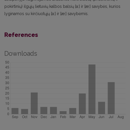
pokirtinių) ilgųjų lietuvių kalbos balsių [a:] ir [æ:] savybės, kurios
lyginamos su kirčiuotųjų [a:] ir [æ:] savybėmis.
References
Downloads