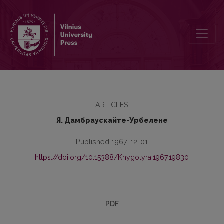
К вопросу о некоторых особенностях долгих литовских гласных 
ARTICLES
Я. Дамбраускайте-Урбелене
Published 1967-12-01
https://doi.org/10.15388/Knygotyra.1967.19830
PDF