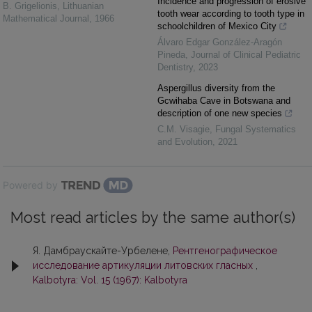
Incidence and progression of erosive
B. Grigelionis
,
Lithuanian
tooth wear according to tooth type in
Mathematical Journal
,
1966
schoolchildren of Mexico City
Álvaro Edgar González-Aragón
Pineda
,
Journal of Clinical Pediatric
Dentistry
,
2023
Aspergillus diversity from the
Gcwihaba Cave in Botswana and
description of one new species
C.M. Visagie
,
Fungal Systematics
and Evolution
,
2021
Powered by
Most read articles by the same author(s)
Я. Дамбраускайте-Урбелене,
Рентгенографическое
исследование артикуляции литовских гласных
,
Kalbotyra: Vol. 15 (1967): Kalbotyra