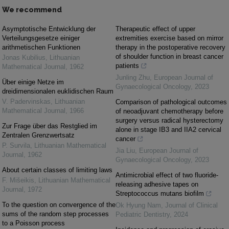
We recommend
Asymptotische Entwicklung der
Therapeutic effect of upper
Verteilungsgesetze einiger
extremities exercise based on mirror
arithmetischen Funktionen
therapy in the postoperative recovery
of shoulder function in breast cancer
Jonas Kubilius
,
Lithuanian
patients
Mathematical Journal
,
1962
Junling Zhu
,
European Journal of
Über einige Netze im
Gynaecological Oncology
,
2023
dreidimensionalen euklidischen Raum
V. Padervinskas
,
Lithuanian
Comparison of pathological outcomes
Mathematical Journal
,
1966
of neoadjuvant chemotherapy before
surgery versus radical hysterectomy
Zur Frage über das Restglied im
alone in stage IB3 and IIA2 cervical
Zentralen Grenzwertsatz
cancer
P. Survila
,
Lithuanian Mathematical
Jia Liu
,
European Journal of
Journal
,
1962
Gynaecological Oncology
,
2023
About certain classes of limiting laws
Antimicrobial effect of two fluoride-
F. Mišeikis
,
Lithuanian Mathematical
releasing adhesive tapes on
Journal
,
1972
Streptococcus mutans biofilm
To the question on convergence of the
Ok Hyung Nam
,
Journal of Clinical
sums of the random step processes
Pediatric Dentistry
,
2024
to a Poisson process