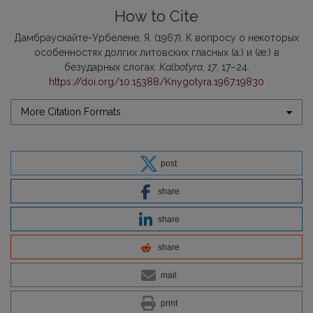
How to Cite
Дамбраускайте-Урбелене, Я. (1967). К вопросу о некоторых
особенностях долгих литовских гласных (а:) и (æ:) в
безударных слогах.
Kalbotyra
,
17
, 17–24.
https://doi.org/10.15388/Knygotyra.1967.19830
More Citation Formats
post
share
share
share
mail
print