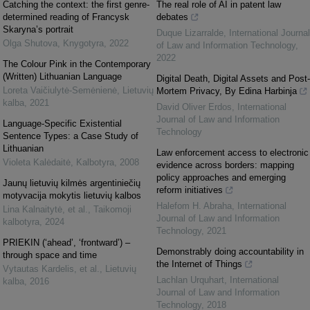
Catching the context: the first genre-
The real role of AI in patent law
determined reading of Francysk
debates
Skaryna’s portrait
Duque Lizarralde
,
International Journal
Olga Shutova
,
Knygotyra
,
2022
of Law and Information Technology
,
2022
The Colour Pink in the Contemporary
(Written) Lithuanian Language
Digital Death, Digital Assets and Post-
Loreta Vaičiulytė-Semėnienė
,
Lietuvių
Mortem Privacy, By Edina Harbinja
kalba
,
2021
David Oliver Erdos
,
International
Journal of Law and Information
Language-Specific Existential
Technology
Sentence Types: a Case Study of
Lithuanian
Law enforcement access to electronic
Violeta Kalėdaitė
,
Kalbotyra
,
2008
evidence across borders: mapping
policy approaches and emerging
Jaunų lietuvių kilmės argentiniečių
reform initiatives
motyvacija mokytis lietuvių kalbos
Halefom H. Abraha
,
International
Lina Kalnaitytė, et al.
,
Taikomoji
Journal of Law and Information
kalbotyra
,
2024
Technology
,
2021
PRIEKIN (‘ahead’, ‘frontward’) –
Demonstrably doing accountability in
through space and time
the Internet of Things
Vytautas Kardelis, et al.
,
Lietuvių
Lachlan Urquhart
,
International
kalba
,
2016
Journal of Law and Information
Technology
,
2018