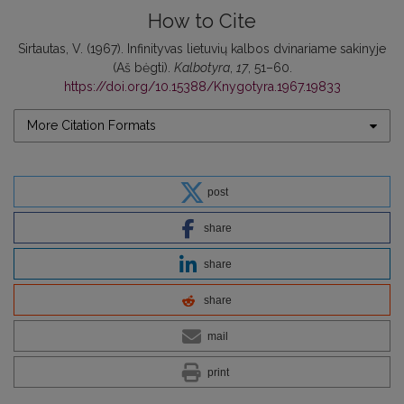
How to Cite
Sirtautas, V. (1967). Infinityvas lietuvių kalbos dvinariame sakinyje
(Aš bėgti).
Kalbotyra
,
17
, 51–60.
https://doi.org/10.15388/Knygotyra.1967.19833
More Citation Formats
post
share
share
share
mail
print