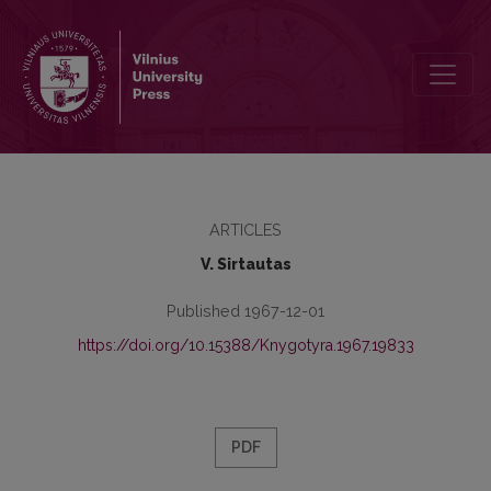
Infinityvas lietuvių kalbos dvinariame sakinyje (Aš bėgti)
ARTICLES
V. Sirtautas
Published 1967-12-01
https://doi.org/10.15388/Knygotyra.1967.19833
PDF