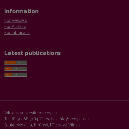
Information
For Readers
For Authors
For Librarians
Latest publications
Vilniaus universiteto leidykla
Tel. (8 5) 268 7184, El. paštas
info@leidykla.vu.lt
Saulėtekio al. 9, III rūmai, LT-10222 Vilnius