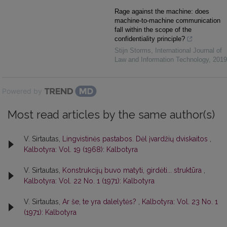
Rage against the machine: does
machine-to-machine communication
fall within the scope of the
confidentiality principle?
Stijn Storms
,
International Journal of
Law and Information Technology
,
2019
Powered by
Most read articles by the same author(s)
V. Sirtautas,
Lingvistinės pastabos. Dėl įvardžių dviskaitos
,
Kalbotyra: Vol. 19 (1968): Kalbotyra
V. Sirtautas,
Konstrukcijų buvo matyti, girdėti... struktūra
,
Kalbotyra: Vol. 22 No. 1 (1971): Kalbotyra
V. Sirtautas,
Ar še, te yra dalelytės?
,
Kalbotyra: Vol. 23 No. 1
(1971): Kalbotyra