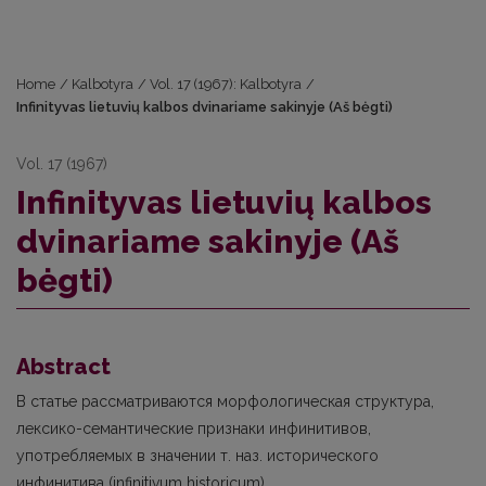
Home
/
Kalbotyra
/
Vol. 17 (1967): Kalbotyra
/
Infinityvas lietuvių kalbos dvinariame sakinyje (Aš bėgti)
Vol. 17 (1967)
Infinityvas lietuvių kalbos
dvinariame sakinyje (Aš
bėgti)
Abstract
В статье рассматриваются морфологическая структура,
лексико-семантические признаки инфинитивов,
употребляемых в значении т. наз. исторического
инфинитива (infinitivum historicum).