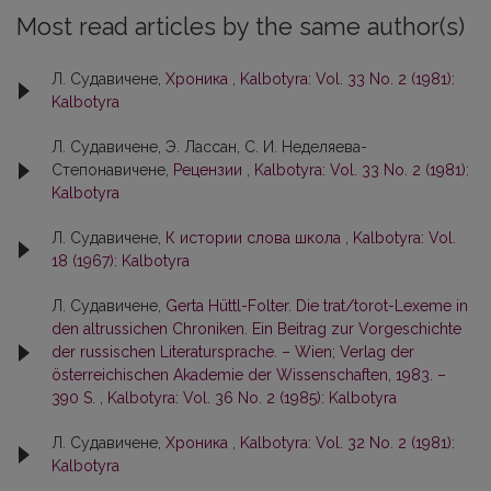
Most read articles by the same author(s)
Л. Судавичене,
Хроника
,
Kalbotyra: Vol. 33 No. 2 (1981):
Kalbotyra
Л. Судавичене, Э. Лассан, С. И. Неделяевa-
Степонавичене,
Рецензии
,
Kalbotyra: Vol. 33 No. 2 (1981):
Kalbotyra
Л. Судавичене,
К истории слова школа
,
Kalbotyra: Vol.
18 (1967): Kalbotyra
Л. Судавичене,
Gerta Hüttl-Folter. Die trat/torot-Lexeme in
den altrussichen Chroniken. Ein Beitrag zur Vorgeschichte
der russischen Literatursprache. – Wien; Verlag der
österreichischen Akademie der Wissenschaften, 1983. –
390 S.
,
Kalbotyra: Vol. 36 No. 2 (1985): Kalbotyra
Л. Судавичене,
Хроника
,
Kalbotyra: Vol. 32 No. 2 (1981):
Kalbotyra