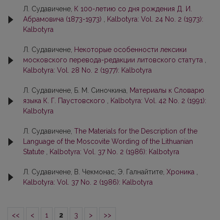
Л. Судавичене,
К 100-летию со дня рождения Д. И.
Абрамовича (1873-1973)
,
Kalbotyra: Vol. 24 No. 2 (1973):
Kalbotyra
Л. Судавичене,
Некоторые особенности лексики
московского перевода-редакции литовского статута
,
Kalbotyra: Vol. 28 No. 2 (1977): Kalbotyra
Л. Судавичене, Б. М. Синочкина,
Материалы к Словарю
языкa К. Г. Пaустoвcкoгo
,
Kalbotyra: Vol. 42 No. 2 (1991):
Kalbotyra
Л. Судавичене,
The Materials for the Description of the
Language of the Moscovite Wording of the Lithuanian
Statute
,
Kalbotyra: Vol. 37 No. 2 (1986): Kalbotyra
Л. Судавичене, В. Чекмонaс, Э. Галнaйтите,
Хроника
,
Kalbotyra: Vol. 37 No. 2 (1986): Kalbotyra
<<
<
1
2
3
>
>>