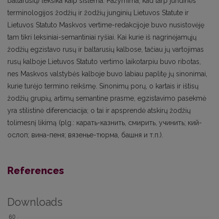
baltarusių) leksika kaip sistema. Pažymima, kad tarp juridinės
terminologijos žodžių ir žodžių junginių Lietuvos Statute ir
Lietuvos Statuto Maskvos vertime-redakcijoje buvo nusistovėję
tam tikri leksiniai-semantiniai ryšiai. Kai kurie iš nagrinėjamųjų
žodžių egzistavo rusų ir baltarusių kalbose, tačiau jų vartojimas
rusų kalboje Lietuvos Statuto vertimo laikotarpiu buvo ribotas,
nes Maskvos valstybės kalboje buvo labiau paplitę jų sinonimai,
kurie turėjo termino reikšmę. Sinonimų porų, o kartais ir ištisų
žodžių grupių, artimų semantine prasme, egzistavimo pasekmė
yra stilistinė diferenciacija; o tai ir apsprendė atskirų žodžių
tolimesnį likimą (plg.: карать-казнить, смирить, учинить; кий-
ослоп; вина-пеня; вязенье-тюрма, башня и т.п.).
References
Downloads