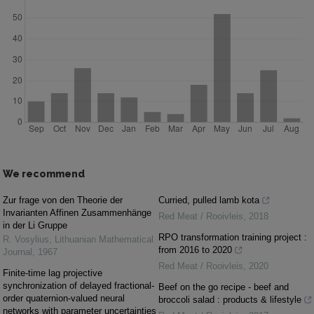
We recommend
Zur frage von den Theorie der
Curried, pulled lamb kota
Invarianten Affinen Zusammenhänge
Red Meat / Rooivleis
,
2018
in der Li Gruppe
RPO transformation training project :
R. Vosylius
,
Lithuanian Mathematical
from 2016 to 2020
Journal
,
1967
Red Meat / Rooivleis
,
2020
Finite-time lag projective
synchronization of delayed fractional-
Beef on the go recipe - beef and
order quaternion-valued neural
broccoli salad : products & lifestyle
networks with parameter uncertainties