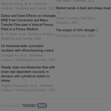
Red Meat / Rooivleis
,
2017
Weiying Shang, et al.
,
Nonlinear
Market trends in beef and sheep meat
Analysis: Modelling and Control
,
2023
Dufour and Soret Effects on Unsteady
Pieter Cornelius
,
Red Meat /
MHD Free Convection and Mass
Rooivleis
,
2017
Transfer Flow past a Vertical Porous
Plate in a Porous Medium
The impact of SA’s drought
M. S. Alam, et al.
,
Nonlinear Analysis:
Red Meat / Rooivleis
,
2020
Modelling and Control
,
2006
On fractional-order symmetric
oscillator with offset-boosting control
Changjin Xu, et al.
,
Nonlinear
Analysis: Modelling and Control
,
2022
Steady state non-Newtonian flow with
strain rate dependent viscosity in
domains with cylindrical outlets to
infinity
Grigory Panasenko, et al.
,
Nonlinear
Analysis: Modelling and Control
,
2021
Powered by