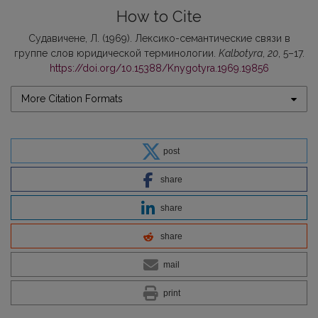
How to Cite
Судавичене, Л. (1969). Лексико-семантические связи в
группе слов юридической терминологии.
Kalbotyra
,
20
, 5–17.
https://doi.org/10.15388/Knygotyra.1969.19856
More Citation Formats
post
share
share
share
mail
print