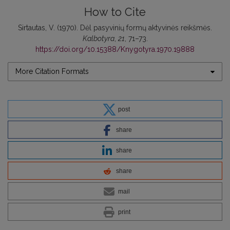
How to Cite
Sirtautas, V. (1970). Dėl pasyvinių formų aktyvinės reikšmės.
Kalbotyra
,
21
, 71–73.
https://doi.org/10.15388/Knygotyra.1970.19888
More Citation Formats
post
share
share
share
mail
print