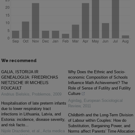
We recommend
GALIA, ISTORIJA IR
Why Does the Ethnic and Socio-
GENEALOGIJA: FRIEDRICHAS
economic Composition of Schools
NIETZSCHE IR MICHELIS
Influence Math Achievement? The
FOUCAULT
Role of Sense of Futility and Futility
Culture
Andrius Bielskis
,
Problemos
,
2009
Agirdag
,
European Sociological
Hospitalisation of late preterm infants
Review
,
2011
due to lower respiratory tract
infections in Lithuania, Latvia, and
Childbirth and the Long-Term Division
Estonia: incidence, disease severity,
of Labour within Couples: How do
and risk facto...
Substitution, Bargaining Power, and
Nijolė Drazdienė, et al.
,
Acta medica
Norms affect Parents’ Time Allocation