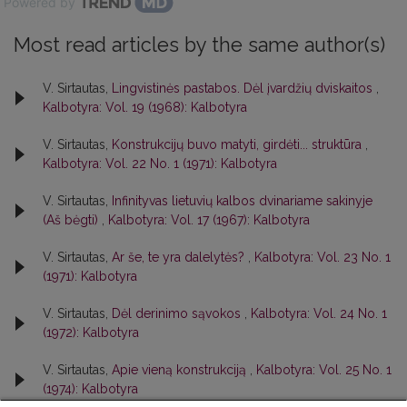
Powered by
Most read articles by the same author(s)
V. Sirtautas,
Lingvistinės pastabos. Dėl įvardžių dviskaitos
,
Kalbotyra: Vol. 19 (1968): Kalbotyra
V. Sirtautas,
Konstrukcijų buvo matyti, girdėti... struktūra
,
Kalbotyra: Vol. 22 No. 1 (1971): Kalbotyra
V. Sirtautas,
Infinityvas lietuvių kalbos dvinariame sakinyje
(Aš bėgti)
,
Kalbotyra: Vol. 17 (1967): Kalbotyra
V. Sirtautas,
Ar še, te yra dalelytės?
,
Kalbotyra: Vol. 23 No. 1
(1971): Kalbotyra
V. Sirtautas,
Dėl derinimo sąvokos
,
Kalbotyra: Vol. 24 No. 1
(1972): Kalbotyra
V. Sirtautas,
Apie vieną konstrukciją
,
Kalbotyra: Vol. 25 No. 1
(1974): Kalbotyra