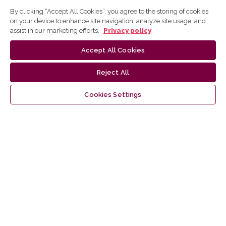
V. Sirtautas,
Dėl būdvardžio giminės kategorijos
,
Kalbotyra:
By clicking “Accept All Cookies”, you agree to the storing of cookies
on your device to enhance site navigation, analyze site usage, and
Vol. 19 (1968): Kalbotyra
assist in our marketing efforts.
Privacy policy
Accept All Cookies
Reject All
Cookies Settings
Make a Submission
Information
For Readers
For Authors
For Librarians