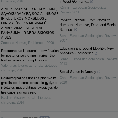
Lituanica
,
2018
in West Germany...
Kühhirt
,
European Sociological
APIE KLASIKINĘ IR NEKLASIKINĘ
Review
,
2011
SĄVOKŲ DARYBĄ SOCIALINIUOSE
IR KULTŪROS MOKSLUOSE:
Roberto Franzosi: From Words to
MINIMALŪS IR MAKSIMALŪS
Numbers: Narrative, Data, and Social
APIBRĖŽIMAI, ŠEIMINIAI
Science.
PANAŠUMAI IR NERAIŠKIOSIOS
Bond
,
European Sociological Review
,
AIBĖS
2007
Zenonas Norkus
,
Problemos
,
2009
Education and Social Mobility: New
Percutaneous iliosacral screw fixation
Analytical Approaches
for posterior pelvic ring injuries: the
Breen
,
European Sociological Review
,
first experience, complicatons
2013
Valentinas Uvarovas, et al.
,
Lietuvos
chirurgija
,
2013
Social Status in Norway
Chan
,
European Sociological Review
,
Rektovaginalinės fistulės plastika m.
2010
gracilis po chemospindulinio gydymo
ir totalios mezorektinės ekscizijos dėl
tiesiosios žarnos vėžio
Paulius Misenko, et al.
,
Lietuvos
chirurgija
,
2014