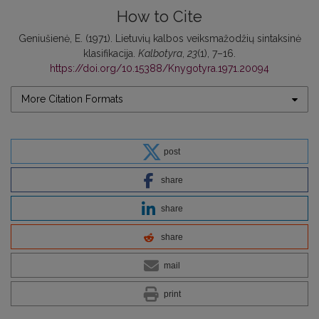
How to Cite
Geniušienė, E. (1971). Lietuvių kalbos veiksmažodžių sintaksinė
klasifikacija.
Kalbotyra
,
23
(1), 7–16.
https://doi.org/10.15388/Knygotyra.1971.20094
More Citation Formats
post
share
share
share
mail
print