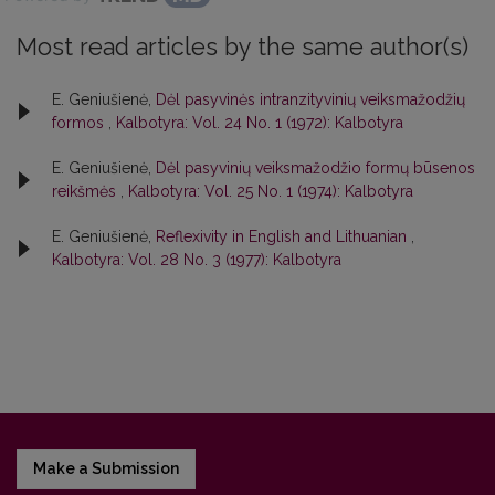
Most read articles by the same author(s)
E. Geniušienė,
Dėl pasyvinės intranzityvinių veiksmažodžių
formos
,
Kalbotyra: Vol. 24 No. 1 (1972): Kalbotyra
E. Geniušienė,
Dėl pasyvinių veiksmažodžio formų būsenos
reikšmės
,
Kalbotyra: Vol. 25 No. 1 (1974): Kalbotyra
E. Geniušienė,
Reflexivity in English and Lithuanian
,
Kalbotyra: Vol. 28 No. 3 (1977): Kalbotyra
Make a Submission