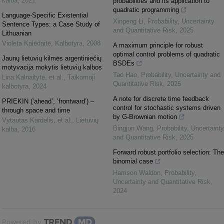
kalba
,
2021
probabilities and its application to
quadratic programming
Language-Specific Existential
Xinpeng Li
,
Probability, Uncertainty
Sentence Types: a Case Study of
and Quantitative Risk
,
2025
Lithuanian
Violeta Kalėdaitė
,
Kalbotyra
,
2008
A maximum principle for robust
optimal control problems of quadratic
Jaunų lietuvių kilmės argentiniečių
BSDEs
motyvacija mokytis lietuvių kalbos
Tao Hao
,
Probability, Uncertainty and
Lina Kalnaitytė, et al.
,
Taikomoji
Quantitative Risk
,
2025
kalbotyra
,
2024
A note for discrete time feedback
PRIEKIN (‘ahead’, ‘frontward’) –
control for stochastic systems driven
through space and time
by G-Brownian motion
Vytautas Kardelis, et al.
,
Lietuvių
Bingjun Wang
,
Probability, Uncertainty
kalba
,
2016
and Quantitative Risk
,
2025
Forward robust portfolio selection: The
binomial case
Harrison Waldon
,
Probability,
Uncertainty and Quantitative Risk
,
2024
Powered by