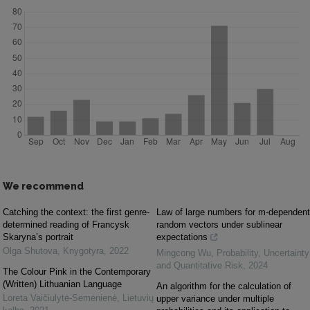
We recommend
Catching the context: the first genre-
Law of large numbers for m-dependent
determined reading of Francysk
random vectors under sublinear
Skaryna’s portrait
expectations
Olga Shutova
,
Knygotyra
,
2022
Mingcong Wu
,
Probability, Uncertainty
and Quantitative Risk
,
2024
The Colour Pink in the Contemporary
(Written) Lithuanian Language
An algorithm for the calculation of
Loreta Vaičiulytė-Semėnienė
,
Lietuvių
upper variance under multiple