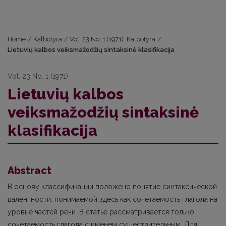
Home
/
Kalbotyra
/
Vol. 23 No. 1 (1971): Kalbotyra
/
Lietuvių kalbos veiksmažodžių sintaksinė klasifikacija
Vol. 23 No. 1 (1971)
Lietuvių kalbos
veiksmažodžių sintaksinė
klasifikacija
Abstract
В основу классификации положено понятие синтаксической
валентности, понимаемой здесь как сочетаемость глагола на
уровне частей речи. В статье рассматривается только
сочетаемость глагола с именем существительным. Для