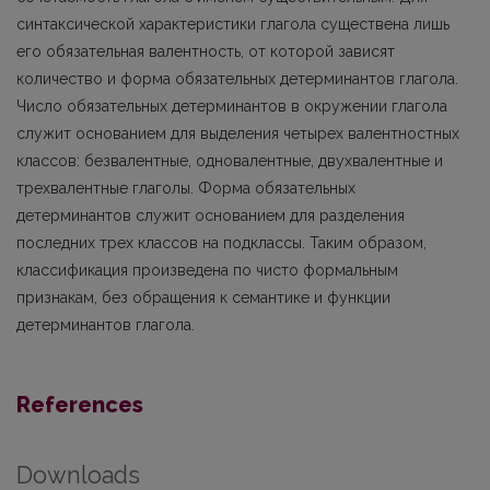
синтаксической характеристики глагола существена лишь
его обязательная валентность, от которой зависят
количество и форма обязательных детерминантов глагола.
Число обязательных детерминантов в окружении глагола
служит основанием для выделения четырех валентностных
классов: безвалентные, одновалентные, двухвалентные и
трехвалентные глаголы. Форма обязательных
детерминантов служит основанием для разделения
последних трех классов на подклассы. Таким образом,
классификация произведена по чисто формальным
признакам, без обращения к семантике и функции
детерминантов глагола.
References
Downloads