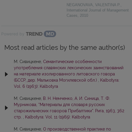
NEGANOVAVA, VALENTINA P.
,
International Journal of Management
Cases
,
2010
Powered by
Most read articles by the same author(s)
М. Сивицкене,
Семантические особенности
употребления славянских лексических заимствований
на материале изолированного литовского говора
(БССР, дер. Мальковка Могилевской обл.)
,
Kalbotyra:
Vol. 6 (1963): Kalbotyra
М. Сивицкене,
В. Н. Немченко, А. И. Синица, Т. Ф.
Мурникова, “Материалы для словаря русских
старожильческих говоров Прибалтики”. Рига, 1963, 362
стр.
,
Kalbotyra: Vol. 11 (1965): Kalbotyra
М. Сивицкене,
О производственной практике по