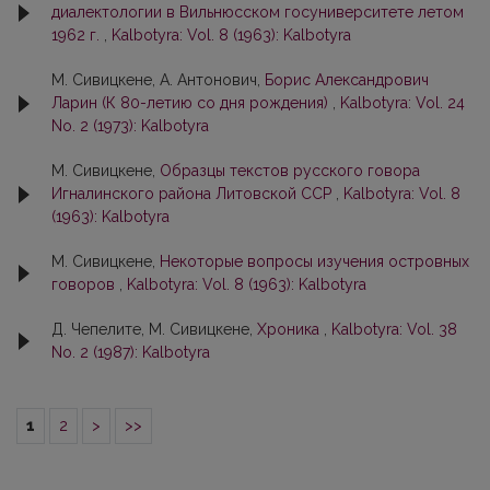
диалектологии в Вильнюсском госуниверситете летом
1962 г.
,
Kalbotyra: Vol. 8 (1963): Kalbotyra
М. Сивицкене, А. Антонович,
Борис Александрович
Ларин (К 80-летию со дня рождения)
,
Kalbotyra: Vol. 24
No. 2 (1973): Kalbotyra
М. Сивицкене,
Образцы тeкcтoв pyccкoгo говора
Игналинского района Литовской CCP
,
Kalbotyra: Vol. 8
(1963): Kalbotyra
М. Сивицкене,
Некоторые вопросы изучения островных
говоров
,
Kalbotyra: Vol. 8 (1963): Kalbotyra
Д. Чепелите, М. Сивицкене,
Хроника
,
Kalbotyra: Vol. 38
No. 2 (1987): Kalbotyra
1
2
>
>>