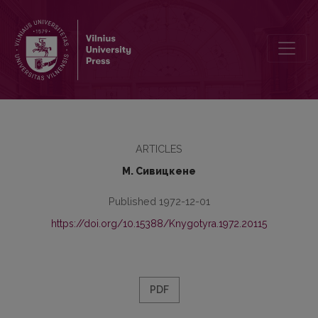
Concerning the Word baika as Used in Lithuania
ARTICLES
М. Сивицкене
Published 1972-12-01
https://doi.org/10.15388/Knygotyra.1972.20115
PDF