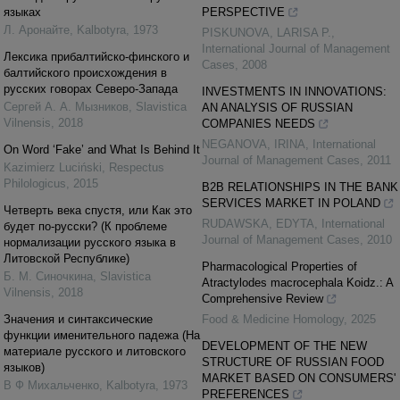
языках
PERSPECTIVE
Л. Аронайте
,
Kalbotyra
,
1973
PISKUNOVA, LARISA P.
,
International Journal of Management
Лексика прибалтийско-финского и
Cases
,
2008
балтийского происхождения в
русских говорах Северо-Запада
INVESTMENTS IN INNOVATIONS:
Сергей А. А. Мызников
,
Slavistica
AN ANALYSIS OF RUSSIAN
Vilnensis
,
2018
COMPANIES NEEDS
NEGANOVA, IRINA
,
International
On Word ‘Fake’ and What Is Behind It
Journal of Management Cases
,
2011
Kazimierz Luciński
,
Respectus
Philologicus
,
2015
B2B RELATIONSHIPS IN THE BANK
SERVICES MARKET IN POLAND
Четверть века спустя, или Как это
RUDAWSKA, EDYTA
,
International
будет по-русски? (К проблеме
Journal of Management Cases
,
2010
нормализации русского языка в
Литовской Республике)
Pharmacological Properties of
Б. М. Синочкина
,
Slavistica
Atractylodes macrocephala Koidz.: A
Vilnensis
,
2018
Comprehensive Review
Значения и синтаксические
Food & Medicine Homology
,
2025
функции именительного падежа (На
DEVELOPMENT OF THE NEW
материале русского и литовского
STRUCTURE OF RUSSIAN FOOD
языков)
MARKET BASED ON CONSUMERS'
В Ф Михальченко
,
Kalbotyra
,
1973
PREFERENCES