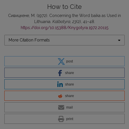
How to Cite
Сивицкене, М. (1972). Concerning the Word baika as Used in
Lithuania.
Kalbotyra
,
23
(2), 41–48.
https://doi.org/10.15388/Knygotyra.1972.20115
More Citation Formats
post
share
share
share
mail
print