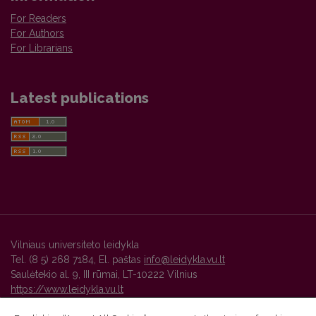
For Readers
For Authors
For Librarians
Latest publications
Vilniaus universiteto leidykla
Tel. (8 5) 268 7184, El. paštas
info@leidykla.vu.lt
Saulėtekio al. 9, III rūmai, LT-10222 Vilnius
https://www.leidykla.vu.lt