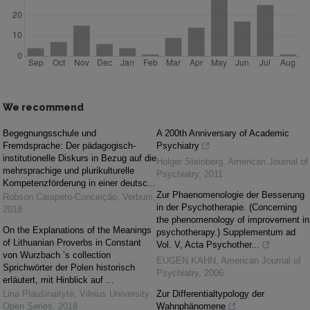
We recommend
Begegnungsschule und
A 200th Anniversary of Academic
Fremdsprache: Der pädagogisch-
Psychiatry
institutionelle Diskurs in Bezug auf die
Holger Steinberg
,
American Journal of
mehrsprachige und plurikulturelle
Psychiatry
,
2011
Kompetenzförderung in einer deutsc...
Zur Phaenomenologie der Besserung
Robson Carapeto-Conceição
,
Verbum
,
in der Psychotherapie. (Concerning
2018
the phenomenology of improvement in
On the Explanations of the Meanings
psychotherapy.) Supplementum ad
of Lithuanian Proverbs in Constant
Vol. V, Acta Psychother...
von Wurzbach ’s collection
EUGEN KAHN
,
American Journal of
Sprichwörter der Polen historisch
Psychiatry
,
2006
erläutert, mit Hinblick auf ...
Lina Plaušinaitytė
,
Vilnius University
Zur Differentialtypology der
Open Series
,
2018
Wahnphänomene