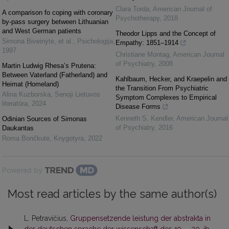
Clara Torda
,
American Journal of
A comparison fo coping with coronary
Psychotherapy
,
2018
by-pass surgery between Lithuanian
and West German patients
Theodor Lipps and the Concept of
Simona Biveinytė, et al.
,
Psichologija
,
Empathy: 1851–1914
1997
Christiane Montag
,
American Journal
of Psychiatry
,
2008
Martin Ludwig Rhesa’s Prutena:
Between Vaterland (Fatherland) and
Kahlbaum, Hecker, and Kraepelin and
Heimat (Homeland)
the Transition From Psychiatric
Alina Kuzborska
,
Senoji Lietuvos
Symptom Complexes to Empirical
literatūra
,
2024
Disease Forms
Kenneth S. Kendler
,
American Journal
Odinian Sources of Simonas
of Psychiatry
,
2016
Daukantas
Roma Bončkutė
,
Knygotyra
,
2022
Powered by
Most read articles by the same author(s)
L. Petravičius,
Gruppensetzende leistung der abstrakta in