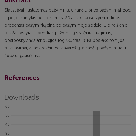
Abstract
Statistiškai nustatomas pažyminių, einančių prieš pažymimąjį žodį
ir po jo, santykis bei jo kitimas. 20 a. tekstuose žymiai didesnis
procentas pažyminių eina po pažymimojo žodžio. Šio reiškinio
priežastys yra: 1. bendras pažyminių skaičiaus augimas, 2.
postposityvinės atribucijos logiškumas, 3. kalbos ekonomijos
reikalavimai, 4. abstrakčių daiktavardžių, einančių pažymimuoju
žodžiu, gausėjimas.
References
Downloads