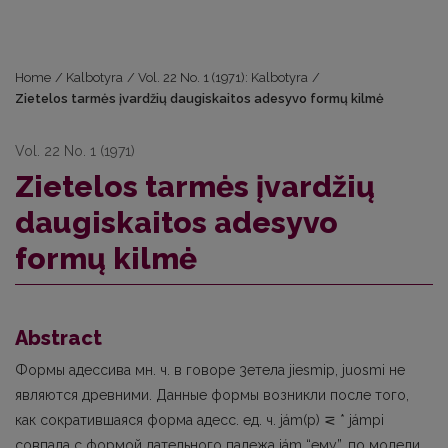
Home
/
Kalbotyra
/
Vol. 22 No. 1 (1971): Kalbotyra
/
Zietelos tarmės įvardžių daugiskaitos adesyvo formų kilmė
Vol. 22 No. 1 (1971)
Zietelos tarmės įvardžių
daugiskaitos adesyvo
formų kilmė
Abstract
Формы адессива мн. ч. в говоре 3етела jiesmip, juosmi не
являются древними. Дaнные формы возникли после того,
как сократившаяся форма адесс. ед. ч. jám(p) ⋜ * jámpi
совпала с формой дательного падежа jám “ему”, по модели