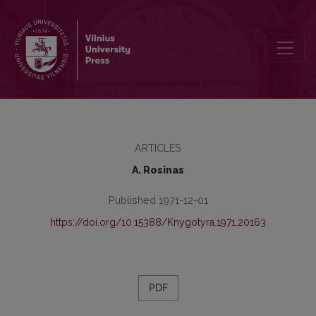
Zietelos tarmės įvardžių daugiskaitos adesyvo formų kilmė
ARTICLES
А. Rosinas
Published 1971-12-01
https://doi.org/10.15388/Knygotyra.1971.20163
PDF