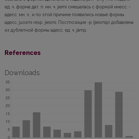
ед. ч. форма дат. п. мн. ч. jiеmi смешалась с формой инесс. -
адесс. мн. ч., и по этой причине появились новые формы
адесс. juosmi resp. jiesmi. Постпозиция -р (jiesmip) добавлена
из дублетной формы адесс. ед. ч. jámp.
References
Downloads