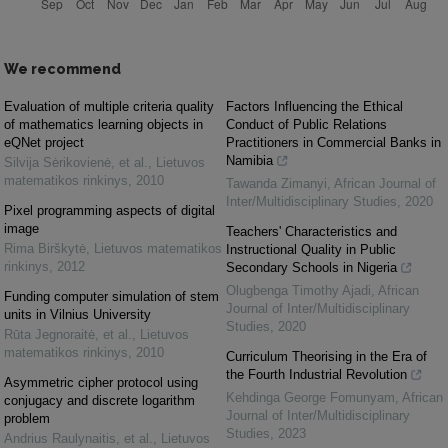
We recommend
Evaluation of multiple criteria quality
Factors Influencing the Ethical
of mathematics learning objects in
Conduct of Public Relations
eQNet project
Practitioners in Commercial Banks in
Namibia
Silvija Sėrikovienė, et al.
,
Lietuvos
matematikos rinkinys
,
2010
Tawanda Zimanyi
,
African Journal of
Inter/Multidisciplinary Studies
,
2020
Pixel programming aspects of digital
image
Teachers' Characteristics and
Rima Birškytė
,
Lietuvos matematikos
Instructional Quality in Public
rinkinys
,
2012
Secondary Schools in Nigeria
Olugbenga Timothy Ajadi
,
African
Funding computer simulation of stem
Journal of Inter/Multidisciplinary
units in Vilnius University
Studies
,
2020
Rūta Jegnoraitė, et al.
,
Lietuvos
matematikos rinkinys
,
2010
Curriculum Theorising in the Era of
the Fourth Industrial Revolution
Asymmetric cipher protocol using
Kehdinga George Fomunyam
,
African
conjugacy and discrete logarithm
Journal of Inter/Multidisciplinary
problem
Studies
,
2023
Andrius Raulynaitis, et al.
,
Lietuvos