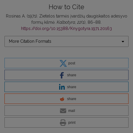
How to Cite
Rosinas А. (1971). Zietelos tarmės įvardžių daugiskaitos adesyvo
formų kilmė.
Kalbotyra
,
22
(1), 86–88.
https://doi.org/10.15388/Knygotyra.1971.20163
More Citation Formats
post
share
share
share
mail
print