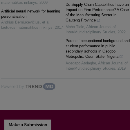
matematikos rinkinys
,
2009
Do Supply Chain Capabilities have an
Impact on Firm Performance? A Case
Artificial neural network for learning
of the Manufacturing Sector in
personalisation
Gauteng Province
Andrius Berniukevičius, et al.
,
Mpho Tlale
,
African Journal of
Lietuvos matematikos rinkinys
,
2017
Inter/Multidisciplinary Studies
,
2022
Parents’ occupational background and
student performance in public
secondary schools in Osogbo
Metropolis, Osun State, Nigeria
Adedapo Atolagbe
,
African Journal of
Inter/Multidisciplinary Studies
,
2019
Powered by
Make a Submission