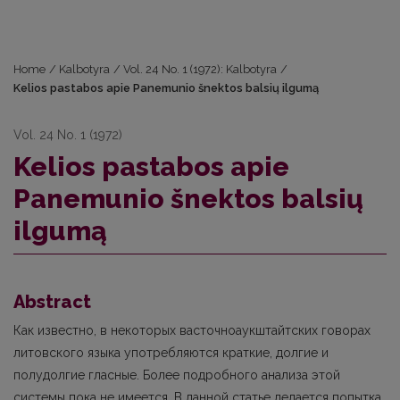
Home
/
Kalbotyra
/
Vol. 24 No. 1 (1972): Kalbotyra
/
Kelios pastabos apie Panemunio šnektos balsių ilgumą
Vol. 24 No. 1 (1972)
Kelios pastabos apie
Panemunio šnektos balsių
ilgumą
Abstract
Как известно, в некоторых васточноаукштайтских говорах
литовского языка употребляются краткие, долгие и
полудолгие гласные. Более подробного анализа этой
системы пока не имеется. В данной статье делается попытка