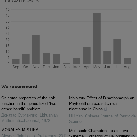
Downloads
We recommend
On some properties of the risk
Inhibitory Effect of Dimethomorph on
function in the generalized “two—
Phytophthora parasitica var.
armed bandit” problem
nicotianae in China
Донатас Сургайлис
,
Lithuanian
HU Yan
,
Chinese Journal of Pesticide
Mathematical Journal
,
1972
Science
MORALĖS MISTIKA
Multiscale Characteristics of Two
Alvydas Jokūbaitis
,
Problemos
,
2011
Supercell Tornados of Heilongjiang in