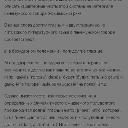
описать характерные черты этой системы на материале
панемунского говора (Рокишкский р-н).
В конце слова долгим гласным и двухгласным uo, ie
литовского литературного языка в панемунском говоре
соответствуют:
а) в безударном положении - попудолгие гласные;
б) под ударением - полудолгие гласные в первичных
окончаниях, а долгие как правило во вторичных окончаниях,
напр.: galvós “головы”, dainós “будет (будут) петь”, но galvój (<
galvojè) “в голове”, laukuos (laukuosè) “на полях” и т.д.
Однако имеют место некоторые исключения: в
определенных случаях вместо ожидаемого полудолгогo
произносится долгий гласный (напр.: jì “она”, katró “которая”,
turùs “имеющий” и т.д.) или, наоборот, - полудолгий вместо
долгого (dót “дал бы” и т.д.). Исключения такого рода в