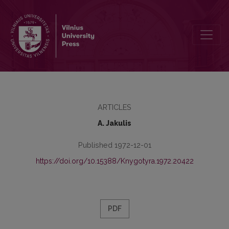
Kelios pastabos apie Panemunio šnektos balsių ilgumą
ARTICLES
A. Jakulis
Published 1972-12-01
https://doi.org/10.15388/Knygotyra.1972.20422
PDF