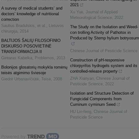
2021
A survey of medical students’ and
Xu Yue
,
Journal of Applied
doctors’ knowledge of nutritional
Meteorological Science
,
2022
correction
Saulius Bradulskis, et al.
,
Lietuvos
The Study on the Isolation and Weed-
chirurgija
,
2014
con trolling Activity of Pathotox in
Produced by Stemp hylium botryosum
BALTIJOS ŠALIŲ FILOSOFINIO
DISKURSO POSOVIETINĖ
Chinese Journal of Pesticide Science
TRANSFORMACIJA II
Gintaras Kabelka
,
Problemos
,
2013
Construction of pH-responsive
chlorpyrifos hydrogels system and its
Bolonijos glosatorių mokykla romėnų
controlled-release property
teisės atgimimo šviesoje
ZHA Xianyan
,
Chinese Journal of
Giedrė Urbanavičiūtė
,
Teisė
,
2008
Pesticide Science
,
2022
Isolation and Structure Detection of
Fungicidal Components from
Cuminum cyminum Seed
HU Lin-feng
,
Chinese Journal of
Pesticide Science
Powered by