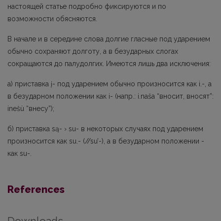
настоящей статье подробно фиксируются и по
возможности обясняются.
В начале и в середине слова долгие гласные под ударением
обычно сохраняют долготу, а в безударных слогах
сокращаются до палудолгих. Имеются лишь два исключения:
а) приставка į- под ударением обычно произносится как i.-, а
в безударном положении как i- (напр.: i.naša “вносит, вносят”:
inešù “внесу”);
б) приставка są- › su- в некоторых случаях под ударением
произносится как su.- (//su’-), а в безударном положении -
как su-.
References