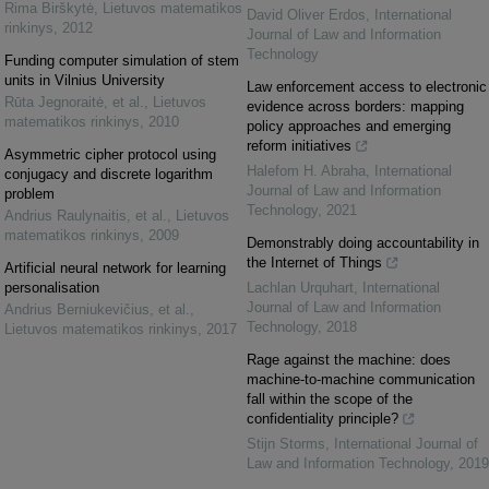
Rima Birškytė
,
Lietuvos matematikos
David Oliver Erdos
,
International
rinkinys
,
2012
Journal of Law and Information
Technology
Funding computer simulation of stem
units in Vilnius University
Law enforcement access to electronic
Rūta Jegnoraitė, et al.
,
Lietuvos
evidence across borders: mapping
matematikos rinkinys
,
2010
policy approaches and emerging
reform initiatives
Asymmetric cipher protocol using
Halefom H. Abraha
,
International
conjugacy and discrete logarithm
Journal of Law and Information
problem
Technology
,
2021
Andrius Raulynaitis, et al.
,
Lietuvos
matematikos rinkinys
,
2009
Demonstrably doing accountability in
the Internet of Things
Artificial neural network for learning
personalisation
Lachlan Urquhart
,
International
Journal of Law and Information
Andrius Berniukevičius, et al.
,
Technology
,
2018
Lietuvos matematikos rinkinys
,
2017
Rage against the machine: does
machine-to-machine communication
fall within the scope of the
confidentiality principle?
Stijn Storms
,
International Journal of
Law and Information Technology
,
2019