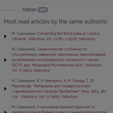
Powered by
Most read articles by the same author(s)
М. Сивицкене,
Concerning the Word baika as Used in
Lithuania
,
Kalbotyra: Vol. 23 No. 2 (1972): Kalbotyra
М. Сивицкене,
Семантические особенности
употребления славянских лексических заимствований
на материале изолированного литовского говора
(БССР, дер. Мальковка Могилевской обл.)
,
Kalbotyra:
Vol. 6 (1963): Kalbotyra
М. Сивицкене,
В. Н. Немченко, А. И. Синица, Т. Ф.
Мурникова, “Материалы для словаря русских
старожильческих говоров Прибалтики”. Рига, 1963, 362
стр.
,
Kalbotyra: Vol. 11 (1965): Kalbotyra
М. Сивицкене,
О производственной практике по
диалектологии в Вильнюсском госуниверситете летом