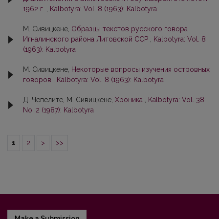
1962 г.
,
Kalbotyra: Vol. 8 (1963): Kalbotyra
М. Сивицкене,
Образцы тeкcтoв pyccкoгo говора
Игналинского района Литовской CCP
,
Kalbotyra: Vol. 8
(1963): Kalbotyra
М. Сивицкене,
Некоторые вопросы изучения островных
говоров
,
Kalbotyra: Vol. 8 (1963): Kalbotyra
Д. Чепелите, М. Сивицкене,
Хроника
,
Kalbotyra: Vol. 38
No. 2 (1987): Kalbotyra
1
2
>
>>
Make a Submission