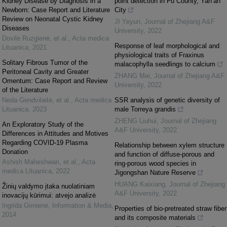
Kidney Disease by Diagnosis in a
point detection in Fu County, Yan’an
Newborn: Case Report and Literature
City
Review on Neonatal Cystic Kidney
JI Yeyun
,
Journal of Zhejiang A&F
Diseases
University
,
2022
Dovilė Ruzgienė, et al.
,
Acta medica
Response of leaf morphological and
Lituanica
,
2021
physiological traits of Fraxinus
Solitary Fibrous Tumor of the
malacophylla seedlings to calcium
Peritoneal Cavity and Greater
ZHANG Mei
,
Journal of Zhejiang A&F
Omentum: Case Report and Review
University
,
2022
of the Literature
Neda Gendvilaitė, et al.
,
Acta medica
SSR analysis of genetic diversity of
Lituanica
,
2023
male Torreya grandis
ZHENG Liuhui
,
Journal of Zhejiang
An Exploratory Study of the
A&F University
,
2022
Differences in Attitudes and Motives
Regarding COVID-19 Plasma
Relationship between xylem structure
Donation
and function of diffuse-porous and
Ashish Maheshwari, et al.
,
Acta
ring-porous wood species in
medica Lituanica
,
2022
Jigongshan Nature Reserve
HUANG Kaixiang
,
Journal of Zhejiang
Žinių valdymo įtaka nuolatiniam
A&F University
,
2022
inovacijų kūrimui: atvejo analizė
Ingrida Girnienė
,
Information & Media
,
Properties of bio-pretreated straw fiber
2014
and its composite materials