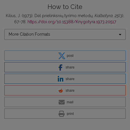
How to Cite
Kilius, J. (1973). Dėl prielinksnių tyrimo metodų.
Kalbotyra
,
25
(3),
67–78.
https://doi.org/10.15388/Knygotyra.1973.20517
More Citation Formats
post
share
share
share
mail
print