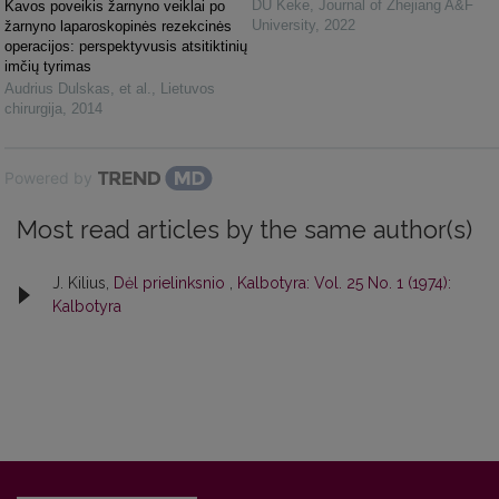
DU Keke
,
Journal of Zhejiang A&F
Kavos poveikis žarnyno veiklai po
University
,
2022
žarnyno laparoskopinės rezekcinės
operacijos: perspektyvusis atsitiktinių
imčių tyrimas
Audrius Dulskas, et al.
,
Lietuvos
chirurgija
,
2014
Powered by
Most read articles by the same author(s)
J. Kilius,
Dėl prielinksnio
,
Kalbotyra: Vol. 25 No. 1 (1974):
Kalbotyra