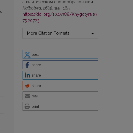
аналитическом словообразовании.
Kalbotyra
,
26
(3), 159–165.
is
https://doi.org/10.15388/Knygotyra.19
75.20723
More Citation Formats
post
share
share
share
mail
print