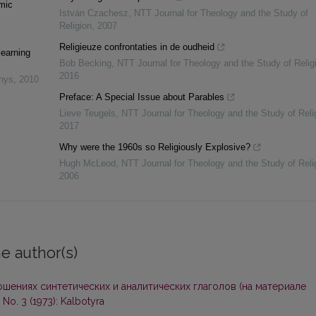
mic
István Czachesz
,
NTT Journal for Theology and the Study of
Religion
,
2007
Religieuze confrontaties in de oudheid
learning
Bob Becking
,
NTT Journal for Theology and the Study of Relig
2016
inys
,
2010
Preface: A Special Issue about Parables
Lieve Teugels
,
NTT Journal for Theology and the Study of Reli
2017
Why were the 1960s so Religiously Explosive?
Hugh McLeod
,
NTT Journal for Theology and the Study of Reli
2006
e author(s)
шениях синтетических и аналитических глаголов (на материале
 No. 3 (1973): Kalbotyra