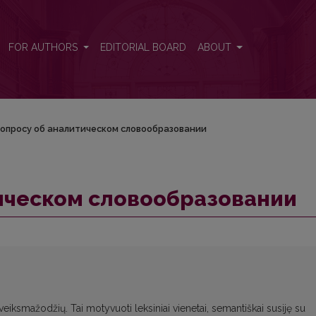
и
FOR AUTHORS
EDITORIAL BOARD
ABOUT
вопросу об аналитическом словообразовании
тическом словообразовании
ų veiksmažodžių. Tai motyvuoti leksiniai vienetai, semantiškai susiję su