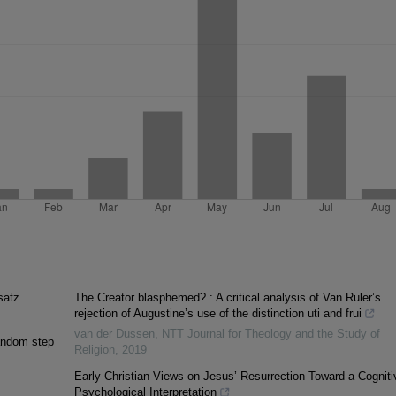
satz
The Creator blasphemed? : A critical analysis of Van Ruler’s
rejection of Augustine’s use of the distinction uti and frui
van der Dussen
,
NTT Journal for Theology and the Study of
random step
Religion
,
2019
Early Christian Views on Jesus’ Resurrection Toward a Cogniti
Psychological Interpretation