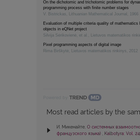
On the dichotomic and trichotomic problems for dyna
programming process with finite number stages
V. Bistrickas
,
Lithuanian Mathematical Journal
,
1966
Evaluation of multiple criteria quality of mathematics 
objects in eQNet project
Silvija Sėrikovienė, et al.
,
Lietuvos matematikos rink
Pixel programming aspects of digital image
Rima Birškytė
,
Lietuvos matematikos rinkinys
,
2012
Powered by
Most read articles by the sam
И. Микенайте,
О системных взаимоотно
французского языка)
,
Kalbotyra: Vol. 24