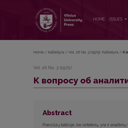
К вопросу об аналитическом словообразовани
HOME
ISSUES
Home
/
Kalbotyra
/
Vol. 26 No. 3 (1975): Kalbotyra
/
К 
Vol. 26 No. 3 (1975)
К вопросу об анали
Abstract
Prancūzų kalboje, be sintetinių, yra ir analitini