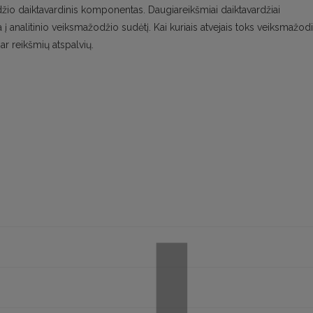
odžio daiktavardinis komponentas. Daugiareikšmiai daiktavardžiai
a į analitinio veiksmažodžio sudėtį. Kai kuriais atvejais toks veiksmažod
ar reikšmių atspalvių.