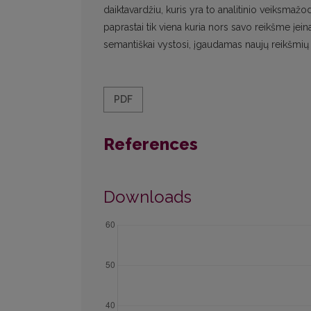
daiktavardžiu, kuris yra to analitinio veiksmaž
paprastai tik viena kuria nors savo reikšme įein
semantiškai vystosi, įgaudamas naujų reikšmių 
PDF
References
Downloads