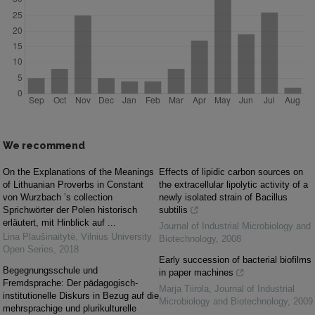
We recommend
On the Explanations of the Meanings
Effects of lipidic carbon sources on
of Lithuanian Proverbs in Constant
the extracellular lipolytic activity of a
von Wurzbach ’s collection
newly isolated strain of Bacillus
Sprichwörter der Polen historisch
subtilis
erläutert, mit Hinblick auf ...
Journal of Industrial Microbiology and
Lina Plaušinaitytė
,
Vilnius University
Biotechnology
,
2008
Open Series
,
2018
Early succession of bacterial biofilms
Begegnungsschule und
in paper machines
Fremdsprache: Der pädagogisch-
Marja Tiirola
,
Journal of Industrial
institutionelle Diskurs in Bezug auf die
Microbiology and Biotechnology
,
2009
mehrsprachige und plurikulturelle