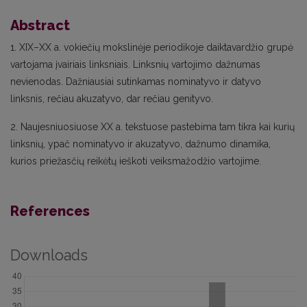
Abstract
1. XIX–XX a. vokiečių mokslinėje periodikoje daiktavardžio grupė
vartojama įvairiais linksniais. Linksnių vartojimo dažnumas
nevienodas. Dažniausiai sutinkamas nominatyvo ir datyvo
linksnis, rečiau akuzatyvo, dar rečiau genityvo.
2. Naujesniuosiuose XX a. tekstuose pastebima tam tikra kai kurių
linksnių, ypač nominatyvo ir akuzatyvo, dažnumo dinamika,
kurios priežasčių reikėtų ieškoti veiksmažodžio vartojime.
References
Downloads