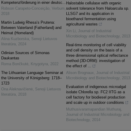
Kompetenzförderung in einer deutsc...
Halostable cellulase with organic
Robson Carapeto-Conceição
,
Verbum
,
solvent tolerance from Haloarcula sp.
2018
LLSG7 and its application in
bioethanol fermentation using
Martin Ludwig Rhesa’s Prutena:
agricultural wastes
Between Vaterland (Fatherland) and
Xin Li
,
Journal of Industrial
Heimat (Homeland)
Microbiology and Biotechnology
,
2013
Alina Kuzborska
,
Senoji Lietuvos
literatūra
,
2024
Real-time monitoring of cell viability
and cell density on the basis of a
Odinian Sources of Simonas
three dimensional optical reflectance
Daukantas
method (3D-ORM): investigation of
Roma Bončkutė
,
Knygotyra
,
2022
the effect of ...
The Lithuanian Language Seminar at
Alison Brognaux
,
Journal of Industrial
the University of Königsberg: 1718–
Microbiology and Biotechnology
,
2013
1723
Evaluation of indigenous microalgal
Ona Aleknavičienė
,
Senoji Lietuvos
isolate Chlorella sp. FC2 IITG as a
literatūra
,
2018
cell factory for biodiesel production
and scale up in outdoor conditions
Muthusivaramapandian Muthuraj
,
Journal of Industrial Microbiology and
Biotechnology
,
2014