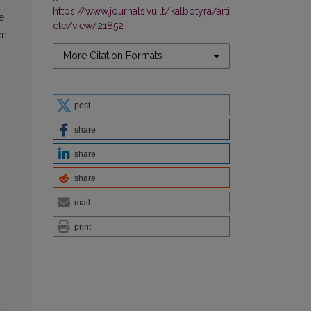
https://www.journals.vu.lt/kalbotyra/arti
e
cle/view/21852
en
More Citation Formats
post
share
share
share
mail
print