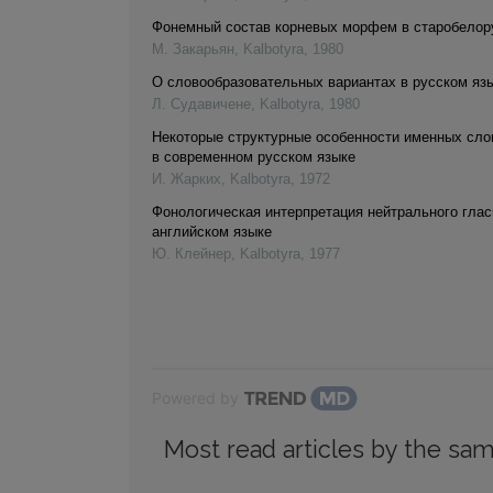
Фонемный состав корневых морфем в старобелор
М. Закарьян
,
Kalbotyra
,
1980
О словообразовательных вариантах в русском язы
Л. Cудавичене
,
Kalbotyra
,
1980
Некоторые структурные особенности именных сло
в современном русском языке
И. Жарких
,
Kalbotyra
,
1972
Фонологическая интерпретация нейтрального гласн
английском языке
Ю. Клейнер
,
Kalbotyra
,
1977
Powered by
Most read articles by the sam