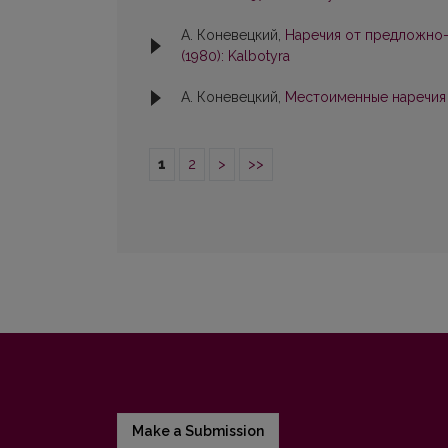
А. Коневецкий,
Наречия от предложно
(1980): Kalbotyra
А. Коневецкий,
Местоименные наречия 
1
2
>
>>
Make a Submission