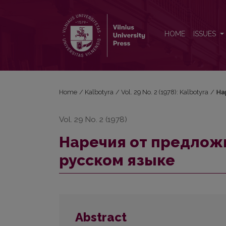
Наречия от предложно-падежных форм имени в
HOME
ISSUES
Home
/
Kalbotyra
/
Vol. 29 No. 2 (1978): Kalbotyra
/
На
Vol. 29 No. 2 (1978)
Наречия от предлож
русском языке
Abstract