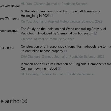
HU Yan
,
Chinese Journal of Pesticide Science
усском языке
Multiscale Characteristics of Two Supercell Tornados of
Heilongjiang in 2021
ке XVII века
Xu Yue
,
Journal of Applied Meteorological Science
,
2022
The Study on the Isolation and Weed-con trolling Activity of
восочетаний
Pathotox in Produced by Stemp hylium botryosum
Chinese Journal of Pesticide Science
Construction of pH-responsive chlorpyrifos hydrogels system 
ого и r в
its controlled-release property
ZHA Xianyan
,
Chinese Journal of Pesticide Science
,
2022
Isolation and Structure Detection of Fungicidal Components fr
Cuminum cyminum Seed
HU Lin-feng
,
Chinese Journal of Pesticide Science
e author(s)