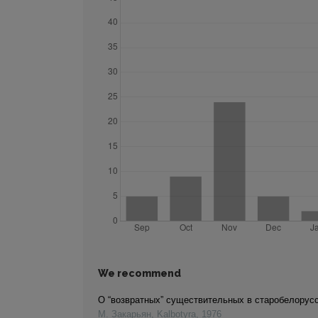
We recommend
О “возвратных” существительных в старобелорус
М. Закарьян
,
Kalbotyra
,
1976