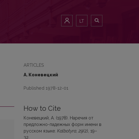
LT
ARTICLES
А. Коневецкий
Published 1978-12-01
How to Cite
Коневецкий, А. (1978). Наречия от
предложно-падежных форм имени в
русском языке.
Kalbotyra
,
29
(2), 19–
32.