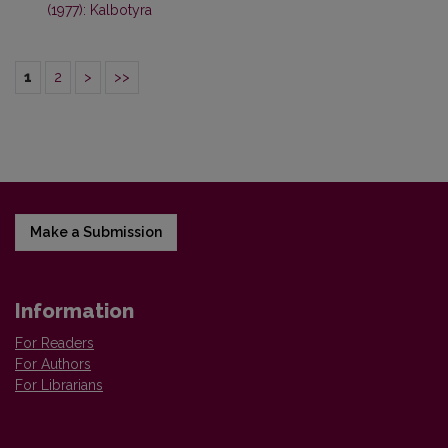
(1977): Kalbotyra
1
2
>
>>
Make a Submission
Information
For Readers
For Authors
For Librarians