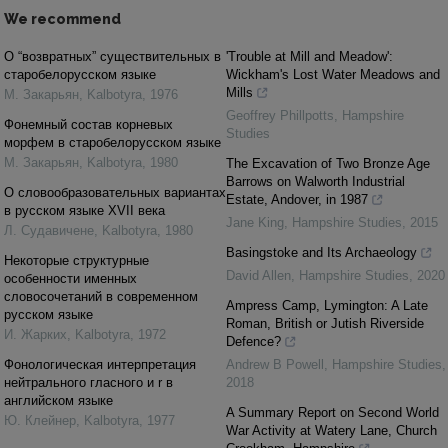
We recommend
О “возвратных” существительных в
'Trouble at Mill and Meadow':
старобелорусском языке
Wickham's Lost Water Meadows and
Mills
М. Закарьян
,
Kalbotyra
,
1976
Geoffrey Phillpotts
,
Hampshire
Фонемный состав корневых
Studies
морфем в старобелорусском языке
М. Закарьян
,
Kalbotyra
,
1980
The Excavation of Two Bronze Age
Barrows on Walworth Industrial
О словообразовательных вариантах
Estate, Andover, in 1987
в русском языке XVII века
Jane King
,
Hampshire Studies
,
2015
Л. Cудавичене
,
Kalbotyra
,
1980
Basingstoke and Its Archaeology
Некоторые структурные
David Allen
,
Hampshire Studies
,
2020
особенности именных
словосочетаний в современном
Ampress Camp, Lymington: A Late
русском языке
Roman, British or Jutish Riverside
И. Жарких
,
Kalbotyra
,
1972
Defence?
Фонологическая интерпретация
Andrew B Powell
,
Hampshire Studies
,
нейтрального гласного и r в
2018
английском языке
A Summary Report on Second World
Ю. Клейнер
,
Kalbotyra
,
1977
War Activity at Watery Lane, Church