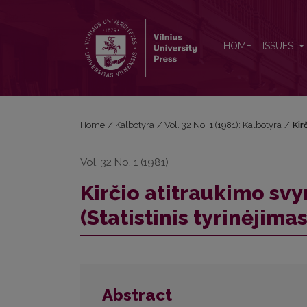
Kirčio atitraukimo svyravimiai šiaurės žemaičių tarmėj
HOME
ISSUES
Home
/
Kalbotyra
/
Vol. 32 No. 1 (1981): Kalbotyra
/
Kir
Vol. 32 No. 1 (1981)
Kirčio atitraukimo svy
(Statistinis tyrinėjimas
Abstract