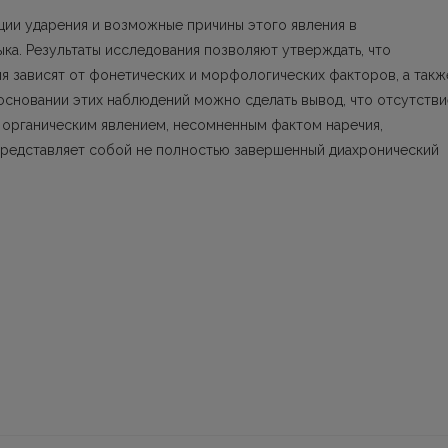
ции ударения и возможные причины этого явления в
ка. Результаты исследования позволяют утверждать, что
я зависят от фонетических и морфологических факторов, а такж
основании этих наблюдений можно сделать вывод, что отсутстви
, органическим явлением, несомненным фактом наречия,
представляет собой не полностью завершенный диахронический