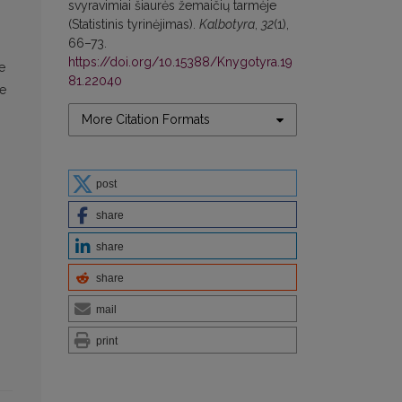
svyravimiai šiaurės žemaičių tarmėje
(Statistinis tyrinėjimas).
Kalbotyra
,
32
(1),
66–73.
https://doi.org/10.15388/Knygotyra.19
е
81.22040
е
More Citation Formats
post
share
share
share
mail
print