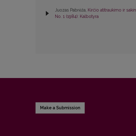
Juozas Pabrėža,
Kirčio atitraukimo ir sak
No. 1 (1984): Kalbotyra
Make a Submission