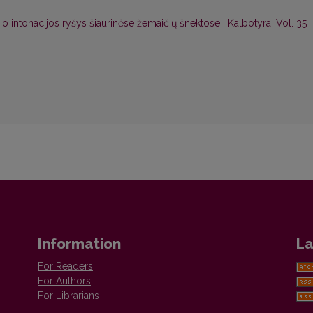
inio intonacijos ryšys šiaurinėse žemaičių šnektose
,
Kalbotyra: Vol. 35
Information
La
For Readers
For Authors
For Librarians