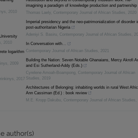
imagining a paradigm of knowledge production and partnership
inys
,
2010
Thomas Laely
,
Contemporary Journal of African Studies
,
2020
Imperial presidency and the neo-patrimonialization of disorder i
post-authoritarian Nigeria
Adeniyi S. Basiru
,
Contemporary Journal of African Studies
,
2
University
s
,
2010
In Conversation with…
Contemporary Journal of African Studies
,
2021
rete logarithm
Building the Nation: Seven Notable Ghanaians, Mercy Akrofi 
inys
,
2009
and Esi Sutherland-Addy (Eds.)
Cyrelene Amoah-Boampong
,
Contemporary Journal of African
Studies
,
2019
rinkinys
,
2017
Architectures of Belonging: inhabiting worlds in rural West Afric
Ann Cassiman (Ed.) : book review
M.E. Kropp Dakubu
,
Contemporary Journal of African Studies
,
e author(s)