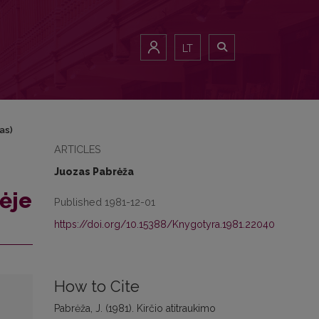
LT
as)
ARTICLES
Juozas Pabrėža
mėje
Published 1981-12-01
https://doi.org/10.15388/Knygotyra.1981.22040
How to Cite
Pabrėža, J. (1981). Kirčio atitraukimo