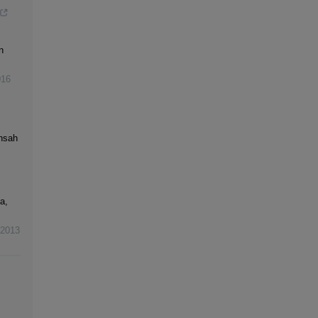
n
016
Ansah
a,
2013