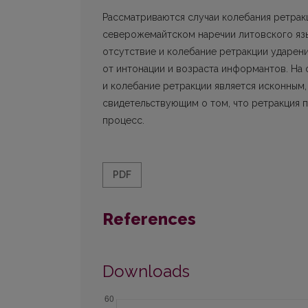
Рассматриваются случаи колебания ретрак
северожемайтском наречии литовского язы
отсутствие и колебание ретракции ударени
от интонации и возраста информантов. На 
и колебание ретракции является исконным
свидетельствующим о том, что ретракция 
процесс.
PDF
References
Downloads