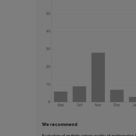
We recommend
Evaluation of multiple criteria quality of mathematics 