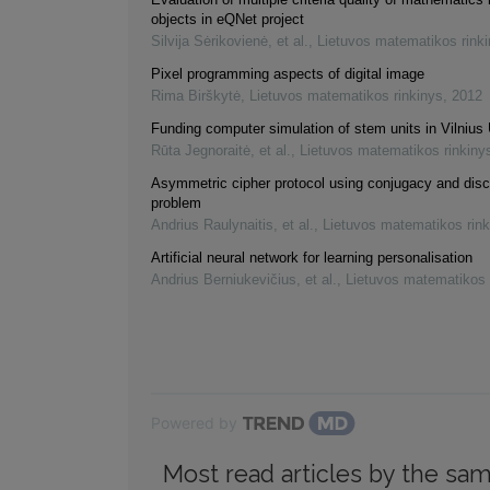
objects in eQNet project
Silvija Sėrikovienė, et al.
,
Lietuvos matematikos rink
Pixel programming aspects of digital image
Rima Birškytė
,
Lietuvos matematikos rinkinys
,
2012
Funding computer simulation of stem units in Vilnius 
Rūta Jegnoraitė, et al.
,
Lietuvos matematikos rinkiny
Asymmetric cipher protocol using conjugacy and disc
problem
Andrius Raulynaitis, et al.
,
Lietuvos matematikos rink
Artificial neural network for learning personalisation
Andrius Berniukevičius, et al.
,
Lietuvos matematikos 
Powered by
Most read articles by the sam