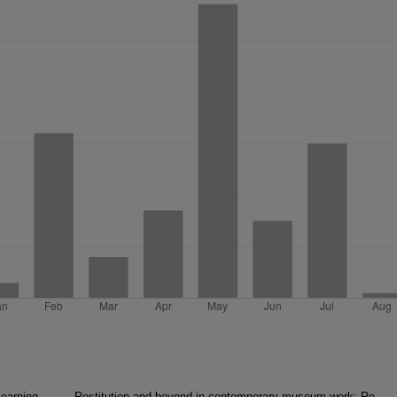
learning
Restitution and beyond in contemporary museum work: Re-