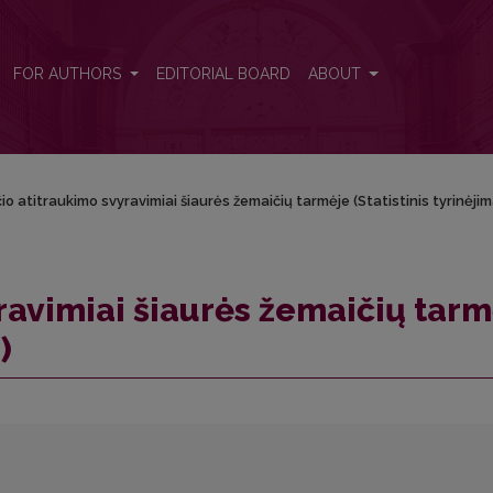
e (Statistinis tyrinėjimas)
FOR AUTHORS
EDITORIAL BOARD
ABOUT
čio atitraukimo svyravimiai šiaurės žemaičių tarmėje (Statistinis tyrinėjim
ravimiai šiaurės žemaičių tar
)