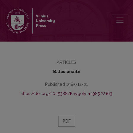
Dar dėl rytiečių [ie], [uo] fonologinės interpretacijos
ARTICLES
B. Jasiūnaitė
Published 1985-12-01
https://doi.org/10.15388/Knygotyra.1985.22163
PDF