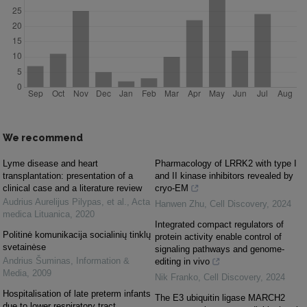
We recommend
Lyme disease and heart
Pharmacology of LRRK2 with type I
transplantation: presentation of a
and II kinase inhibitors revealed by
clinical case and a literature review
cryo-EM
Audrius Aurelijus Pilypas, et al.
,
Acta
Hanwen Zhu
,
Cell Discovery
,
2024
medica Lituanica
,
2020
Integrated compact regulators of
Politinė komunikacija socialinių tinklų
protein activity enable control of
svetainėse
signaling pathways and genome-
Andrius Šuminas
,
Information &
editing in vivo
Media
,
2009
Nik Franko
,
Cell Discovery
,
2024
Hospitalisation of late preterm infants
The E3 ubiquitin ligase MARCH2
due to lower respiratory tract