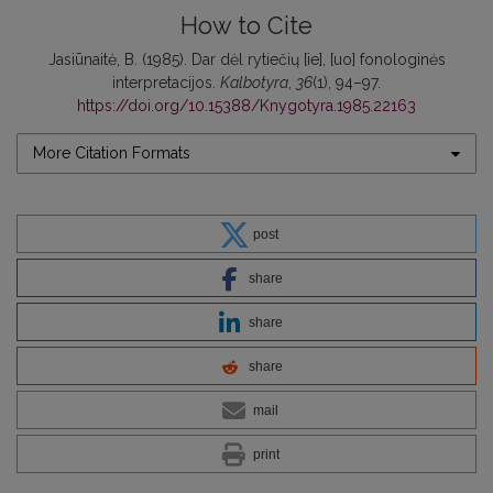
How to Cite
Jasiūnaitė, B. (1985). Dar dėl rytiečių [ie], [uo] fonologinės
interpretacijos.
Kalbotyra
,
36
(1), 94–97.
https://doi.org/10.15388/Knygotyra.1985.22163
More Citation Formats
post
share
share
share
mail
print