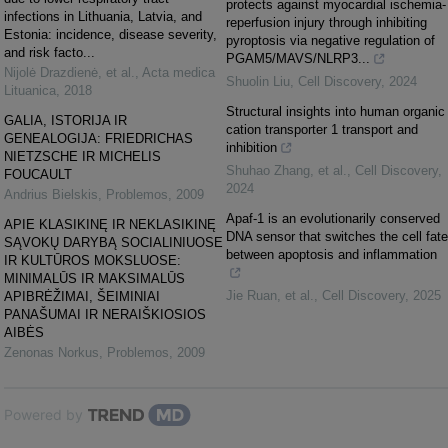
protects against myocardial ischemia-
infections in Lithuania, Latvia, and
reperfusion injury through inhibiting
Estonia: incidence, disease severity,
pyroptosis via negative regulation of
and risk facto...
PGAM5/MAVS/NLRP3...
Nijolė Drazdienė, et al.
,
Acta medica
Shuolin Liu
,
Cell Discovery
,
2024
Lituanica
,
2018
Structural insights into human organic
GALIA, ISTORIJA IR
cation transporter 1 transport and
GENEALOGIJA: FRIEDRICHAS
inhibition
NIETZSCHE IR MICHELIS
Shuhao Zhang, et al.
,
Cell Discovery
,
FOUCAULT
2024
Andrius Bielskis
,
Problemos
,
2009
Apaf-1 is an evolutionarily conserved
APIE KLASIKINĘ IR NEKLASIKINĘ
DNA sensor that switches the cell fate
SĄVOKŲ DARYBĄ SOCIALINIUOSE
between apoptosis and inflammation
IR KULTŪROS MOKSLUOSE:
MINIMALŪS IR MAKSIMALŪS
Jie Ruan, et al.
,
Cell Discovery
,
2025
APIBRĖŽIMAI, ŠEIMINIAI
PANAŠUMAI IR NERAIŠKIOSIOS
AIBĖS
Zenonas Norkus
,
Problemos
,
2009
Powered by