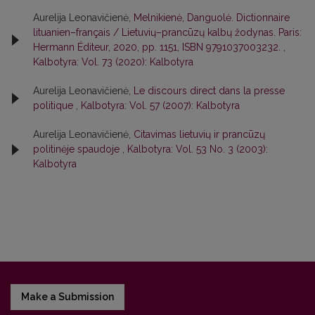
Aurelija Leonavičienė,
Melnikienė, Danguolė. Dictionnaire
lituanien–français / Lietuvių–prancūzų kalbų žodynas. Paris:
Hermann Éditeur, 2020, pp. 1151, ISBN 9791037003232.
,
Kalbotyra: Vol. 73 (2020): Kalbotyra
Aurelija Leonavičienė,
Le discours direct dans la presse
politique
,
Kalbotyra: Vol. 57 (2007): Kalbotyra
Aurelija Leonavičienė,
Citavimas lietuvių ir prancūzų
politinėje spaudoje
,
Kalbotyra: Vol. 53 No. 3 (2003):
Kalbotyra
Make a Submission