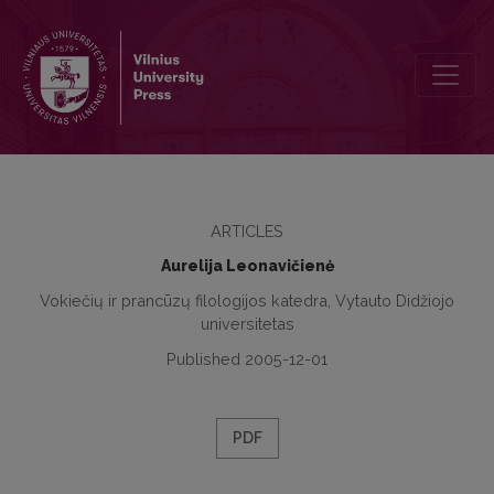
Spaudos tekstų heterogeniškumas funkcinių stilių sandūros aspektu
ARTICLES
Aurelija Leonavičienė
Vokiečių ir prancūzų filologijos katedra, Vytauto Didžiojo
universitetas
Published 2005-12-01
PDF