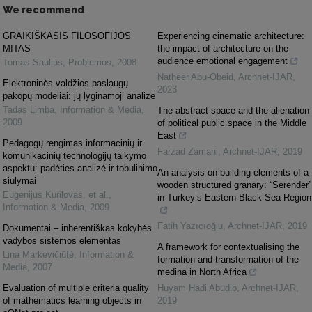
We recommend
GRAIKIŠKASIS FILOSOFIJOS
Experiencing cinematic architecture:
MITAS
the impact of architecture on the
audience emotional engagement
Tomas Saulius
,
Problemos
,
2008
Natheer Abu-Obeid
,
Archnet-IJAR
,
Elektroninės valdžios paslaugų
2023
pakopų modeliai: jų lyginamoji analizė
Tadas Limba
,
Information & Media
,
The abstract space and the alienation
2009
of political public space in the Middle
East
Pedagogų rengimas informacinių ir
Farzad Zamani
,
Archnet-IJAR
,
2019
komunikacinių technologijų taikymo
aspektu: padėties analizė ir tobulinimo
An analysis on building elements of a
siūlymai
wooden structured granary: “Serender”
Eugenijus Kurilovas, et al.
,
in Turkey’s Eastern Black Sea Region
Information & Media
,
2009
Fatih Yazıcıoğlu
,
Archnet-IJAR
,
2019
Dokumentai – inherentiškas kokybės
vadybos sistemos elementas
A framework for contextualising the
Lina Markevičiūtė
,
Information &
formation and transformation of the
Media
,
2007
medina in North Africa
Evaluation of multiple criteria quality
Huyam Hadi Abudib
,
Archnet-IJAR
,
of mathematics learning objects in
2019