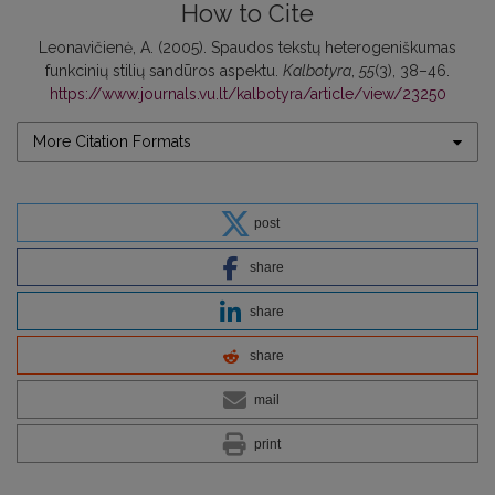
How to Cite
Leonavičienė, A. (2005). Spaudos tekstų heterogeniškumas
funkcinių stilių sandūros aspektu.
Kalbotyra
,
55
(3), 38–46.
https://www.journals.vu.lt/kalbotyra/article/view/23250
More Citation Formats
post
share
share
share
mail
print