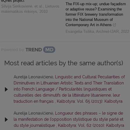
eQNet project
The FIX-up mix-up; undue façadism
Silvija Sėrikovienė, et al.
,
Lietuvos
or adaptive reuse? Examining the
matematikos rinkinys
,
2010
former FIX brewery transformation
into the National Museum of
Contemporary Art in Athens
Evangelia Tsilika
,
Archnet-IJAR
,
2022
Powered by
Most read articles by the same author(s)
Aurelija Leonavičienė,
Linguistic and Cultural Peculiarities of
Diminutives in Lithuanian Artistic Texts and Their Translation
into French Language / Particularités linguistiques et
culturelles des diminutifs de la littérature lituanienne, leur
traduction en français
,
Kalbotyra: Vol. 65 (2013): Kalbotyra
Aurelija Leonavičienė,
Longueur des phrases – le signe de
la manifestation de l’opposition stylistique du style parlé et
du style journalistique
,
Kalbotyra: Vol. 62 (2010): Kalbotyra