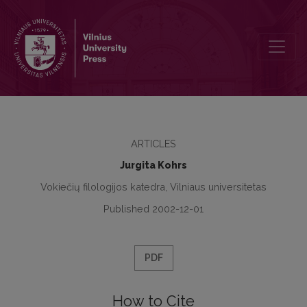
Kreatives Schreiben. Seine Funktionen und Bedeutung im Fach De
ARTICLES
Jurgita Kohrs
Vokiečių filologijos katedra, Vilniaus universitetas
Published 2002-12-01
PDF
How to Cite