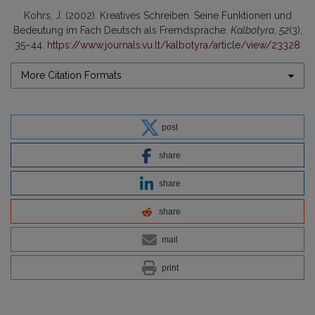
Kohrs, J. (2002). Kreatives Schreiben. Seine Funktionen und
Bedeutung im Fach Deutsch als Fremdsprache.
Kalbotyra
,
52
(3),
35–44.
https://www.journals.vu.lt/kalbotyra/article/view/23328
More Citation Formats
post
share
share
share
mail
print