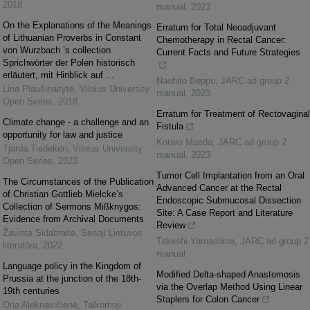
2018
manual
,
2023
On the Explanations of the Meanings
Erratum for Total Neoadjuvant
of Lithuanian Proverbs in Constant
Chemotherapy in Rectal Cancer:
von Wurzbach ’s collection
Current Facts and Future Strategies
Sprichwörter der Polen historisch
erläutert, mit Hinblick auf ...
Naohito Beppu
,
JARC ad group 2
Lina Plaušinaitytė
,
Vilnius University
manual
,
2023
Open Series
,
2018
Erratum for Treatment of Rectovaginal
Climate change - a challenge and an
Fistula
opportunity for law and justice
Kotaro Maeda
,
JARC ad group 2
Tjarda Tiedeken
,
Vilnius University
manual
,
2023
Open Series
,
2023
Tumor Cell Implantation from an Oral
The Circumstances of the Publication
Advanced Cancer at the Rectal
of Christian Gottlieb Mielcke’s
Endoscopic Submucosal Dissection
Collection of Sermons Mißknygos:
Site: A Case Report and Literature
Evidence from Archival Documents
Review
Žavinta Sidabraitė
,
Senoji Lietuvos
Takeshi Yamashina
,
JARC ad group 2
literatūra
,
2022
manual
Language policy in the Kingdom of
Modified Delta-shaped Anastomosis
Prussia at the junction of the 18th-
via the Overlap Method Using Linear
19th centuries
Staplers for Colon Cancer
Ona Aleknavičienė
,
Taikomoji