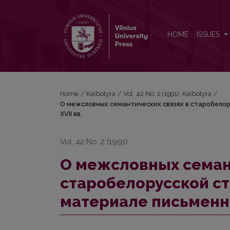
О межсловных семантических связях в старобел
HOME
ISSUES
Home
/
Kalbotyra
/
Vol. 42 No. 2 (1991): Kalbotyra
/
О межсловных семантических связях в старобелор
XVII вв.
Vol. 42 No. 2 (1991)
О межсловных семан
старобелорусской ст
материале письмeнны