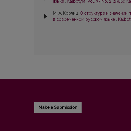
языке
,
Kalbotyra: Vol. 37 No. 2 (1986): K
М. А. Корчиц,
О cтpyктype и значении 
в современном русском языке
,
Kalboty
Make a Submission