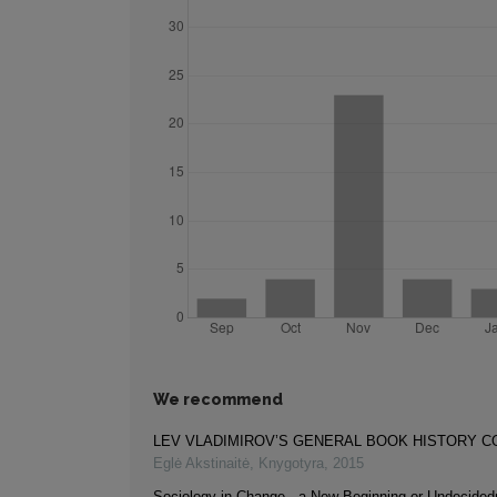
We recommend
LEV VLADIMIROV’S GENERAL BOOK HISTORY 
Eglė Akstinaitė
,
Knygotyra
,
2015
Sociology in Change - a New Beginning or Undecide