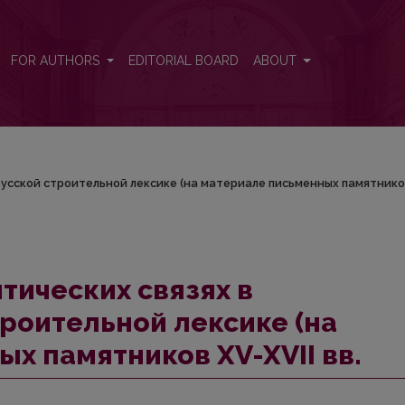
орусской строительной лексике (на материале письмeнных памят
FOR AUTHORS
EDITORIAL BOARD
ABOUT
усской строительной лексике (на материале письмeнных памятнико
тических связях в
роительной лексике (на
х памятников XV-XVII вв.