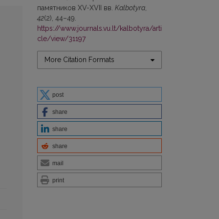
памятников XV-XVII вв.
Kalbotyra
,
42
(2), 44–49.
https://www.journals.vu.lt/kalbotyra/arti
cle/view/31197
More Citation Formats
post
share
share
share
mail
print