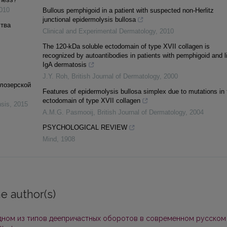
010
Bullous pemphigoid in a patient with suspected non‐Herlitz
junctional epidermolysis bullosa
ства
Clinical and Experimental Dermatology
,
2010
The 120‐kDa soluble ectodomain of type XVII collagen is
recognized by autoantibodies in patients with pemphigoid and l
IgA dermatosis
J.Y. Roh
,
British Journal of Dermatology
,
2000
елозерской
Features of epidermolysis bullosa simplex due to mutations in 
ectodomain of type XVII collagen
nsis
,
2015
A.M.G. Pasmooij
,
British Journal of Dermatology
,
2004
PSYCHOLOGICAL REVIEW
Mind
,
1908
e author(s)
одном из типов деепричастных оборотов в современном русском