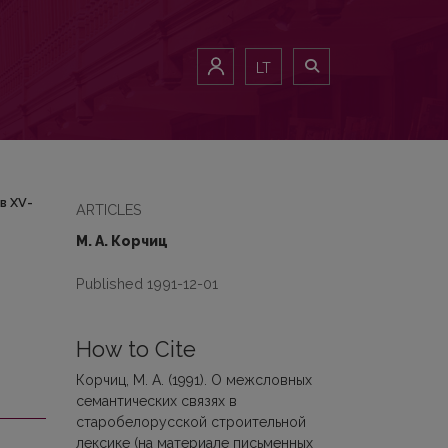
ников XV-XVII вв.
LT
в XV-
ARTICLES
М. А. Корчиц
Published 1991-12-01
How to Cite
Корчиц, М. А. (1991). О межсловных
семантических связях в
старобелорусской строительной
лексике (на материале письмeнных