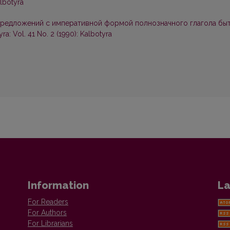
albotyra
предложений с императивной формой полнозначного глагола бы
ra: Vol. 41 No. 2 (1990): Kalbotyra
Information
La
For Readers
For Authors
For Librarians