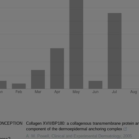
CONCEPTION
Collagen XVII/BP180: a collagenous transmembrane protein a
component of the dermoepidermal anchoring complex
A. M. Powell
,
Clinical and Experimental Dermatology
,
2005
dness?