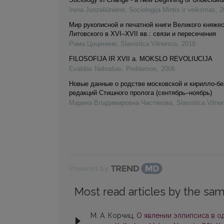
Irena Juozeliūnienė
,
Sociologija Mintis ir veiksmas
,
2
Мир рукописной и печатной книги Великого княже
Литовского в XVI–XVII вв.: связи и пересечения
Рима Циценене
,
Slavistica Vilnensis
,
2018
FILOSOFIJA IR XVII a. MOKSLO REVOLIUCIJA
Evaldas Nekrašas
,
Problemos
,
2006
Новые данные о родстве московской и кирилло-б
редакций Стишного пролога (сентябрь–ноябрь)
Марина Владимировна Чистякова
,
Slavistica Vilne
Powered by
Most read articles by the sam
М. А. Корчиц,
О явлении эллипсиса в 