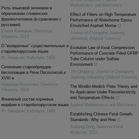
Mathematics and Mechanics
Pоль языковой экономии в
образовании словенских
Effect of Fillers on High Temperature
фразеологизмов (в сравнении с
Performance of Waterborne Epoxy
русскими)
Emulsified Asphalt Mortar
Елена Коницкая
,
Slavistica
Journal of Chongqing Jiaotong
Vilnensis
,
2013
University (Natural Science)
О “возвратных” существительных в
Evolution Law of Axial Compression
старобелорусском языке
Performance of Concrete Filled GFRP
М. Закарьян
,
Kalbotyra
,
1976
Tube Column under Sulfate
Environment
Cочинения старообрядцев-
JIN Qingping
,
Journal of Chongqing
беспоповцев в Речи Посполитой в
Jiaotong University (Natural Science)
XVIII в
Надежда Морозова
,
Slavistica
The Mindlin-Medick Plate Theory and
Vilnensis
,
2013
Its Application Under Flexoelectricity
and Temperature Effects
Фонемный состав корневых
морфем в старобелорусском языке
Applied Mathematics and Mechanics
М. Закарьян
,
Kalbotyra
,
1980
Establishing Chinese Fetal Growth
Standards: Why and How
Xiaojing Zeng
,
Maternal-Fetal
Medicine
,
2022