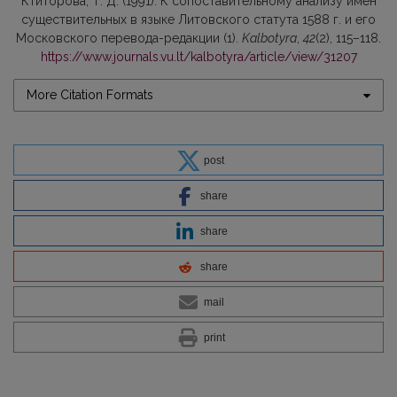
Ктиторова, Т. Д. (1991). К сопоставительному анализу имен
существительных в языке Литовского статута 1588 г. и его
Московского перевода-редакции (1).
Kalbotyra
,
42
(2), 115–118.
https://www.journals.vu.lt/kalbotyra/article/view/31207
More Citation Formats
post
share
share
share
mail
print