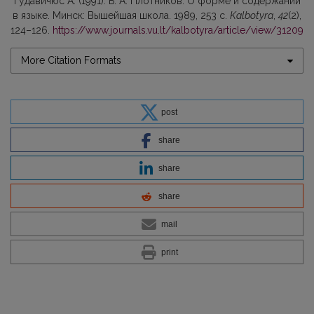
Гудaвичюс А. (1991). Б. А. Плотников. О форме и содepжaнии
в языке. Минск: Вышeйшая шкoла. 1989, 253 с.
Kalbotyra
,
42
(2),
124–126.
https://www.journals.vu.lt/kalbotyra/article/view/31209
More Citation Formats
post
share
share
share
mail
print