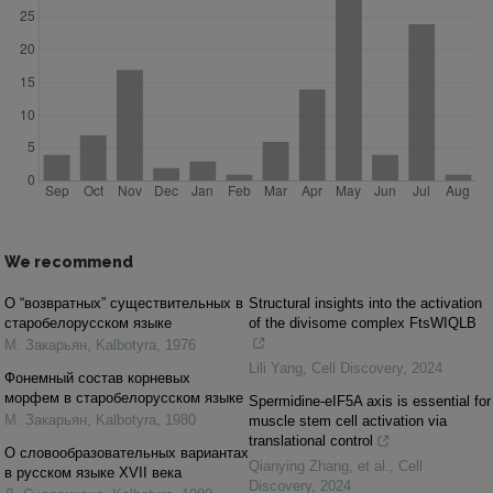
We recommend
О “возвратных” существительных в
Structural insights into the activation
старобелорусском языке
of the divisome complex FtsWIQLB
М. Закарьян
,
Kalbotyra
,
1976
Lili Yang
,
Cell Discovery
,
2024
Фонемный состав корневых
морфем в старобелорусском языке
Spermidine-eIF5A axis is essential for
М. Закарьян
,
Kalbotyra
,
1980
muscle stem cell activation via
translational control
О словообразовательных вариантах
Qianying Zhang, et al.
,
Cell
в русском языке XVII века
Discovery
,
2024