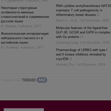
Л. Cудавичене
,
Kalbotyra
,
1980
RNA cytidine acetyltransferase NAT10
Некоторые структурные
maintains T cell pathogenicity in
особенности именных
inflammatory bowel disease
словосочетаний в современном
Haixin Li, et al.
,
Cell Discovery
,
2025
русском языке
И. Жарких
,
Kalbotyra
,
1972
Molecular features of the ligand-free
GLP-1R, GCGR and GIPR in complex
Фонологическая интерпретация
with Gs proteins
нейтрального гласного и r в
английском языке
Zhaotong Cong
,
Cell Discovery
,
2024
Ю. Клейнер
,
Kalbotyra
,
1977
Pharmacology of LRRK2 with type I
and II kinase inhibitors revealed by
cryo-EM
Hanwen Zhu
,
Cell Discovery
,
2024
Powered by