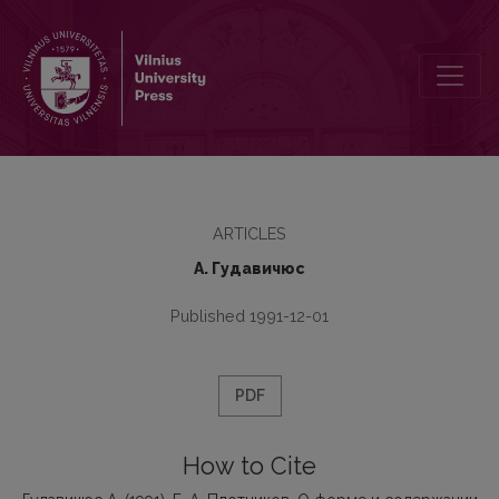
Б. А. Плотников. О форме и содepжaнии в языке. Минск: Вышeйш
ARTICLES
А. Гудaвичюс
Published 1991-12-01
PDF
How to Cite