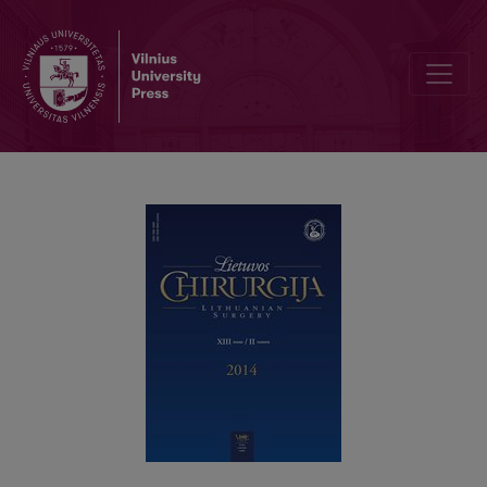
Ar verta drenuoti pilvaplėvės ertmę atlikus planinę laparoskopinę c