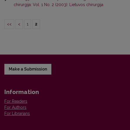
chirurgija: Vol. 1 No. 2 (2003): Lietuvos chirurgija
<<
<
1
2
Make a Submission
Information
For Readers
For Authors
For Librarians