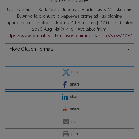
How to Cite
Urbanavičius L, Kartašov R, Juočas J, Bradulskis S, Venskutonis
D. Ar verta drenuoti pilvaplėvės ertmę atlikus planinę
laparoskopinę cholecistektomiją?. LS [Internet]. 2011 Jan. 1 [cited
2026 Aug. 7];9(3-4):0-. Available from:
https://www.journals.vu.lt/lietuvos-chirurgija/article/view/2083
More Citation Formats
post
share
share
share
mail
print