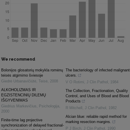
We recommend
Bolonijos glosatorių mokykla romėnų
The bacteriology of infected malignant
teisės atgimimo šviesoje
ulcers.
Giedrė Urbanavičiūtė
,
Teisė
,
2008
V O Rotimi
,
J Clin Pathol
,
1984
ALKOHOLIZMAS IR
The Collection, Fractionation, Quality
EGZISTENCINIŲ DILEMŲ
Control, and Uses of Blood and Blood
IŠGYVENIMAS
Products
Giedrius Markevičius
,
Psichologija
,
R Mitchell
,
J Clin Pathol
,
1982
2000
Alcian blue: reliable rapid method for
Finite-time lag projective
marking resection margins.
synchronization of delayed fractional-
P J Birch
,
J Clin Pathol
,
1990