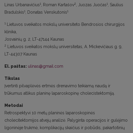
1
2
1
Linas Urbanavičius
, Roman Kartašov
, Juozas Juočas
, Saulius
1
1
Bradulskis
, Donatas Venskutonis
1
Lietuvos sveikatos mokslų universiteto Bendrosios chirurgijos
klinika,
Josvainių g. 2, LT-47144 Kaunas
2
Lietuvos sveikatos mokslų universitetas, A. Mickevičiaus g. 9,
LT-44307 Kaunas
El. paštas:
ulinas@gmail.com
Tikslas
Įvertinti pilvaplėvės ertmės drenavimo teikiamą naudą ir
trūkumus atlikus planinę laparoskopinę cholecistektomiją.
Metodai
Retrospektyvi 10 metų planinės laparoskopinės
cholecitektomijos atvejų analizė. Palyginta operacijos ir gulėjimo
ligoninėje trukmė, komplikacijų skaičius ir pobūdis, pakartotinių