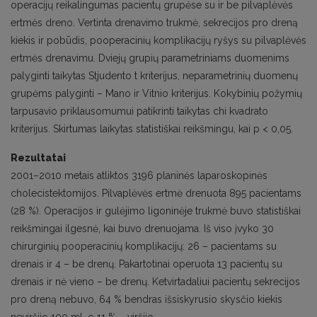
operacijų reikalingumas pacientų grupėse su ir be pilvaplėvės
ertmės dreno. Vertinta drenavimo trukmė, sekrecijos pro dreną
kiekis ir pobūdis, pooperacinių komplikacijų ryšys su pilvaplėvės
ertmės drenavimu. Dviejų grupių parametriniams duomenims
palyginti taikytas Stjudento t kriterijus, neparametrinių duomenų
grupėms palyginti – Mano ir Vitnio kriterijus. Kokybinių požymių
tarpusavio priklausomumui patikrinti taikytas chi kvadrato
kriterijus. Skirtumas laikytas statistiškai reikšmingu, kai p < 0,05.
Rezultatai
2001–2010 metais atliktos 3196 planinės laparoskopinės
cholecistektomijos. Pilvaplėvės ertmė drenuota 895 pacientams
(28 %). Operacijos ir gulėjimo ligoninėje trukmė buvo statistiškai
reikšmingai ilgesnė, kai buvo drenuojama. Iš viso įvyko 30
chirurginių pooperacinių komplikacijų: 26 – pacientams su
drenais ir 4 – be drenų. Pakartotinai operuota 13 pacientų su
drenais ir nė vieno – be drenų. Ketvirtadaliui pacientų sekrecijos
pro dreną nebuvo, 64 % bendras išsiskyrusio skysčio kiekis