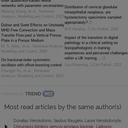
order quaternion-valued neural
networks with parameter uncertainties
Distribution of cervical glandular
Weiying Shang, et al.
,
Nonlinear
intraepithelial neoplasia: are
Analysis: Modelling and Control
,
2023
hysterectomy specimens sampled
appropriately?
Dufour and Soret Effects on Unsteady
M K Heatley
,
J Clin Pathol
,
2002
MHD Free Convection and Mass
Transfer Flow past a Vertical Porous
Impact of the transition to digital
Plate in a Porous Medium
pathology in a clinical setting on
M. S. Alam, et al.
,
Nonlinear Analysis:
histopathologists in training:
Modelling and Control
,
2006
experiences and perceived challenges
within a UK training ...
On fractional-order symmetric
Lisa Browning
,
J Clin Pathol
,
2022
oscillator with offset-boosting control
Changjin Xu, et al.
,
Nonlinear
Analysis: Modelling and Control
,
2022
Powered by
Most read articles by the same author(s)
Donatas Venskutonis, Saulius Raugelė, Laura Venskutonytė,
Chirurgijos klinikos senyvo amžiaus ligoniai
,
Lietuvos