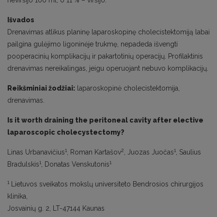
neviršijo 100 ml, o 11 % – viršijo.
Išvados
Drenavimas atlikus planinę laparoskopinę cholecistektomiją labai
pailgina gulėjimo ligoninėje trukmę, nepadeda išvengti
pooperacinių komplikacijų ir pakartotinių operacijų. Profilaktinis
drenavimas nereikalingas, jeigu operuojant nebuvo komplikacijų.
Reikšminiai žodžiai:
laparoskopinė cholecistektomija,
drenavimas.
Is it worth draining the peritoneal cavity after elective
laparoscopic cholecystectomy?
1
2
1
Linas Urbanavičius
, Roman Kartašov
, Juozas Juočas
, Saulius
1
1
Bradulskis
, Donatas Venskutonis
1
Lietuvos sveikatos mokslų universiteto Bendrosios chirurgijos
klinika,
Josvainių g. 2, LT-47144 Kaunas