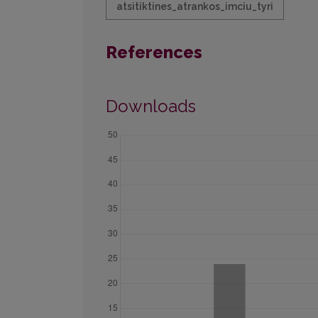
atsitiktines_atrankos_imciu_tyri
References
Downloads