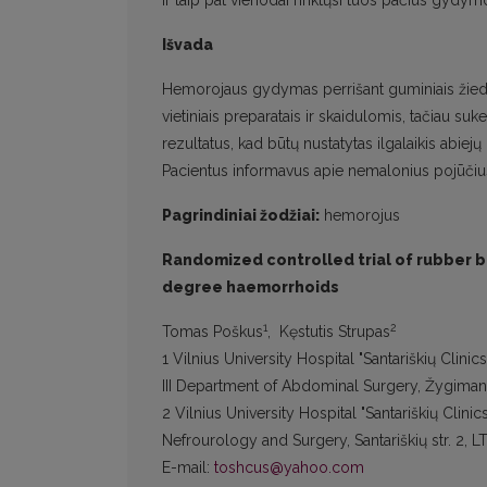
ir taip pat vienodai rinktųsi tuos pačius gydy
Išvada
Hemorojaus gydymas perrišant guminiais žied
vietiniais preparatais ir skaidulomis, tačiau suke
rezultatus, kad būtų nustatytas ilgalaikis a
Pacientus informavus apie nemalonius pojūčiu
Pagrindiniai žodžiai:
hemorojus
Randomized controlled trial of rubber ba
degree haemorrhoids
1
2
Tomas Poškus
, Kęstutis Strupas
1 Vilnius University Hospital "Santariškių Clinic
III Department of Abdominal Surgery, Žygimantų 
2 Vilnius University Hospital "Santariškių Clinic
Nefrourology and Surgery, Santariškių str. 2, L
E-mail:
toshcus@yahoo.com