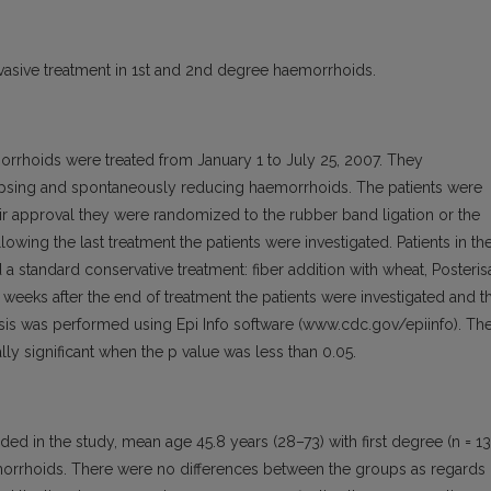
vasive treatment in 1st and 2nd degree haemorrhoids.
orrhoids were treated from January 1 to July 25, 2007. They
apsing and spontaneously reducing haemorrhoids. The patients were
heir approval they were randomized to the rubber band ligation or the
wing the last treatment the patients were investigated. Patients in th
 standard conservative treatment: fiber addition with wheat, Posteris
 weeks after the end of treatment the patients were investigated and t
nalysis was performed using Epi Info software (www.cdc.gov/epiinfo). Th
lly significant when the p value was less than 0.05.
ed in the study, mean age 45.8 years (28–73) with first degree (n = 13
morrhoids. There were no differences between the groups as regards