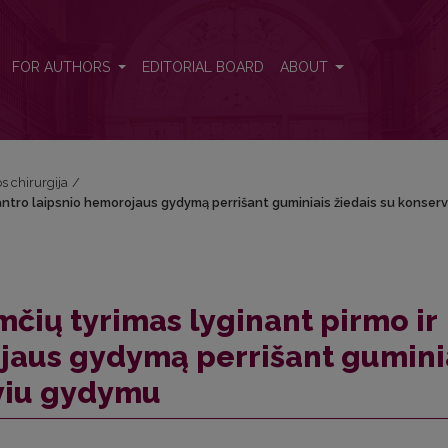
 ir antro laipsnio hemorojaus gydymą perrišant guminiais žiedais su k
FOR AUTHORS
EDITORIAL BOARD
ABOUT
os chirurgija
/
 antro laipsnio hemorojaus gydymą perrišant guminiais žiedais su konser
imčių tyrimas lyginant pirmo ir
jaus gydymą perrišant gumini
yviu gydymu