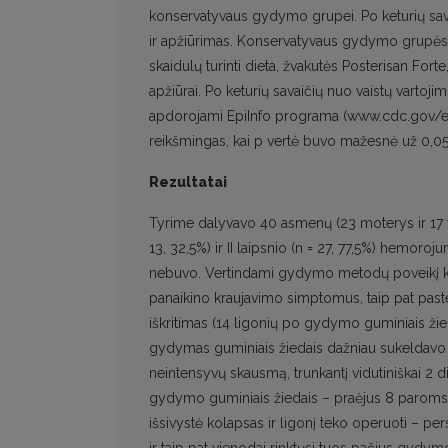
konservatyvaus gydymo grupei. Po keturių sav
ir apžiūrimas. Konservatyvaus gydymo grupės
skaidulų turinti dieta, žvakutės Posterisan Forte
apžiūrai. Po keturių savaičių nuo vaistų varto
apdorojami EpiInfo programa (www.cdc.gov/epii
reikšmingas, kai p vertė buvo mažesnė už 0,05
Rezultatai
Tyrime dalyvavo 40 asmenų (23 moterys ir 17 vyr
13, 32,5%) ir II laipsnio (n = 27, 77,5%) hemo
nebuvo. Vertindami gydymo metodų poveikį kra
panaikino kraujavimo simptomus, taip pat pas
iškritimas (14 ligonių po gydymo guminiais žie
gydymas guminiais žiedais dažniau sukeldavo ne
neintensyvų skausmą, trunkantį vidutiniškai 2 di
gydymo guminiais žiedais – praėjus 8 paroms po
išsivystė kolapsas ir ligonį teko operuoti – pe