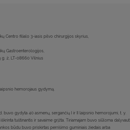
kų Centro filialo 3-iasis pilvo chirurgijos skyrius,
nikų Gastroenterologijos,
ių g. 2, LT-08660 Vilnius
II laipsnio hemorojaus gydymą.
. buvo gydyta 40 asmenų, sergančių I ir II laipsnio hemorojumi, t. y.
iškrinta tuštinantis ir savaime grįžta. Tiriamajam buvo siūloma dalyvaut
atrankos būdu buvo priskirtas perrišimo guminiais žiedais arba