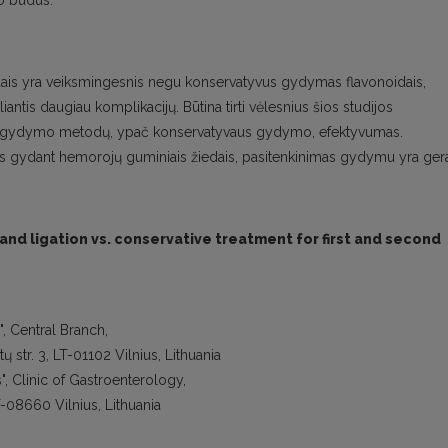
mo būdus.
ais yra veiksmingesnis negu konservatyvus gydymas flavonoidais,
liantis daugiau komplikacijų. Būtina tirti vėlesnius šios studijos
biejų gydymo metodų, ypač konservatyvaus gydymo, efektyvumas.
s gydant hemorojų guminiais žiedais, pasitenkinimas gydymu yra ger
nd ligation vs. conservative treatment for first and second
s", Central Branch,
str. 3, LT-01102 Vilnius, Lithuania
s", Clinic of Gastroenterology,
T-08660 Vilnius, Lithuania