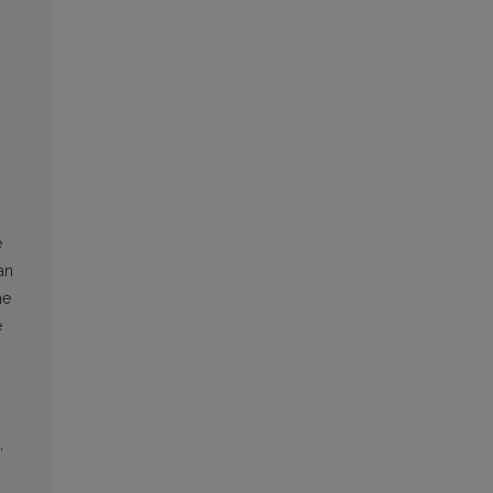
e
an
he
e
,