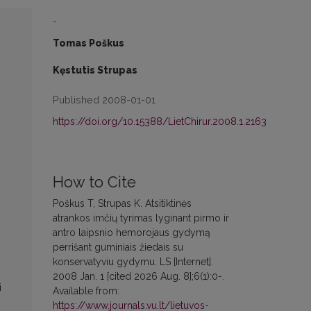
-
Tomas Poškus
Kęstutis Strupas
Published 2008-01-01
https://doi.org/10.15388/LietChirur.2008.1.2163
How to Cite
Poškus T, Strupas K. Atsitiktinės
atrankos imčių tyrimas lyginant pirmo ir
antro laipsnio hemorojaus gydymą
perrišant guminiais žiedais su
konservatyviu gydymu. LS [Internet].
2008 Jan. 1 [cited 2026 Aug. 8];6(1):0-.
i
Available from:
https://www.journals.vu.lt/lietuvos-