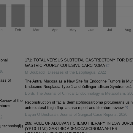
ional
171: TOTAL VERSUS SUBTOTAL GASTRECTOMY FOR DIS
GASTRIC POORLY COHESIVE CARCINOMA
16
M Boubaddi
,
Diseases of the Esophagus
,
2022
lass of
The Antral Mucosa as a New Site for Endocrine Tumors in Mult
Endocrine Neoplasia Type 1 and Zollinger-Ellison Syndromes1
Bordi
,
The Journal of Clinical Endocrinology & Metabolism
,
20
Review of the
Reconstruction of facial dermatofibrosarcoma protuberans usin
ntaros
anterolateral thigh flap: a case report and literature review
Bayan O Besharah
,
Journal of Surgical Case Reports
,
2020
22
209: ROLE OF ADJUVANT CHEMOTHERAPY IN LOW BURD
ų technologijų
(YPT0-T1N0) GASTRIC ADENOCARCINOMA AFTER