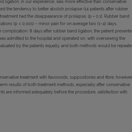
 ligation, in our experience, was more effective than conservative
ted the tendency to better abolish prolapse (14 patients after rubber
e treatment had the disappearance of prolapse, (p = 0.1). Rubber band
cations (p < 0,001) – minor pain for on average two (1–4) days,
complication: 8 days after rubber band ligation, the patient present
was admitted to the hospital and operated on, with oversewing the
valuated by the patients equally, and both methods would be repeat
servative treatment with flavonoids, suppositories and fibre, however,
erm results of both treatment methods, especially after conservative
nts are informed adequately before the procedure, satisfaction with