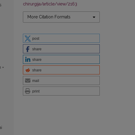
chirurgija/article/view/2163
s
More Citation Formats
post
share
share
n =
share
mail
print
ai