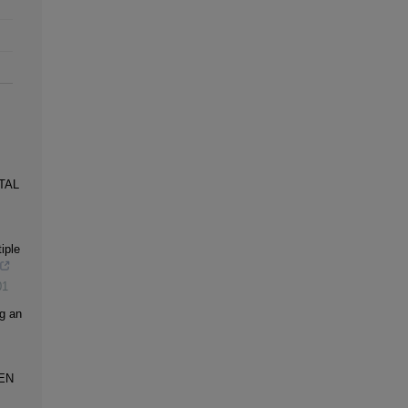
TAL
iple
01
g an
EN