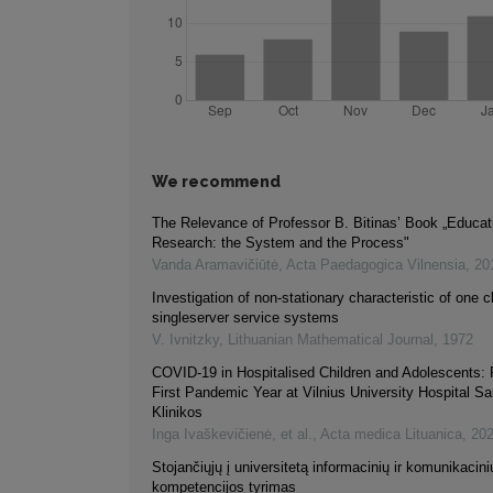
We recommend
The Relevance of Professor B. Bitinas’ Book „Educat
Research: the System and the Process"
Vanda Aramavičiūtė
,
Acta Paedagogica Vilnensia
,
20
Investigation of non-stationary characteristic of one c
singleserver service systems
V. Ivnitzky
,
Lithuanian Mathematical Journal
,
1972
COVID-19 in Hospitalised Children and Adolescents: 
First Pandemic Year at Vilnius University Hospital Sa
Klinikos
Inga Ivaškevičienė, et al.
,
Acta medica Lituanica
,
20
Stojančiųjų į universitetą informacinių ir komunikacini
kompetencijos tyrimas