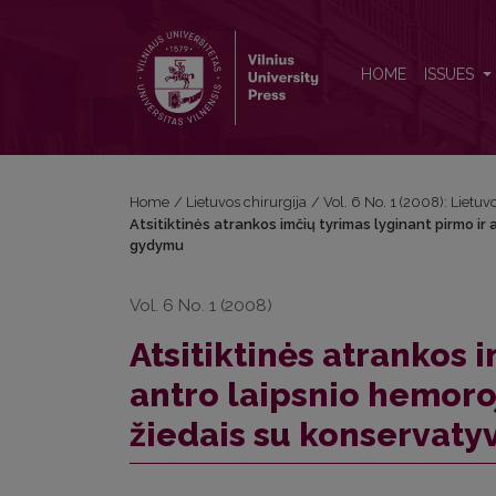
Atsitiktinės atrankos imčių tyrimas lyginant pirmo
HOME
ISSUES
Home
/
Lietuvos chirurgija
/
Vol. 6 No. 1 (2008): Lietuv
Atsitiktinės atrankos imčių tyrimas lyginant pirmo ir
gydymu
Vol. 6 No. 1 (2008)
Atsitiktinės atrankos 
antro laipsnio hemoro
žiedais su konservat