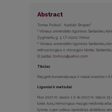
Abstract
1
2
Tomas Poškus
, Kęstutis Strupas
1
Vilniaus universiteto ligoninės Santariškių klini
Žygimantų g. 3, LT-01102 Vilnius
2
Vilniaus universiteto ligoninės Santariškių kli
nefrourologijos ir chirurgijos klinika, Santarišk
El paštas:
toshcus@yahoo.com
Tikslas
Palyginti konservatyvaus ir mažai invazinio I–
Ligoniai ir metodai
Nuo 2007 m. sausio 1 d. iki 2007 m. liepos 25 d
tokie, kurių hemorojaus mazgai neiškrinta arba 
tyrime, o jam sutikus išankstinės atsitiktinės 