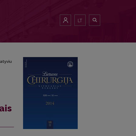
onservatyviu gydymu
LT
vatyviu
ais