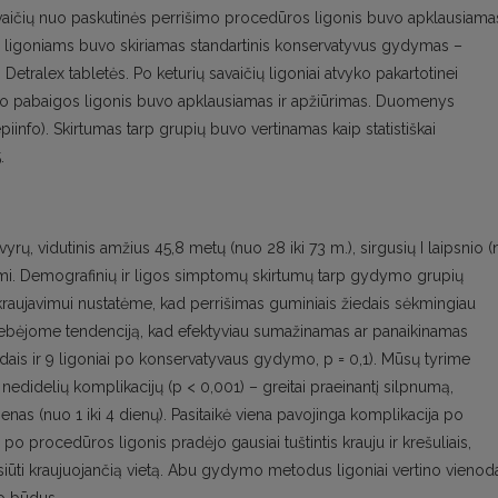
aičių nuo paskutinės perrišimo procedūros ligonis buvo apklausiama
 ligoniams buvo skiriamas standartinis konservatyvus gydymas –
, Detralex tabletės. Po keturių savaičių ligoniai atvyko pakartotinei
jimo pabaigos ligonis buvo apklausiamas ir apžiūrimas. Duomenys
nfo). Skirtumas tarp grupių buvo vertinamas kaip statistiškai
.
ų, vidutinis amžius 45,8 metų (nuo 28 iki 73 m.), sirgusių I laipsnio (
rojumi. Demografinių ir ligos simptomų skirtumų tarp gydymo grupių
ujavimui nustatėme, kad perrišimas guminiais žiedais sėkmingiau
tebėjome tendenciją, kad efektyviau sumažinamas ar panaikinamas
dais ir 9 ligoniai po konservatyvaus gydymo, p = 0,1). Mūsų tyrime
didelių komplikacijų (p < 0,001) – greitai praeinantį silpnumą,
enas (nuo 1 iki 4 dienų). Pasitaikė viena pavojinga komplikacija po
 procedūros ligonis pradėjo gausiai tuštintis krauju ir krešuliais,
rsiūti kraujuojančią vietą. Abu gydymo metodus ligoniai vertino vienod