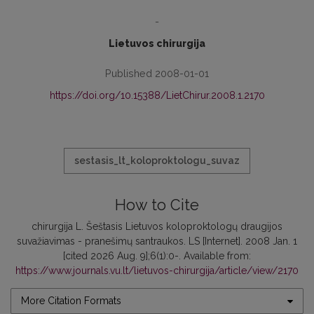
-
Lietuvos chirurgija
Published 2008-01-01
https://doi.org/10.15388/LietChirur.2008.1.2170
sestasis_lt_koloproktologu_suvaz
How to Cite
chirurgija L. Šeštasis Lietuvos koloproktologų draugijos
suvažiavimas - pranešimų santraukos. LS [Internet]. 2008 Jan. 1
[cited 2026 Aug. 9];6(1):0-. Available from:
https://www.journals.vu.lt/lietuvos-chirurgija/article/view/2170
More Citation Formats