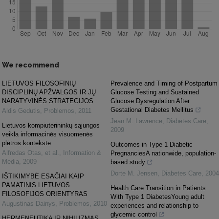
We recommend
LIETUVOS FILOSOFINIŲ
Prevalence and Timing of Postpartum
DISCIPLINŲ APŽVALGOS IR JŲ
Glucose Testing and Sustained
NARATYVINĖS STRATEGIJOS
Glucose Dysregulation After
Gestational Diabetes Mellitus
Aldis Gedutis
,
Problemos
,
2011
Jean M. Lawrence
,
Diabetes Care
,
Lietuvos kompiuterininkų sąjungos
2009
veikla informacinės visuomenės
plėtros kontekste
Outcomes in Type 1 Diabetic
Alfredas Otas, et al.
,
Information &
PregnanciesA nationwide, population-
Media
,
2009
based study
Dorte M. Jensen
,
Diabetes Care
,
2004
IŠTIKIMYBĖ ESAČIAI KAIP
PAMATINIS LIETUVOS
Health Care Transition in Patients
FILOSOFIJOS ORIENTYRAS
With Type 1 DiabetesYoung adult
Augustinas Dainys
,
Problemos
,
2010
experiences and relationship to
glycemic control
HERMENEUTIKA IR NIHILIZMAS