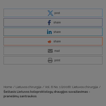
post
share
share
share
mail
print
Home
/
Lietuvos chirurgija
/
Vol. 6 No. 1 (2008): Lietuvos chirurgija
/
Šeštasis Lietuvos koloproktologų draugijos suvažiavimas -
pranešimų santraukos