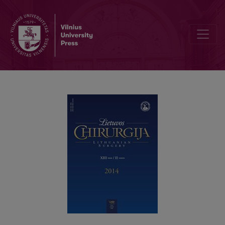
Šeštasis Lietuvos koloproktologų draugijos suvažiavimas - praneš