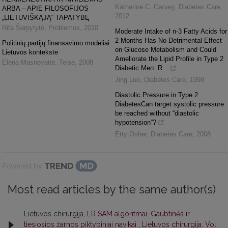
Katharine C. Garvey
,
Diabetes Care
,
ARBA – APIE FILOSOFIJOS
2012
„LIETUVIŠKĄJĄ“ TAPATYBĘ
Rita Šerpytyté
,
Problemos
,
2010
Moderate Intake of n-3 Fatty Acids for
2 Months Has No Detrimental Effect
Politinių partijų finansavimo modeliai
on Glucose Metabolism and Could
Lietuvos kontekste
Ameliorate the Lipid Profile in Type 2
Elena Masnevaitė
,
Teisė
,
2008
Diabetic Men: R...
Jing Luo
,
Diabetes Care
,
1998
Diastolic Pressure in Type 2
DiabetesCan target systolic pressure
be reached without “diastolic
hypotension”?
Etty Osher
,
Diabetes Care
,
2008
Powered by
Most read articles by the same author(s)
Lietuvos chirurgija,
LR SAM algoritmai. Gaubtinės ir
tiesiosios žarnos piktybiniai navikai
,
Lietuvos chirurgija: Vol.