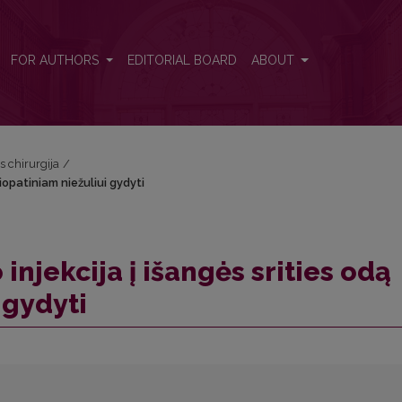
 idiopatiniam niežuliui gydyti
FOR AUTHORS
EDITORIAL BOARD
ABOUT
s chirurgija
/
diopatiniam niežuliui gydyti
injekcija į išangės srities odą
 gydyti