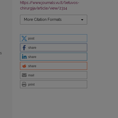
https://www.journals.vu.lt/lietuvos-
chirurgija/article/view/2314
More Citation Formats
post
share
ės
share
share
mail
print