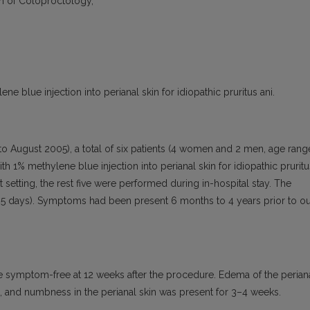
n of Coloproctology,
ne blue injection into perianal skin for idiopathic pruritus ani.
o August 2005), a total of six patients (4 women and 2 men, age rang
h 1% methylene blue injection into perianal skin for idiopathic pruritu
etting, the rest five were performed during in-hospital stay. The
o 5 days). Symptoms had been present 6 months to 4 years prior to o
e symptom-free at 12 weeks after the procedure. Edema of the perian
, and numbness in the perianal skin was present for 3–4 weeks.