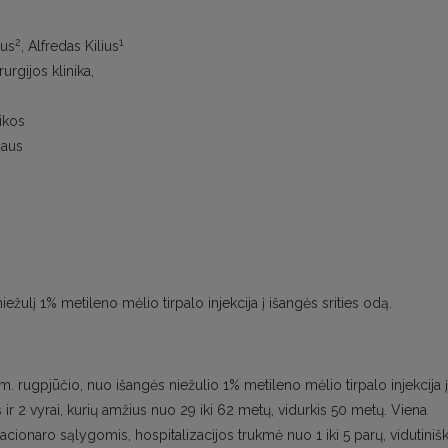
2
1
kus
, Alfredas Kilius
urgijos klinika,
nikos
iaus
iežulį 1% metileno mėlio tirpalo injekcija į išangės srities odą.
. rugpjūčio, nuo išangės niežulio 1% metileno mėlio tirpalo injekcija į
 ir 2 vyrai, kurių amžius nuo 29 iki 62 metų, vidurkis 50 metų. Viena
acionaro sąlygomis, hospitalizacijos trukmė nuo 1 iki 5 parų, vidutinišk