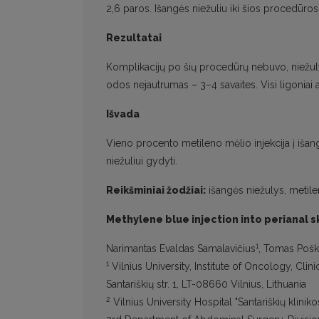
2,6 paros. Išangės niežuliu iki šios procedūro
Rezultatai
Komplikacijų po šių procedūrų nebuvo, niežulys
odos nejautrumas – 3–4 savaites. Visi ligoniai a
Išvada
Vieno procento metileno mėlio injekcija į išan
niežuliui gydyti.
Reikšminiai žodžiai:
išangės niežulys, metile
Methylene blue injection into perianal sk
1
Narimantas Evaldas Samalavičius
, Tomas Poš
1
Vilnius University, Institute of Oncology, Clini
Santariškių str. 1, LT-08660 Vilnius, Lithuania
2
Vilnius University Hospital "Santariškių kliniko