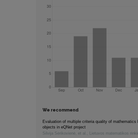
We recommend
Evaluation of multiple criteria quality of mathematics 
objects in eQNet project
Silvija Sėrikovienė, et al.
,
Lietuvos matematikos rink