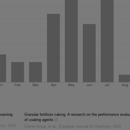
learning
Granular fertilizer caking: A research on the performance evalu
of coating agents
inys
,
2010
Cemre Avşar, et al.
,
European Journal of Chemistry
,
2021