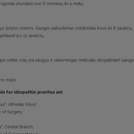
s ligoniai skundėsi nuo 6 mėnesių iki 4 metų.
 išnyko visiems. Išangės paburkimas vidutiniškai buvo iki 8 savaičių,
pklausti po 12 savaičių.
gės srities odą yra saugus ir veiksmingas metodas idiopatiniam išang
no mėlis.
in for idiopathic pruritus ani
2
1
kus
, Alfredas Kilius
c of Surgery,
s", Central Branch,