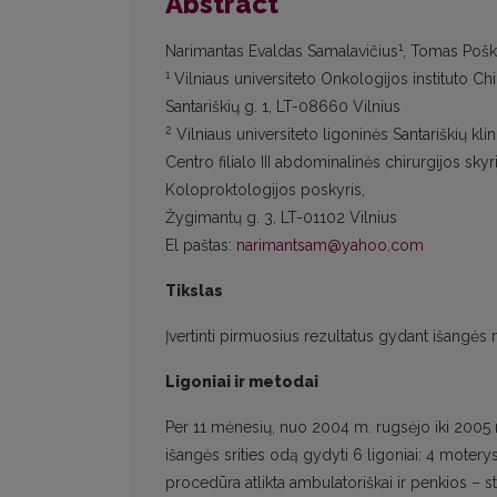
Abstract
1
Narimantas Evaldas Samalavičius
, Tomas Poš
1
Vilniaus universiteto Onkologijos instituto Chir
Santariškių g. 1, LT-08660 Vilnius
2
Vilniaus universiteto ligoninės Santariškių kli
Centro filialo III abdominalinės chirurgijos skyr
Koloproktologijos poskyris,
Žygimantų g. 3, LT-01102 Vilnius
El paštas:
narimantsam@yahoo.com
Tikslas
Įvertinti pirmuosius rezultatus gydant išangės n
Ligoniai ir metodai
Per 11 mėnesių, nuo 2004 m. rugsėjo iki 2005 m
išangės srities odą gydyti 6 ligoniai: 4 moterys
procedūra atlikta ambulatoriškai ir penkios – st