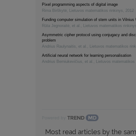
Pixel programming aspects of digital image
Rima Birškytė
,
Lietuvos matematikos rinkinys
,
2012
Funding computer simulation of stem units in Vilnius 
Rūta Jegnoraitė, et al.
,
Lietuvos matematikos rinkiny
Asymmetric cipher protocol using conjugacy and disc
problem
Andrius Raulynaitis, et al.
,
Lietuvos matematikos rink
Artificial neural network for learning personalisation
Andrius Berniukevičius, et al.
,
Lietuvos matematikos 
Powered by
Most read articles by the sam