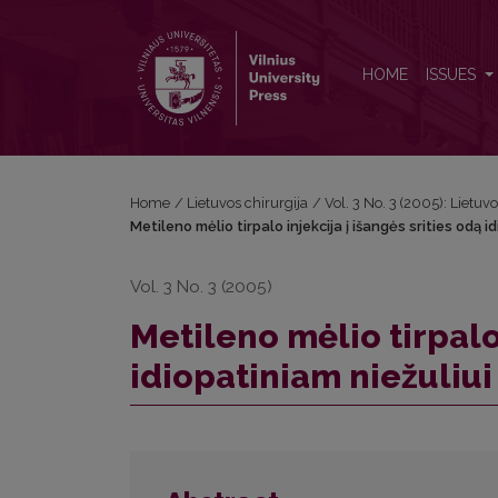
Metileno mėlio tirpalo injekcija į išangės srities odą
HOME
ISSUES
Home
/
Lietuvos chirurgija
/
Vol. 3 No. 3 (2005): Lietuvo
Metileno mėlio tirpalo injekcija į išangės srities odą i
Vol. 3 No. 3 (2005)
Metileno mėlio tirpalo 
idiopatiniam niežuliui