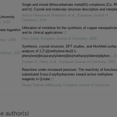
Single and mixed dithiocarbamato metal(III) complexes (Co, R
and Ir): Crystal and molecular structure description and interpl
Ibukun Oluwaseun Shotonwa, et al.
,
European Journal of
University
Chemistry
,
2024
s
,
2010
Utilization of mistletoe for the synthesis of copper nanoparticle
rete logarithm
and its clinical applications
Ebru Çöteli
,
European Journal of Chemistry
,
2025
inys
,
2009
Synthesis, crystal structure, DFT studies, and Hirshfeld surfac
analysis of 2,2'-(((methylene-bis(4,1-
rinkinys
,
2017
phenylene))bis(azanylylidene))bis(methanylylidene))diphen...
Goutam K. Patra, et al.
,
European Journal of Chemistry
,
2022
Reactions under increased pressure: The reactivity of functiona
substituted 3-oxo-2-arylhydrazones toward active methylene
reagents in Q-tube
Douaa Salman AlMarzouq
,
European Journal of Chemistry
e author(s)