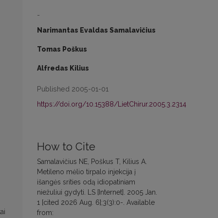
-
Narimantas Evaldas Samalavičius
Tomas Poškus
Alfredas Kilius
Published 2005-01-01
https://doi.org/10.15388/LietChirur.2005.3.2314
How to Cite
Samalavičius NE, Poškus T, Kilius A.
Metileno mėlio tirpalo injekcija į
išangės srities odą idiopatiniam
niežuliui gydyti. LS [Internet]. 2005 Jan.
1 [cited 2026 Aug. 6];3(3):0-. Available
ai
from: