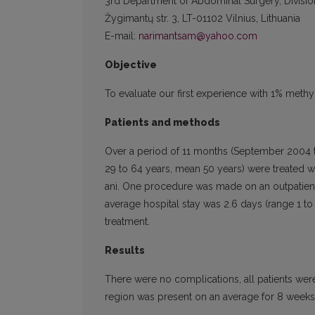
3rd Department of Abdominal Surgery, Divisio
Žygimantų str. 3, LT-01102 Vilnius, Lithuania
E-mail:
narimantsam@yahoo.com
Objective
To evaluate our first experience with 1% methyle
Patients and methods
Over a period of 11 months (September 2004 t
29 to 64 years, mean 50 years) were treated wit
ani. One procedure was made on an outpatient s
average hospital stay was 2.6 days (range 1 t
treatment.
Results
There were no complications, all patients wer
region was present on an average for 8 weeks