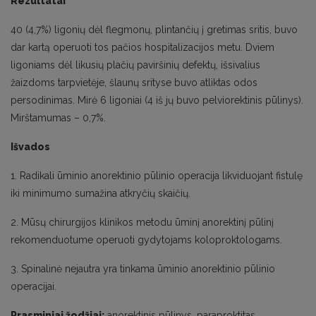
Rezultatai
40 (4,7%) ligonių dėl flegmonų, plintančių į gretimas sritis, buvo
dar kartą operuoti tos pačios hospitalizacijos metu. Dviem
ligoniams dėl likusių plačių paviršinių defektų, išsivalius
žaizdoms tarpvietėje, šlaunų srityse buvo atliktas odos
persodinimas. Mirė 6 ligoniai (4 iš jų buvo pelviorektinis pūlinys).
Mirštamumas – 0,7%.
Išvados
1. Radikali ūminio anorektinio pūlinio operacija likviduojant fistulę
iki minimumo sumažina atkryčių skaičių.
2. Mūsų chirurgijos klinikos metodu ūminį anorektinį pūlinį
rekomenduotume operuoti gydytojams koloproktologams.
3. Spinalinė nejautra yra tinkama ūminio anorektinio pūlinio
operacijai.
Prasminiai žodžiai:
anorektinis pūlinys, paraproktitas.