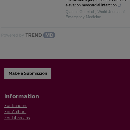
elevation myocardial infarction
Qian-lin Gu, et al.
,
World Journal of
Emergency Medicine
Powered by
Make a Submission
Information
For Readers
For Authors
For Librarians