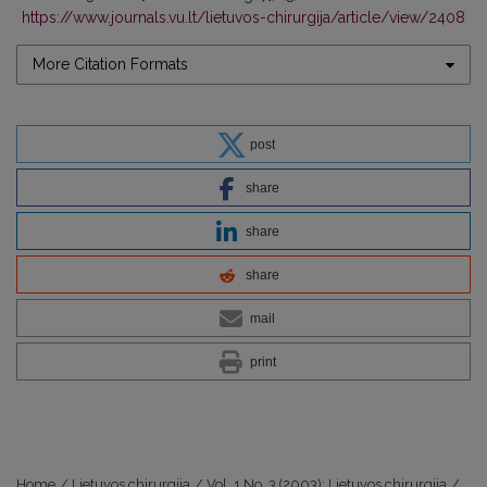
https://www.journals.vu.lt/lietuvos-chirurgija/article/view/2408
More Citation Formats
post
share
share
share
mail
print
Home
/
Lietuvos chirurgija
/
Vol. 1 No. 3 (2003): Lietuvos chirurgija
/