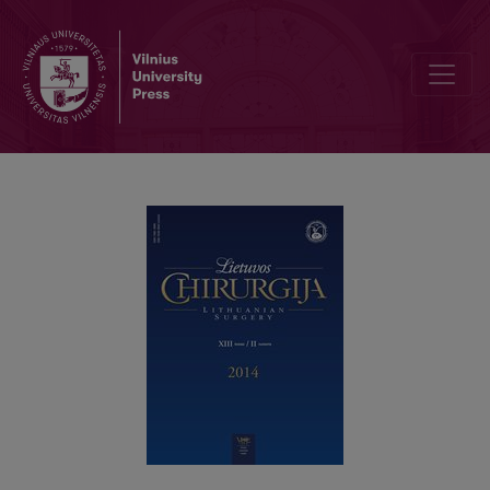
Ūminio anorektinio pūlinio (paraproktito) gydymas: 10 metų patirtis