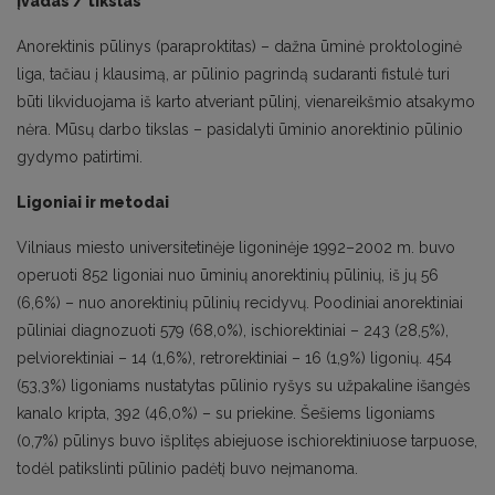
Įvadas / tikslas
Anorektinis pūlinys (paraproktitas) – dažna ūminė proktologinė
liga, tačiau į klausimą, ar pūlinio pagrindą sudaranti fistulė turi
būti likviduojama iš karto atveriant pūlinį, vienareikšmio atsakymo
nėra. Mūsų darbo tikslas – pasidalyti ūminio anorektinio pūlinio
gydymo patirtimi.
Ligoniai ir metodai
Vilniaus miesto universitetinėje ligoninėje 1992–2002 m. buvo
operuoti 852 ligoniai nuo ūminių anorektinių pūlinių, iš jų 56
(6,6%) – nuo anorektinių pūlinių recidyvų. Poodiniai anorektiniai
pūliniai diagnozuoti 579 (68,0%), ischiorektiniai – 243 (28,5%),
pelviorektiniai – 14 (1,6%), retrorektiniai – 16 (1,9%) ligonių. 454
(53,3%) ligoniams nustatytas pūlinio ryšys su užpakaline išangės
kanalo kripta, 392 (46,0%) – su priekine. Šešiems ligoniams
(0,7%) pūlinys buvo išplitęs abiejuose ischiorektiniuose tarpuose,
todėl patikslinti pūlinio padėtį buvo neįmanoma.