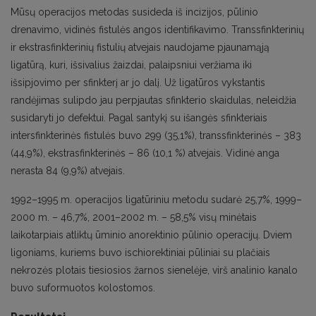
Mūsų operacijos metodas susideda iš incizijos, pūlinio
drenavimo, vidinės fistulės angos identifikavimo. Transsfinkterinių
ir ekstrasfinkterinių fistulių atvejais naudojame pjaunamąją
ligatūrą, kuri, išsivalius žaizdai, palaipsniui veržiama iki
išsipjovimo per sfinkterį ar jo dalį. Už ligatūros vykstantis
randėjimas sulipdo jau perpjautas sfinkterio skaidulas, neleidžia
susidaryti jo defektui. Pagal santykį su išangės sfinkteriais
intersfinkterinės fistulės buvo 299 (35,1%), transsfinkterinės – 383
(44,9%), ekstrasfinkterinės – 86 (10,1 %) atvejais. Vidinė anga
nerasta 84 (9,9%) atvejais.
1992–1995 m. operacijos ligatūriniu metodu sudarė 25,7%, 1999–
2000 m. – 46,7%, 2001–2002 m. – 58,5% visų minėtais
laikotarpiais atliktų ūminio anorektinio pūlinio operacijų. Dviem
ligoniams, kuriems buvo ischiorektiniai pūliniai su plačiais
nekrozės plotais tiesiosios žarnos sienelėje, virš analinio kanalo
buvo suformuotos kolostomos.