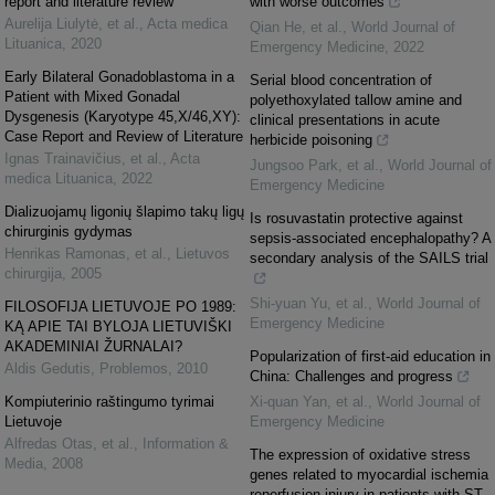
report and literature review
with worse outcomes
Aurelija Liulytė, et al.
,
Acta medica
Qian He, et al.
,
World Journal of
Lituanica
,
2020
Emergency Medicine
,
2022
Early Bilateral Gonadoblastoma in a
Serial blood concentration of
Patient with Mixed Gonadal
polyethoxylated tallow amine and
Dysgenesis (Karyotype 45,X/46,XY):
clinical presentations in acute
Case Report and Review of Literature
herbicide poisoning
Ignas Trainavičius, et al.
,
Acta
Jungsoo Park, et al.
,
World Journal of
medica Lituanica
,
2022
Emergency Medicine
Dializuojamų ligonių šlapimo takų ligų
Is rosuvastatin protective against
chirurginis gydymas
sepsis-associated encephalopathy? A
Henrikas Ramonas, et al.
,
Lietuvos
secondary analysis of the SAILS trial
chirurgija
,
2005
Shi-yuan Yu, et al.
,
World Journal of
FILOSOFIJA LIETUVOJE PO 1989:
Emergency Medicine
KĄ APIE TAI BYLOJA LIETUVIŠKI
AKADEMINIAI ŽURNALAI?
Popularization of first-aid education in
Aldis Gedutis
,
Problemos
,
2010
China: Challenges and progress
Kompiuterinio raštingumo tyrimai
Xi-quan Yan, et al.
,
World Journal of
Lietuvoje
Emergency Medicine
Alfredas Otas, et al.
,
Information &
The expression of oxidative stress
Media
,
2008
genes related to myocardial ischemia
reperfusion injury in patients with ST-