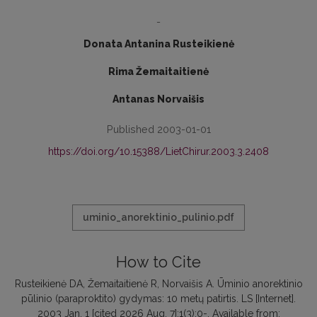
-
Donata Antanina Rusteikienė
Rima Žemaitaitienė
Antanas Norvaišis
Published 2003-01-01
https://doi.org/10.15388/LietChirur.2003.3.2408
uminio_anorektinio_pulinio.pdf
How to Cite
Rusteikienė DA, Žemaitaitienė R, Norvaišis A. Ūminio anorektinio
pūlinio (paraproktito) gydymas: 10 metų patirtis. LS [Internet].
2003 Jan. 1 [cited 2026 Aug. 7];1(3):0-. Available from: