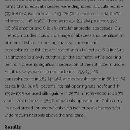
forms of anorectal abscesses were diagnosed: subcutaneous –
579 (68.0%), ischiorectal – 243 (28.5%), pelviorectal – 14 (1.6%),
retrorectal – 16 (1.9%). There were 454 (53.3%) posterior, 392
(46.0%) anterior and 6 (0.7%) circular anorectal abscesses. Our
method includes incision, drainage of abscess and identification
of internal fistulous opening. Transsphincteric and
extrasphincteric fistulae are treated with silk ligature. Silk ligature
is tightened to slowly cut through the sphincter, while scarring
behind it prevents significant separation of the sphincter muscle.
Fistulous ways were intersphincteric in 299 (35.1%),
transsphincteric in 383 (44.9%), and extrasphincteric in 86 (10.1%)
cases. In 84 (9. 9%) patients internal opening was not found. In
1992–1995 we used silk ligature in 25.7%, in 1999–2000 in 46.7%,
and in 2001–2002 in 58.5% of patients operated on. Colostomy
was performed for two patients with ischiorectal abscess with
wide rectum necrosis above the anal canal.
Results