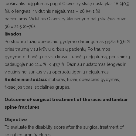
luošinantis neįgalumas pagal Oswestry skalę nustatytas 18 (40,9
%), o lengvas ir vidutinis neįgalumas – 26 (59,1 %)
pacientams. Vidutinis Oswestry klausimyno balų skaičius buvo
36 ± 21,5 (0–76).
Išvados
Po stuburo lūžių operacinio gydymo darbingumas grįžta 63,6 %
prieš traumą visu krūviu dirbusių pacientų. Po traumos
gydymo dirbančių ne visu krūviu, turinčių neįgalumą, pensininkų
padaugėja nuo 11,4 % iki 47,7 %. Dažniau nustatomas lengvas ir
vidutinis nei sunkus visų operuotų ligonių neįgalumas.
Reikšminiai žodžiai:
stuburas, lūžiai, operacinis gydymas,
fiksacijos tipas, socialinės grupės.
Outcome of surgical treatment of thoracic and lumbar
spine fractures
Objective
To evaluate the disability score after the surgical treatment of
spinal column fractures.