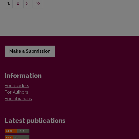
1
2
>
>>
Make a Submission
Information
For Readers
For Authors
For Librarians
Latest publications