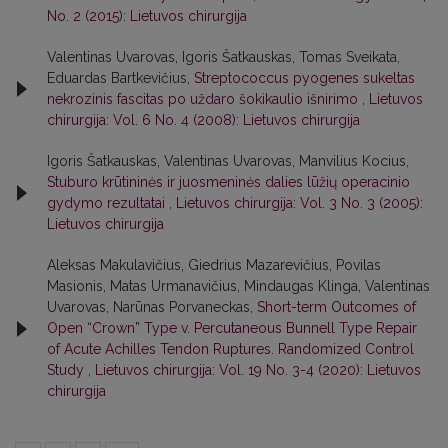
No. 2 (2015): Lietuvos chirurgija
Valentinas Uvarovas, Igoris Šatkauskas, Tomas Sveikata,
Eduardas Bartkevičius,
Streptococcus pyogenes sukeltas
nekrozinis fascitas po uždaro šokikaulio išnirimo
,
Lietuvos
chirurgija: Vol. 6 No. 4 (2008): Lietuvos chirurgija
Igoris Šatkauskas, Valentinas Uvarovas, Manvilius Kocius,
Stuburo krūtininės ir juosmeninės dalies lūžių operacinio
gydymo rezultatai
,
Lietuvos chirurgija: Vol. 3 No. 3 (2005):
Lietuvos chirurgija
Aleksas Makulavičius, Giedrius Mazarevičius, Povilas
Masionis, Matas Urmanavičius, Mindaugas Klinga, Valentinas
Uvarovas, Narūnas Porvaneckas,
Short-term Outcomes of
Open “Crown” Type v. Percutaneous Bunnell Type Repair
of Acute Achilles Tendon Ruptures. Randomized Control
Study
,
Lietuvos chirurgija: Vol. 19 No. 3-4 (2020): Lietuvos
chirurgija