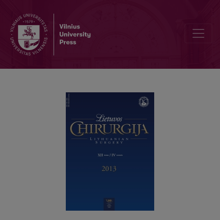
Stuburo krūtininės ir juosmeninės dalies lūžių operacinio gydymo r