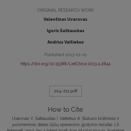
ORIGINAL RESEARCH WORK
Valentinas Uvarovas
Igoris Šatkauskas
Andrius Vaitiekus
Published 2013-01-01
https://doi.org/10.15388/LietChirur.2013.4.2844
204-211.pdf
How to Cite
Uvarovas V, Šatkauskas I, Vaitiekus A. Stuburo krūtininės ir
juosmeninės dalies lūžių operacinio gydymo rezultai. LS
[Internet]. 2013 Jan. 1 [cited 2026 Aug. 9];12(4):204-11. Available