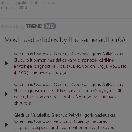
Jonas Jurgaitis, et al.
,
Lietuvos
chirurgija
,
2014
Powered by
Most read articles by the same author(s)
Valentinas Uvarovas, Giedrius Kvederas, Igoris Šatkauskas,
Stuburo juosmeninės dalies kanalo stenozė: klinikinė
anatomija, diagnostika (I dalis)
,
Lietuvos chirurgija: Vol. 1 No.
4 (2003): Lietuvos chirurgija
Valentinas Uvarovas, Giedrius Kvederas, Igoris Šatkauskas,
Stuburo juosmeninės dalies kanalo stenozė: gydymas (II
dalis)
,
Lietuvos chirurgija: Vol. 2 No. 1 (2004): Lietuvos
chirurgija
Giedrius Vaitukaitis, Giedrius Petryla, Igoris Šatkauskas,
Valentinas Uvarovas,
Pelvic insufficiency fractures.
Diagnostic aspects and treatment priorities
,
Lietuvos