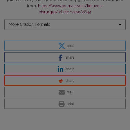
from:
https://www.journals.vu.lt/lietuvos-
chirurgija/article/view/2844
More Citation Formats
post
share
share
share
mail
print