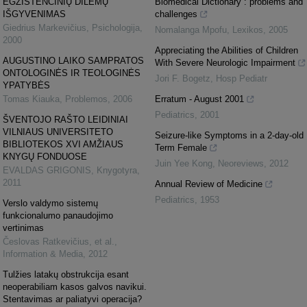
EGZISTENCINIŲ DILEMŲ
Biomedical Dictionary : problems and
IŠGYVENIMAS
challenges
Giedrius Markevičius
,
Psichologija
,
Nomalanga Mpofu
,
Lexikos
,
2005
2000
Appreciating the Abilities of Children
AUGUSTINO LAIKO SAMPRATOS
With Severe Neurologic Impairment
ONTOLOGINĖS IR TEOLOGINĖS
Jori F. Bogetz
,
Hosp Pediatr
YPATYBĖS
Tomas Kiauka
,
Problemos
,
2006
Erratum - August 2001
Pediatrics
,
2001
ŠVENTOJO RAŠTO LEIDINIAI
VILNIAUS UNIVERSITETO
Seizure-like Symptoms in a 2-day-old
BIBLIOTEKOS XVI AMŽIAUS
Term Female
KNYGŲ FONDUOSE
Juin Yee Kong
,
Neoreviews
,
2012
EVALDAS GRIGONIS
,
Knygotyra
,
2011
Annual Review of Medicine
Pediatrics
,
1953
Verslo valdymo sistemų
funkcionalumo panaudojimo
vertinimas
Česlovas Ratkevičius, et al.
,
Information & Media
,
2012
Tulžies latakų obstrukcija esant
neoperabiliam kasos galvos navikui.
Stentavimas ar paliatyvi operacija?