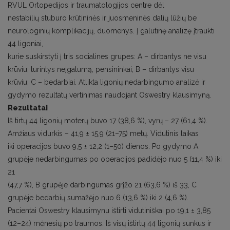
RVUL Ortopedijos ir traumatologijos centre dėl
nestabilių stuburo krūtininės ir juosmeninės dalių lūžių be
neurologinių komplikacijų, duomenys. Į galutinę analizę įtraukti
44 ligoniai,
kurie suskirstyti į tris socialines grupes: A – dirbantys ne visu
krūviu, turintys neįgalumą, pensininkai; B – dirbantys visu
krūviu; C – bedarbiai. Atlikta ligonių nedarbingumo analizė ir
gydymo rezultatų vertinimas naudojant Oswestry klausimyną.
Rezultatai
Iš tirtų 44 ligonių moterų buvo 17 (38,6 %), vyrų – 27 (61,4 %).
Amžiaus vidurkis – 41,9 ± 15,9 (21–75) metų. Vidutinis laikas
iki operacijos buvo 9,5 ± 12,2 (1–50) dienos. Po gydymo A
grupėje nedarbingumas po operacijos padidėjo nuo 5 (11,4 %) iki
21
(47,7 %), B grupėje darbingumas grįžo 21 (63,6 %) iš 33, C
grupėje bedarbių sumažėjo nuo 6 (13,6 %) iki 2 (4,6 %).
Pacientai Oswestry klausimynu ištirti vidutiniškai po 19,1 ± 3,85
(12–24) mėnesių po traumos. Iš visų ištirtų 44 ligonių sunkus ir