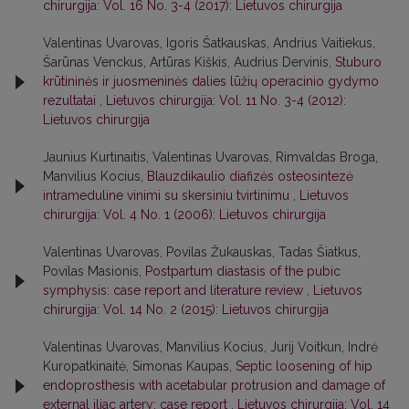
chirurgija: Vol. 16 No. 3-4 (2017): Lietuvos chirurgija
Valentinas Uvarovas, Igoris Šatkauskas, Andrius Vaitiekus,
Šarūnas Venckus, Artūras Kiškis, Audrius Dervinis,
Stuburo
krūtininės ir juosmeninės dalies lūžių operacinio gydymo
rezultatai
,
Lietuvos chirurgija: Vol. 11 No. 3-4 (2012):
Lietuvos chirurgija
Jaunius Kurtinaitis, Valentinas Uvarovas, Rimvaldas Broga,
Manvilius Kocius,
Blauzdikaulio diafizės osteosintezė
intrameduline vinimi su skersiniu tvirtinimu
,
Lietuvos
chirurgija: Vol. 4 No. 1 (2006): Lietuvos chirurgija
Valentinas Uvarovas, Povilas Žukauskas, Tadas Šiatkus,
Povilas Masionis,
Postpartum diastasis of the pubic
symphysis: case report and literature review
,
Lietuvos
chirurgija: Vol. 14 No. 2 (2015): Lietuvos chirurgija
Valentinas Uvarovas, Manvilius Kocius, Jurij Voitkun, Indrė
Kuropatkinaitė, Simonas Kaupas,
Septic loosening of hip
endoprosthesis with acetabular protrusion and damage of
external iliac artery: case report
,
Lietuvos chirurgija: Vol. 14